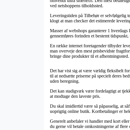
omvendt ultra smertefri. Den mest betalelige
ved netshoppens tilholdssted.
Leveringstiden på Tilbehør er selvfølgelig t
klogt at man checker det estimerede leveri
Masser af webshops garanterer 1 hverdags le
gennemføres forinden et bestemt tidspunkt, s
En række internet foretagender tilbyder leve
man overveje den mest prisbevidste fragtfor
bringe dine produkter til et afhentningssted.
Det har vist sig at være vældig fleksibelt for
til at nedsætte priserne på specielt deres b
uden beregning.
Det kan stadigvæk være fordelagtigt at tjekk
at modtage den laveste pris.
Du skal imidlertid være så påpasselig, at såf
uoprigtig online butik. Kortbetalinger er h
Generelt anbefaler vi handler med kort eller
du gerne vil betale omkostningerne af fler