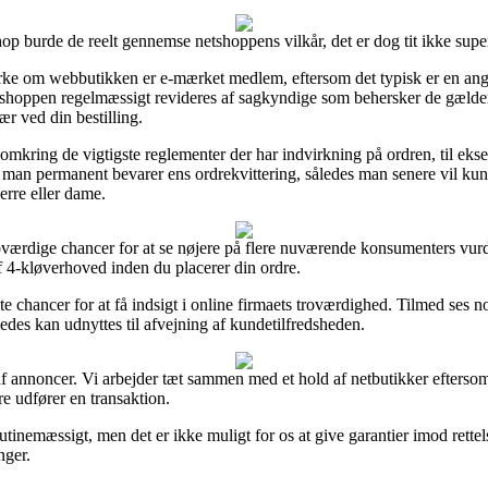
op burde de reelt gennemse netshoppens vilkår, det er dog tit ikke super
e om webbutikken er e-mærket medlem, eftersom det typisk er en angivel
ebshoppen regelmæssigt revideres af sagkyndige som behersker de gælden
ær ved din bestilling.
 omkring de vigtigste reglementer der har indvirkning på ordren, til ek
t, at man permanent bevarer ens ordrekvittering, således man senere vil 
erre eller dame.
ærdige chancer for at se nøjere på flere nuværende konsumenters vurder
f 4-kløverhoved inden du placerer din ordre.
te chancer for at få indsigt i online firmaets troværdighed. Tilmed ses 
ledes kan udnyttes til afvejning af kundetilfredsheden.
f annoncer. Vi arbejder tæt sammen med et hold af netbutikker eftersom
re udfører en transaktion.
inemæssigt, men det er ikke muligt for os at give garantier imod rettelse
nger.