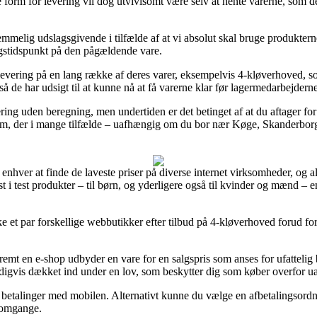
 form for levering vil dog utvivlsomt være selv at hente varerne, som d
emmelig udslagsgivende i tilfælde af at vi absolut skal bruge produkter
ngstidspunkt på den pågældende vare.
vering på en lang række af deres varer, eksempelvis 4-kløverhoved, som
å de har udsigt til at kunne nå at få varerne klar før lagermedarbejder
ring uden beregning, men undertiden er det betinget af at du aftager fo
m, der i mange tilfælde – uafhængig om du bor nær Køge, Skanderborg el
 enhver at finde de laveste priser på diverse internet virksomheder, og alt
edst i test produkter – til børn, og yderligere også til kvinder og mænd 
e et par forskellige webbutikker efter tilbud på 4-kløverhoved forud for
remt en e-shop udbyder en vare for en salgspris som anses for ufattelig b
eldigvis dækket ind under en lov, som beskytter dig som køber overfor uæ
 betalinger med mobilen. Alternativt kunne du vælge en afbetalingsordnin
e omgange.