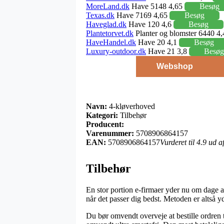
MoreLand.dk
Have 5148 4,65
Besøg
Texas.dk
Have 7169 4,65
Besøg
Haveglad.dk
Have 120 4,6
Besøg
Plantetorvet.dk
Planter og blomster 6440 4
HaveHandel.dk
Have 20 4,1
Besøg
Luxury-outdoor.dk
Have 21 3,8
Besøg
Webshop
Navn:
4-kløverhoved
Kategori:
Tilbehør
Producent:
Varenummer:
5708906864157
EAN:
5708906864157
Vurderet til 4.9 ud 
Tilbehør
En stor portion e-firmaer yder nu om dage al
når det passer dig bedst. Metoden er altså y
Du bør omvendt overveje at bestille ordren ti