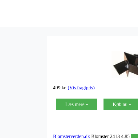
499 kr.
(Vis fragtpris)
Læs mere »
Køb nu »
Blomsterverden.dk
Blomster 2413 4,85