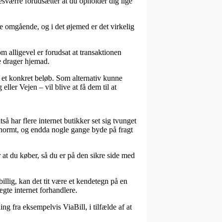
esværre forudsætter at du opholder dig lige
ne omgående, og i det øjemed er det virkelig
 alligevel er forudsat at transaktionen
ne drager hjemad.
r et konkret beløb. Som alternativ kunne
ler Vejen – vil blive at få dem til at
så har flere internet butikker set sig tvunget
– enormt, og endda nogle gange byde på fragt
 at du køber, så du er på den sikre side med
illig, kan det tit være et kendetegn på en
gte internet forhandlere.
g fra eksempelvis ViaBill, i tilfælde af at