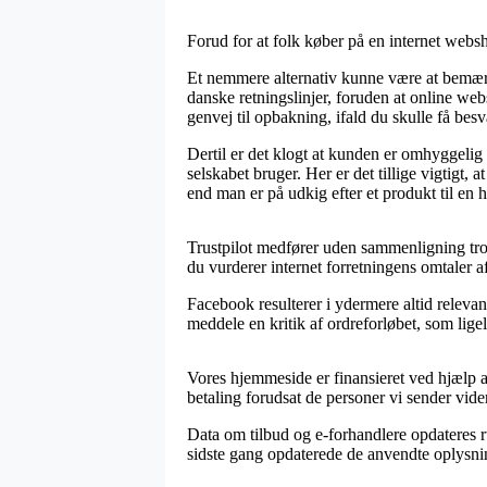
Forud for at folk køber på en internet websh
Et nemmere alternativ kunne være at bemærk
danske retningslinjer, foruden at online w
genvej til opbakning, ifald du skulle få besv
Dertil er det klogt at kunden er omhyggelig
selskabet bruger. Her er det tillige vigtig
end man er på udkig efter et produkt til en h
Trustpilot medfører uden sammenligning trov
du vurderer internet forretningens omtaler a
Facebook resulterer i ydermere altid relevan
meddele en kritik af ordreforløbet, som lige
Vores hjemmeside er finansieret ved hjælp a
betaling forudsat de personer vi sender vide
Data om tilbud og e-forhandlere opdateres rut
sidste gang opdaterede de anvendte oplysni