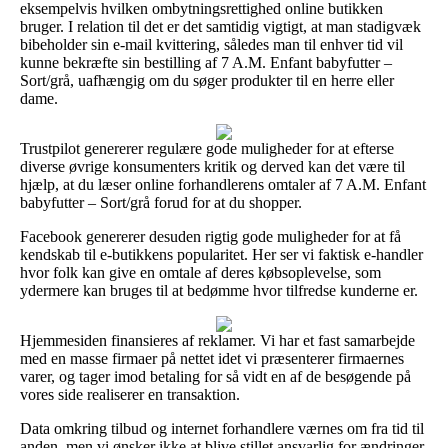
eksempelvis hvilken ombytningsrettighed online butikken
bruger. I relation til det er det samtidig vigtigt, at man stadigvæk
bibeholder sin e-mail kvittering, således man til enhver tid vil
kunne bekræfte sin bestilling af 7 A.M. Enfant babyfutter –
Sort/grå, uafhængig om du søger produkter til en herre eller
dame.
Trustpilot genererer regulære gode muligheder for at efterse
diverse øvrige konsumenters kritik og derved kan det være til
hjælp, at du læser online forhandlerens omtaler af 7 A.M. Enfant
babyfutter – Sort/grå forud for at du shopper.
Facebook genererer desuden rigtig gode muligheder for at få
kendskab til e-butikkens popularitet. Her ser vi faktisk e-handler
hvor folk kan give en omtale af deres købsoplevelse, som
ydermere kan bruges til at bedømme hvor tilfredse kunderne er.
Hjemmesiden finansieres af reklamer. Vi har et fast samarbejde
med en masse firmaer på nettet idet vi præsenterer firmaernes
varer, og tager imod betaling for så vidt en af de besøgende på
vores side realiserer en transaktion.
Data omkring tilbud og internet forhandlere værnes om fra tid til
anden, men vi ønsker ikke at blive stillet ansvarlig for ændringer