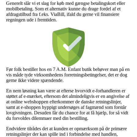
Generelt slår vi et slag for køb med gængse betalingskort eller
mobilbetaling. Som et alternativ kunne du drage fordel af et
afdragstilbud fra f.eks. ViaBill, ifald du gerne vil finansiere
regningen ude i fremtiden.
Før folk bestiller hos en 7 A.M. Enfant butik behøver man på en
vis måde tyde virksomhedens forretningsbetingelser, det er dog
gerne ikke videre spændende.
En nem løsning kan være at efterse hvorvidt e-forhandleren er
støttet af e-mærket, eftersom det almindeligvis er en angivelse af
at online webshoppen efterkommer de danske retningslinjer,
samt at e-shoppen hyppigt undersøges af fagmænd som forstår
lovgivningen. Desuden får du chance for at få hjælp, for så vidt
du forvoldes dilemmaer med din bestilling.
Endvidere tilrådes det at kunden er opmærksom på de primære
retningslinjer der kan spille ind i forbindelse med handlen,