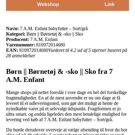
Webshop
Link
Navn:
7 A.M. Enfant babyfutter – Sort/grå
Kategori:
Børn || Børnetøj & -sko || Sko
Producent:
7 A.M. Enfant
Varenummer:
810972014680
EAN:
810972014680
Vurderet til 4.2 ud af 5 stjerner baseret på
28 anmeldelser
Børn || Børnetøj & -sko || Sko fra 7
A.M. Enfant
Mange shops på nettet foreslår i vore dage en hel del forskellige
fragtmuligheder. En af de mest anvendte er nu om dage at få
leveret til et udleveringssted, som gør det muligt at hente de
nyindkøbte varer på et selvvalgt tidspunkt. Fragtformen er jo
ultra smart, og endda ligeledes den mest betalelige mulighed for
levering ved køb af 7 A.M. Enfant babyfutter – Sort/grå.
Du burde derudover overveje at vælge afsending til hvor du bor