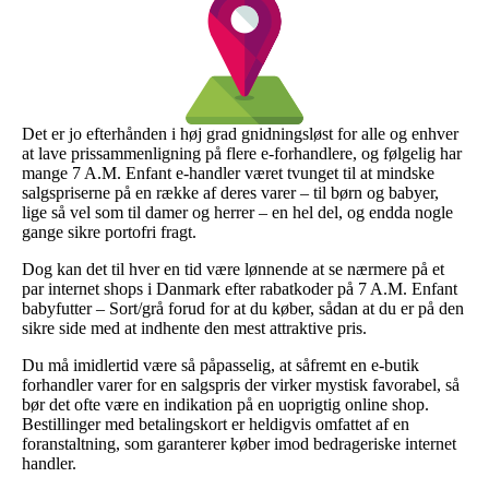
Det er jo efterhånden i høj grad gnidningsløst for alle og enhver
at lave prissammenligning på flere e-forhandlere, og følgelig har
mange 7 A.M. Enfant e-handler været tvunget til at mindske
salgspriserne på en række af deres varer – til børn og babyer,
lige så vel som til damer og herrer – en hel del, og endda nogle
gange sikre portofri fragt.
Dog kan det til hver en tid være lønnende at se nærmere på et
par internet shops i Danmark efter rabatkoder på 7 A.M. Enfant
babyfutter – Sort/grå forud for at du køber, sådan at du er på den
sikre side med at indhente den mest attraktive pris.
Du må imidlertid være så påpasselig, at såfremt en e-butik
forhandler varer for en salgspris der virker mystisk favorabel, så
bør det ofte være en indikation på en uoprigtig online shop.
Bestillinger med betalingskort er heldigvis omfattet af en
foranstaltning, som garanterer køber imod bedrageriske internet
handler.