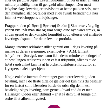
eller ud på dit arbejde. Leveringsformen bliver til tider en tand
mindre prisbillig, men til gengæld ultra simpel. Den mest
letkøbte slags levering er utvivlsomt at hente pakken selv, men
den mulighed står og falder med at du fysisk befinder dig nær
internet webshoppens arbejdslager.
Fragtperioden på Børn || Børnetøj & -sko || Sko er selvfølgelig
yderst vital når man står og skal bruge dine nye varer straks, så
af den grund er det komplet fornuftigt at du efterser det anslåede
leveringstidspunkt for det relevante produkt.
Mange internet selskaber stiller garanti om 1 dags levering på
mange af deres varenumre, eksempelvis 7 A.M. Enfant
babyfutter – Sort/grå, men som ikke desto mindre er betinget af
at bestillingen realiseres inden et fast tidspunkt, således at de
højst sandsynligt kan nå at få ordren distribueret forud for at
lagerpersonalet tager hjem.
Nogle enkelte internet forretninger garanterer levering uden
betaling, men i de fleste tilfælde gælder det kun hvis du bestiller
for en fastsat sum. Desuden burde du udse dig den mest
betalelige slags levering, som gerne – hvad end du er nær
Helsingør, Odder eller Billund – er at få dem til at bringe din
ordre til et afhentningssted.