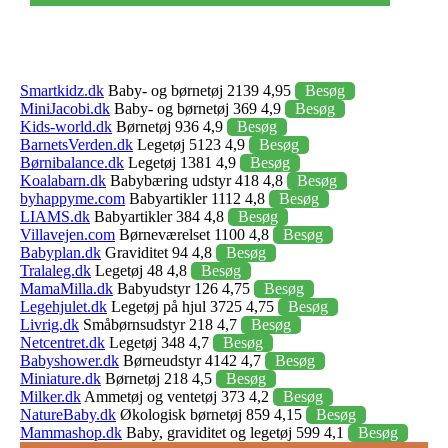
Smartkidz.dk
Baby- og børnetøj 2139 4,95
Besøg
MiniJacobi.dk
Baby- og børnetøj 369 4,9
Besøg
Kids-world.dk
Børnetøj 936 4,9
Besøg
BarnetsVerden.dk
Legetøj 5123 4,9
Besøg
Børnibalance.dk
Legetøj 1381 4,9
Besøg
Koalabarn.dk
Babybæring udstyr 418 4,8
Besøg
byhappyme.com
Babyartikler 1112 4,8
Besøg
LIAMS.dk
Babyartikler 384 4,8
Besøg
Villavejen.com
Børneværelset 1100 4,8
Besøg
Babyplan.dk
Graviditet 94 4,8
Besøg
Tralaleg.dk
Legetøj 48 4,8
Besøg
MamaMilla.dk
Babyudstyr 126 4,75
Besøg
Legehjulet.dk
Legetøj på hjul 3725 4,75
Besøg
Livrig.dk
Småbørnsudstyr 218 4,7
Besøg
Netcentret.dk
Legetøj 348 4,7
Besøg
Babyshower.dk
Børneudstyr 4142 4,7
Besøg
Miniature.dk
Børnetøj 218 4,5
Besøg
Milker.dk
Ammetøj og ventetøj 373 4,2
Besøg
NatureBaby.dk
Økologisk børnetøj 859 4,15
Besøg
Mammashop.dk
Baby, graviditet og legetøj 599 4,1
Besøg