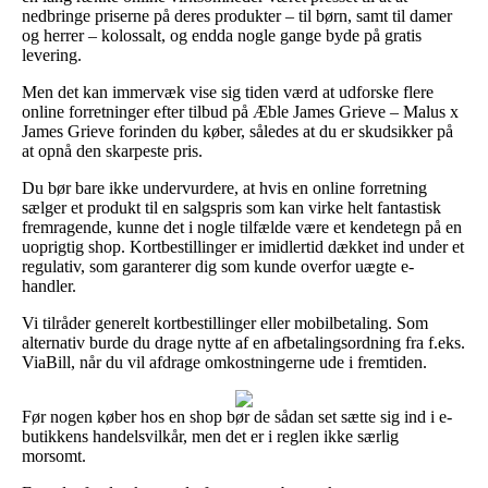
nedbringe priserne på deres produkter – til børn, samt til damer
og herrer – kolossalt, og endda nogle gange byde på gratis
levering.
Men det kan immervæk vise sig tiden værd at udforske flere
online forretninger efter tilbud på Æble James Grieve – Malus x
James Grieve forinden du køber, således at du er skudsikker på
at opnå den skarpeste pris.
Du bør bare ikke undervurdere, at hvis en online forretning
sælger et produkt til en salgspris som kan virke helt fantastisk
fremragende, kunne det i nogle tilfælde være et kendetegn på en
uoprigtig shop. Kortbestillinger er imidlertid dækket ind under et
regulativ, som garanterer dig som kunde overfor uægte e-
handler.
Vi tilråder generelt kortbestillinger eller mobilbetaling. Som
alternativ burde du drage nytte af en afbetalingsordning fra f.eks.
ViaBill, når du vil afdrage omkostningerne ude i fremtiden.
Før nogen køber hos en shop bør de sådan set sætte sig ind i e-
butikkens handelsvilkår, men det er i reglen ikke særlig
morsomt.