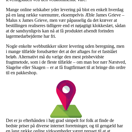
Mange online selskaber yder levering på blot en enkelt hverdag
på en lang række varenumre, eksempelvis Æble James Grieve –
Malus x James Grieve, men vær påpasselig da det kræver at
bestillingen realiseres tidligere end et nøjagtigt klokkeslæt, sådan
at de sandsynligvis kan nå at få produktet afsendt forinden
lagermedarbejderne har fri.
Nogle enkelte webbutikker sikrer levering uden beregning, men
i mange tilfælde forudsætter det at der aftages for et fastslået
beløb. Alternativt må du vælge den mest prisbevidste
fragtmetode, som i de fleste tilfælde – om man bor nær Næstved,
Slagelse eller Skagen – er at få fragtfirmaet til at bringe din ordre
til en pakkeshop.
Det er jo efterhånden i høj grad simpelt for folk at finde de
bedste priser på diverse internet forretninger, og til gengæld har
en lang række online virksomheder været presset til at at