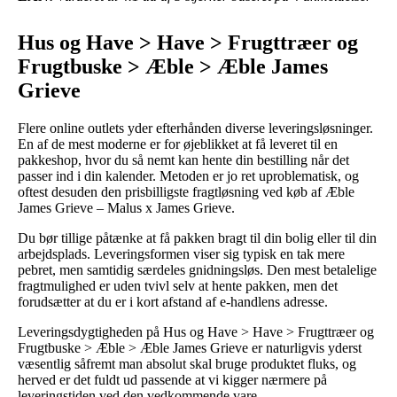
Hus og Have > Have > Frugttræer og
Frugtbuske > Æble > Æble James
Grieve
Flere online outlets yder efterhånden diverse leveringsløsninger.
En af de mest moderne er for øjeblikket at få leveret til en
pakkeshop, hvor du så nemt kan hente din bestilling når det
passer ind i din kalender. Metoden er jo ret uproblematisk, og
oftest desuden den prisbilligste fragtløsning ved køb af Æble
James Grieve – Malus x James Grieve.
Du bør tillige påtænke at få pakken bragt til din bolig eller til din
arbejdsplads. Leveringsformen viser sig typisk en tak mere
pebret, men samtidig særdeles gnidningsløs. Den mest betalelige
fragtmulighed er uden tvivl selv at hente pakken, men det
forudsætter at du er i kort afstand af e-handlens adresse.
Leveringsdygtigheden på Hus og Have > Have > Frugttræer og
Frugtbuske > Æble > Æble James Grieve er naturligvis yderst
væsentlig såfremt man absolut skal bruge produktet fluks, og
herved er det fuldt ud passende at vi kigger nærmere på
leveringstiden ved den vedkommende vare.