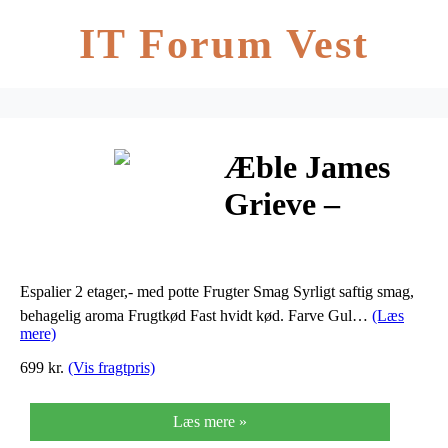
IT Forum Vest
Æble James
Grieve –
Malus x James
Grieve
Espalier 2 etager,- med potte Frugter Smag Syrligt saftig smag,
behagelig aroma Frugtkød Fast hvidt kød. Farve Gul…
(Læs
mere)
699 kr.
(Vis fragtpris)
Læs mere »