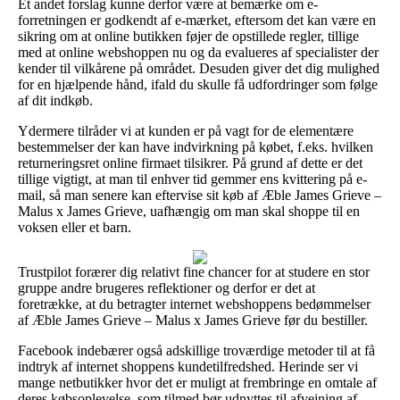
Et andet forslag kunne derfor være at bemærke om e-
forretningen er godkendt af e-mærket, eftersom det kan være en
sikring om at online butikken føjer de opstillede regler, tillige
med at online webshoppen nu og da evalueres af specialister der
kender til vilkårene på området. Desuden giver det dig mulighed
for en hjælpende hånd, ifald du skulle få udfordringer som følge
af dit indkøb.
Ydermere tilråder vi at kunden er på vagt for de elementære
bestemmelser der kan have indvirkning på købet, f.eks. hvilken
returneringsret online firmaet tilsikrer. På grund af dette er det
tillige vigtigt, at man til enhver tid gemmer ens kvittering på e-
mail, så man senere kan eftervise sit køb af Æble James Grieve –
Malus x James Grieve, uafhængig om man skal shoppe til en
voksen eller et barn.
Trustpilot forærer dig relativt fine chancer for at studere en stor
gruppe andre brugeres reflektioner og derfor er det at
foretrække, at du betragter internet webshoppens bedømmelser
af Æble James Grieve – Malus x James Grieve før du bestiller.
Facebook indebærer også adskillige troværdige metoder til at få
indtryk af internet shoppens kundetilfredshed. Herinde ser vi
mange netbutikker hvor det er muligt at frembringe en omtale af
deres købsoplevelse, som tilmed bør udnyttes til afvejning af