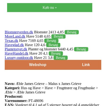
Køb nu »
Blomsterverden.dk
Blomster 2413 4,85
Besøg
MoreLand.dk
Have 5148 4,65
Besøg
Texas.dk
Have 7169 4,65
Besøg
Haveglad.dk
Have 120 4,6
Besøg
Plantetorvet.dk
Planter og blomster 6440 4,45
Besøg
HaveHandel.dk
Have 20 4,1
Besøg
Luxury-outdoor.dk
Have 21 3,8
Besøg
Webshop
Link
Navn:
Æble James Grieve – Malus x James Grieve
Kategori:
Hus og Have > Have > Frugttræer og Frugtbuske >
Æble > Æble James Grieve
Producent:
Varenummer:
PT-48696
EAN:
Vurderet til 4.1 ud af 5 stjerner baseret på 4 anmeldelser