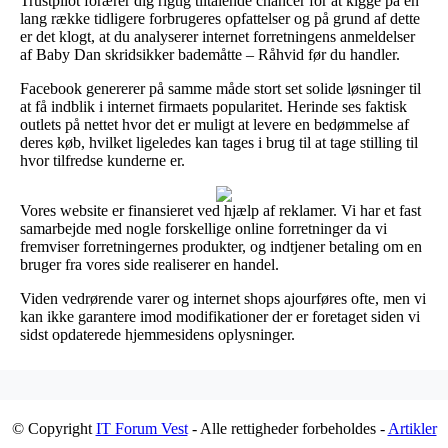
Trustpilot forærer dig rigtig tiltalende chancer for at kigge på en
lang række tidligere forbrugeres opfattelser og på grund af dette
er det klogt, at du analyserer internet forretningens anmeldelser
af Baby Dan skridsikker bademåtte – Råhvid før du handler.
Facebook genererer på samme måde stort set solide løsninger til
at få indblik i internet firmaets popularitet. Herinde ses faktisk
outlets på nettet hvor det er muligt at levere en bedømmelse af
deres køb, hvilket ligeledes kan tages i brug til at tage stilling til
hvor tilfredse kunderne er.
Vores website er finansieret ved hjælp af reklamer. Vi har et fast
samarbejde med nogle forskellige online forretninger da vi
fremviser forretningernes produkter, og indtjener betaling om en
bruger fra vores side realiserer en handel.
Viden vedrørende varer og internet shops ajourføres ofte, men vi
kan ikke garantere imod modifikationer der er foretaget siden vi
sidst opdaterede hjemmesidens oplysninger.
© Copyright
IT Forum Vest
- Alle rettigheder forbeholdes -
Artikler