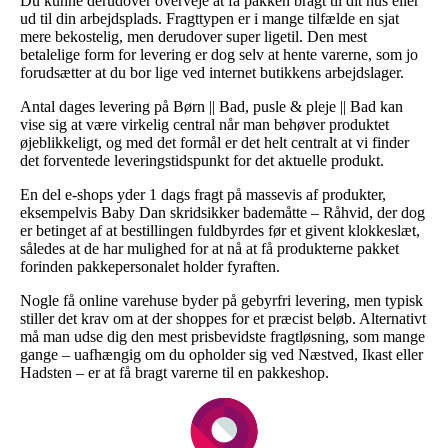
Du kunne derudover overveje at få pakken bragt til dit hus eller
ud til din arbejdsplads. Fragttypen er i mange tilfælde en sjat
mere bekostelig, men derudover super ligetil. Den mest
betalelige form for levering er dog selv at hente varerne, som jo
forudsætter at du bor lige ved internet butikkens arbejdslager.
Antal dages levering på Børn || Bad, pusle & pleje || Bad kan
vise sig at være virkelig central når man behøver produktet
øjeblikkeligt, og med det formål er det helt centralt at vi finder
det forventede leveringstidspunkt for det aktuelle produkt.
En del e-shops yder 1 dags fragt på massevis af produkter,
eksempelvis Baby Dan skridsikker bademåtte – Råhvid, der dog
er betinget af at bestillingen fuldbyrdes før et givent klokkeslæt,
således at de har mulighed for at nå at få produkterne pakket
forinden pakkepersonalet holder fyraften.
Nogle få online varehuse byder på gebyrfri levering, men typisk
stiller det krav om at der shoppes for et præcist beløb. Alternativt
må man udse dig den mest prisbevidste fragtløsning, som mange
gange – uafhængig om du opholder sig ved Næstved, Ikast eller
Hadsten – er at få bragt varerne til en pakkeshop.