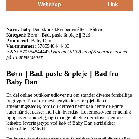
Webshop
Link
Navn:
Baby Dan skridsikker bademåtte – Råhvid
Kategori:
Børn || Bad, pusle & pleje || Bad
Producent:
Baby Dan
Varenummer:
5705548444433
EAN:
5705548444433
Vurderet til 3.8 ud af 5 stjerner baseret
på 13 anmeldelser
Børn || Bad, pusle & pleje || Bad fra
Baby Dan
En del online butikker udlover nu om stunder diverse forskellige
fragttyper. En af de mest benyttede er for øjeblikket
afhentningssteder, fordi du dermed nemt kan hente de købte
varer når det passer ind i din hverdag. Leveringstypen er nemlig
rigtig overkommelig, og i mange tilfælde derudover den mest
letkøbte leveringstype ved køb af Baby Dan skridsikker
bademåtte – Råhvid.