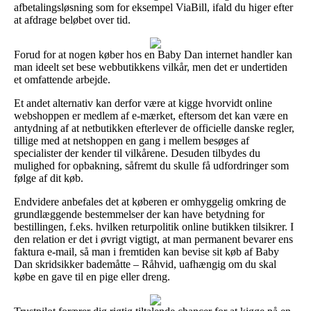
afbetalingsløsning som for eksempel ViaBill, ifald du higer efter
at afdrage beløbet over tid.
Forud for at nogen køber hos en Baby Dan internet handler kan
man ideelt set bese webbutikkens vilkår, men det er undertiden
et omfattende arbejde.
Et andet alternativ kan derfor være at kigge hvorvidt online
webshoppen er medlem af e-mærket, eftersom det kan være en
antydning af at netbutikken efterlever de officielle danske regler,
tillige med at netshoppen en gang i mellem besøges af
specialister der kender til vilkårene. Desuden tilbydes du
mulighed for opbakning, såfremt du skulle få udfordringer som
følge af dit køb.
Endvidere anbefales det at køberen er omhyggelig omkring de
grundlæggende bestemmelser der kan have betydning for
bestillingen, f.eks. hvilken returpolitik online butikken tilsikrer. I
den relation er det i øvrigt vigtigt, at man permanent bevarer ens
faktura e-mail, så man i fremtiden kan bevise sit køb af Baby
Dan skridsikker bademåtte – Råhvid, uafhængig om du skal
købe en gave til en pige eller dreng.