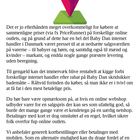
Det er jo efterhånden meget overkommeligt for købere at
sammenligne priser (via fx PriceRunner) på forskellige online
outlets, og på grund af dette har en hel del Baby Dan internet
handler i Danmark været presset til at at nedsætte salgsværdien
på varerne – til babyer og børn, og samtidig også til mænd og
kvinder – markant, og endda nogle gange præstere levering
uden beregning.
Til gengæld kan det immervæk blive rentabelt at kigge forbi
forskellige internet handler efter rabat på Baby Dan skridsikker
bademåtte – Råhvid forinden du køber, så man ikke er i tvivl om
at få fat i den mest betalelige pris.
Du bør bare være opmærksom på, at hvis en online webshop
udbyder varer for en salgspris der kan ses som ufattelig god, så
burde det mange gange være et kendetegn på en uærlig netshop.
Betalinger med kort er dog omsluttet af en regel, hvilket sikrer
folk overfor fup online outlets.
Vi anbefaler generelt kortbestillinger eller betalinger med
mobilen. Som en alternativ mulighed kan du drage fordel af en