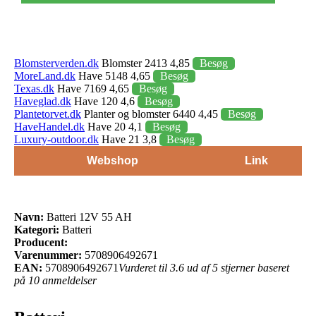
Blomsterverden.dk
Blomster 2413 4,85
Besøg
MoreLand.dk
Have 5148 4,65
Besøg
Texas.dk
Have 7169 4,65
Besøg
Haveglad.dk
Have 120 4,6
Besøg
Plantetorvet.dk
Planter og blomster 6440 4,45
Besøg
HaveHandel.dk
Have 20 4,1
Besøg
Luxury-outdoor.dk
Have 21 3,8
Besøg
Webshop
Link
Navn:
Batteri 12V 55 AH
Kategori:
Batteri
Producent:
Varenummer:
5708906492671
EAN:
5708906492671
Vurderet til 3.6 ud af 5 stjerner baseret
på 10 anmeldelser