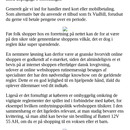
Generelt går vi ind for handler med kort eller mobilbetaling.
Som alternativ bør du anvende et tilbud som fx ViaBill, forudsat
du gerne vil betale pengene over en periode.
Før folk shopper hos en forretning på nettet kan de for at være
på den sikre side gennemlæse shoppens vilkår, det er dog i
reglen ikke super spændende.
En nemmere løsning kan derfor være at granske hvorvidt online
shoppen er godkendt af e-mærket, siden det almindeligvis er et
bevis på at internet shoppen efterfølger dansk lovgivning,
udover at online webshoppen rutinemæssigt besøges af
specialister der har den nødvendige knowhow om de gældende
regler. Dette er en god lejlighed til en hjælpende hånd, ifald du
oplever dilemmaer ved dit indkøb.
Ligeså er det fornuftigt at køberen er omhyggelig omkring de
vigtigste reglementer der spiller ind i forbindelse med købet, for
eksempel hvilken ombytningspolitik webshoppen tilsikrer. I den
sammenhæng er det ligeledes relevant, at man stadig bevarer ens
kvittering, så man altid kan bevise sin bestilling af Batteri 12V
55 AH, om du er på shopping til en voksen eller et barn.