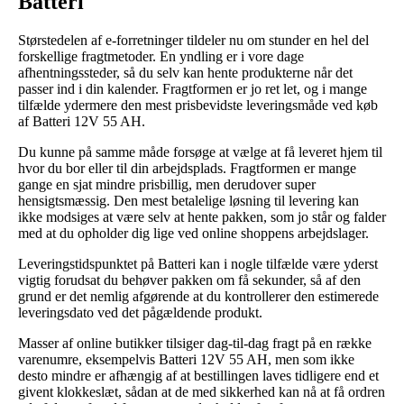
Batteri
Størstedelen af e-forretninger tildeler nu om stunder en hel del
forskellige fragtmetoder. En yndling er i vore dage
afhentningssteder, så du selv kan hente produkterne når det
passer ind i din kalender. Fragtformen er jo ret let, og i mange
tilfælde ydermere den mest prisbevidste leveringsmåde ved køb
af Batteri 12V 55 AH.
Du kunne på samme måde forsøge at vælge at få leveret hjem til
hvor du bor eller til din arbejdsplads. Fragtformen er mange
gange en sjat mindre prisbillig, men derudover super
hensigtsmæssig. Den mest betalelige løsning til levering kan
ikke modsiges at være selv at hente pakken, som jo står og falder
med at du opholder dig lige ved online shoppens arbejdslager.
Leveringstidspunktet på Batteri kan i nogle tilfælde være yderst
vigtig forudsat du behøver pakken om få sekunder, så af den
grund er det nemlig afgørende at du kontrollerer den estimerede
leveringsdato ved det pågældende produkt.
Masser af online butikker tilsiger dag-til-dag fragt på en række
varenumre, eksempelvis Batteri 12V 55 AH, men som ikke
desto mindre er afhængig af at bestillingen laves tidligere end et
givent klokkeslæt, sådan at de med sikkerhed kan nå at få ordren