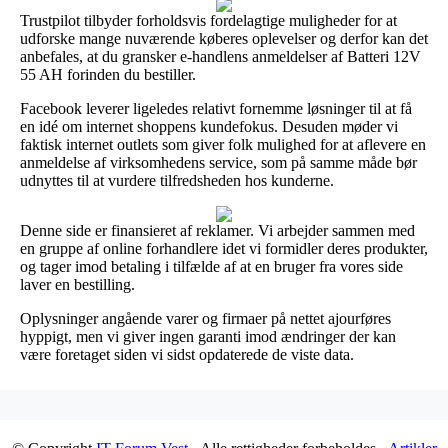
Trustpilot tilbyder forholdsvis fordelagtige muligheder for at
udforske mange nuværende køberes oplevelser og derfor kan det
anbefales, at du gransker e-handlens anmeldelser af Batteri 12V
55 AH forinden du bestiller.
Facebook leverer ligeledes relativt fornemme løsninger til at få
en idé om internet shoppens kundefokus. Desuden møder vi
faktisk internet outlets som giver folk mulighed for at aflevere en
anmeldelse af virksomhedens service, som på samme måde bør
udnyttes til at vurdere tilfredsheden hos kunderne.
Denne side er finansieret af reklamer. Vi arbejder sammen med
en gruppe af online forhandlere idet vi formidler deres produkter,
og tager imod betaling i tilfælde af at en bruger fra vores side
laver en bestilling.
Oplysninger angående varer og firmaer på nettet ajourføres
hyppigt, men vi giver ingen garanti imod ændringer der kan
være foretaget siden vi sidst opdaterede de viste data.