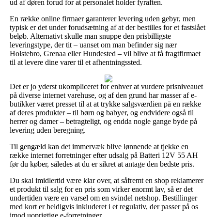
ud af døren forud for at personalet holder fyraften.
En række online firmaer garanterer levering uden gebyr, men
typisk er det under forudsætning af at der bestilles for et fastslået
beløb. Alternativt skulle man snuppe den prisbilligste
leveringstype, der tit – uanset om man befinder sig nær
Holstebro, Grenaa eller Hundested – vil blive at få fragtfirmaet
til at levere dine varer til et afhentningssted.
Det er jo yderst ukompliceret for enhver at vurdere prisniveauet
på diverse internet varehuse, og af den grund har masser af e-
butikker været presset til at at trykke salgsværdien på en række
af deres produkter – til børn og babyer, og endvidere også til
herrer og damer – betragteligt, og endda nogle gange byde på
levering uden beregning.
Til gengæld kan det immervæk blive lønnende at tjekke en
række internet forretninger efter udsalg på Batteri 12V 55 AH
før du køber, således at du er sikret at antage den bedste pris.
Du skal imidlertid være klar over, at såfremt en shop reklamerer
et produkt til salg for en pris som virker enormt lav, så er det
undertiden være en varsel om en svindel netshop. Bestillinger
med kort er heldigvis inkluderet i et regulativ, der passer på os
imod uoprigtige e-forretninger.