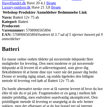
HaveHandel.dk
Have 20 4,1
Besøg
Luxury-outdoor.dk
Have 21 3,8
Besøg
Webshop
Produkter
Anmeldelser
Bedømmelse
Link
Navn:
Batteri 12v 75 ah
Kategori:
Batteri
Producent:
Varenummer:
5708906565894
EAN:
5708906565894
Vurderet til 3.7 ud af 5 stjerner baseret på 9
anmeldelser
Batteri
En masse online outlets tildeler på nuværende tidspunkt flere
muligheder for levering. Den mest moderne er på nuværende
tidspunkt at få leveret til et udleveringssted, som giver dig
fleksibiliteten til at hente dine nye varer når det passer dig bedst.
Denne er nemlig rigtig smart, og endda ligeledes den billigste
metode til levering ved køb af Batteri 12v 75 ah.
Du burde alternativt tænke over at få varerne leveret til hvor du bor
eller til når du er på job. Fragtmetoden er en gang i mellem lidt
mindre prisbillig, men endvidere usædvanlig ukompliceret. Den
prisbilligste metode til levering er unægtelig at du selv henter
pakken, men det afhænger af at du har bopæl tæt på internet