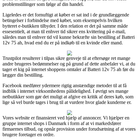
problemstillinger som følge af din handel.
Ligeledes er det fornuftigt at køber er sat ind i de grundlæggende
betingelser i forbindelse med købet, som eksempelvis hvilken
bytteret e-butikken tilbyder. I den relation er det på samme måde
essesentielt, at man til enhver tid sikrer ens kvittering på e-mail,
således man til enhver tid vil kunne bekræfte sin bestilling af Batteri
12v 75 ah, hvad end du er på indkøb til en kvinde eller mand.
Trustpilot resulterer i tilpas sikre genveje til at eftersøge ret mange
andre brugeres bedømmelser og på grund af dette anbefaler vi, at du
tager et kig på internet shoppens omtaler af Batteri 12v 75 ah før du
lægger din bestilling.
Facebook medfører ydermere rigtig anstændige metoder til at få
indblik i internet virksomhedens pålidelighed. I øvrigt ses mange
netbutikker som gør det muligt at afgive en kritik af deres køb, som
lige så vel burde tages i brug til at vurdere hvor glade kunderne er.
Vores website er finansieret ved hjælp af annoncer. Vi hjælper en
gruppe internet shops i Danmark i form af at vi markedsfører
firmaernes tilbud, og opnår provision under forudsætning af at vores
brugere foretager en ordre.