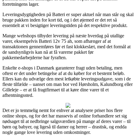
forretningens lager.
Leveringsdygtigheden på Batteri er super aktuel når man står og skal
bruge pakken inden for kort tid, og i det øjemed er det ret så
essentielt at vi besigtiger leveringstiden på det respektive produkt.
Mange webshops tilbyder levering på næste hverdag på utallige
varer, eksempelvis Batteri 12v 75 ah, som afhænger af at
transaktionen gennemføres før et fast klokkeslæt, med det formål at
de sandsynligvis kan nå at få varerne pakket før
pakkemedarbejderne har fyraften.
Enkelte e-shops i Danmark garanterer fragt uden betaling, men
oftest er det under betingelse af at du køber for et bestemt beløb.
Ellers kan du udvælge den mest letkøbte leveringsudgave, som i de
fleste tilfælde – uanset om man bor ved Hørsholm, Kalundborg eller
Gilleleje – er at få fragtfirmaet til at køre dine varer til et
afhentningssted.
Det er jo temmelig nemt for enhver at analysere priser hos flere
online shops, og for det har massevis af online forhandlere set sig
nødsaget til at nedbringe salgsværdien på mange af deres varer – til
børn og babyer, og ligeså til damer og herrer – drastisk, og endda
nogle gange love levering uden omkostninger.