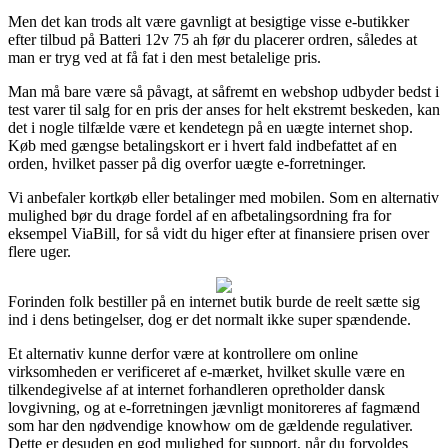
Men det kan trods alt være gavnligt at besigtige visse e-butikker
efter tilbud på Batteri 12v 75 ah før du placerer ordren, således at
man er tryg ved at få fat i den mest betalelige pris.
Man må bare være så påvagt, at såfremt en webshop udbyder bedst i
test varer til salg for en pris der anses for helt ekstremt beskeden, kan
det i nogle tilfælde være et kendetegn på en uægte internet shop.
Køb med gængse betalingskort er i hvert fald indbefattet af en
orden, hvilket passer på dig overfor uægte e-forretninger.
Vi anbefaler kortkøb eller betalinger med mobilen. Som en alternativ
mulighed bør du drage fordel af en afbetalingsordning fra for
eksempel ViaBill, for så vidt du higer efter at finansiere prisen over
flere uger.
Forinden folk bestiller på en internet butik burde de reelt sætte sig
ind i dens betingelser, dog er det normalt ikke super spændende.
Et alternativ kunne derfor være at kontrollere om online
virksomheden er verificeret af e-mærket, hvilket skulle være en
tilkendegivelse af at internet forhandleren opretholder dansk
lovgivning, og at e-forretningen jævnligt monitoreres af fagmænd
som har den nødvendige knowhow om de gældende regulativer.
Dette er desuden en god mulighed for support, når du forvoldes