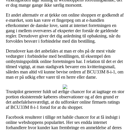
er dog mange gange ikke særlig morsomt.
Et andet alternativ er at tjekke om online shoppen er godkendt af
e-mærket, som kan være et fingerpeg om at e-handlen
efterkommer de danske love, samt at internet forretningen en
gang i mellem overværes af eksperter der forstår de gældende
regler. Derudover giver det dig anledning til opbakning, når du
forvoldes besvær i forbindelse med din bestilling.
Derudover kan det anbefales at man er obs på de mest vitale
vedtægter i forbindelse med bestillingen, til eksempel den
ombytningspolitik online forretningen har. I relation til det er det
tilmed vigtigt, at man stadigvæk bevarer ens kvitteringsmail,
således man altid vil kunne bevise ordren af BCU33M 8-i-1, om
man er på udkig efter varer til en herre eller dame.
Trustpilot genererer fuldt ud ærlige chancer for at iagttage en stor
portion eksisterende køberes observationer og af den grund er
det anbefalelsesværdigt, at du udforsker online firmaets ratings
af BCU33M 8-i-1 forud for at du shopper.
Facebook resulterer i tillige ret habile chancer for at få indsigt i
online webshoppens popularitet. Her ses endda internet
forhandlere hvor kunder kan frembringe en anmeldelse af deres