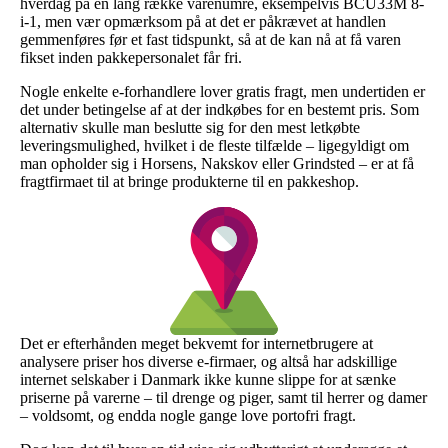
hverdag på en lang række varenumre, eksempelvis BCU33M 8-
i-1, men vær opmærksom på at det er påkrævet at handlen
gemmenføres før et fast tidspunkt, så at de kan nå at få varen
fikset inden pakkepersonalet får fri.
Nogle enkelte e-forhandlere lover gratis fragt, men undertiden er
det under betingelse af at der indkøbes for en bestemt pris. Som
alternativ skulle man beslutte sig for den mest letkøbte
leveringsmulighed, hvilket i de fleste tilfælde – ligegyldigt om
man opholder sig i Horsens, Nakskov eller Grindsted – er at få
fragtfirmaet til at bringe produkterne til en pakkeshop.
Det er efterhånden meget bekvemt for internetbrugere at
analysere priser hos diverse e-firmaer, og altså har adskillige
internet selskaber i Danmark ikke kunne slippe for at sænke
priserne på varerne – til drenge og piger, samt til herrer og damer
– voldsomt, og endda nogle gange love portofri fragt.