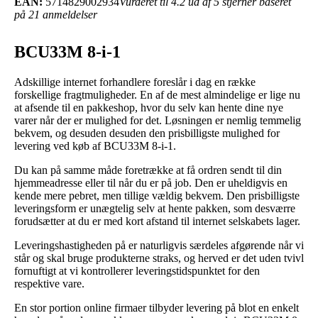
EAN:
5714829002934
Vurderet til 4.2 ud af 5 stjerner baseret
på 21 anmeldelser
BCU33M 8-i-1
Adskillige internet forhandlere foreslår i dag en række
forskellige fragtmuligheder. En af de mest almindelige er lige nu
at afsende til en pakkeshop, hvor du selv kan hente dine nye
varer når der er mulighed for det. Løsningen er nemlig temmelig
bekvem, og desuden desuden den prisbilligste mulighed for
levering ved køb af BCU33M 8-i-1.
Du kan på samme måde foretrække at få ordren sendt til din
hjemmeadresse eller til når du er på job. Den er uheldigvis en
kende mere pebret, men tillige vældig bekvem. Den prisbilligste
leveringsform er unægtelig selv at hente pakken, som desværre
forudsætter at du er med kort afstand til internet selskabets lager.
Leveringshastigheden på er naturligvis særdeles afgørende når vi
står og skal bruge produkterne straks, og herved er det uden tvivl
fornuftigt at vi kontrollerer leveringstidspunktet for den
respektive vare.
En stor portion online firmaer tilbyder levering på blot en enkelt