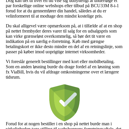
Dog kan det til hver en tid vise sig udbytterigt at undersøge et
par forskellige online webshops efter tilbud på BCU33M 8-i-1
forud for at du gennemfører din handel, således at du er
velinformeret til at modtage den mindst kostelige pris.
Du skal alligevel være opmærksom på, at i tilfælde af at en shop
på nettet frembyder deres varer til salg for en udsalgspris som
kan virke grænseløst overkommelig, så bør det tit være en
indikation på en uærlig e-forretning. Køb med gængse
betalingskort er ikke desto mindre en del af en retningslinje, som
passer på køber imod uoprigtige internet virksomheder.
Vi foreslår generelt bestillinger med kort eller mobilbetaling.
Som en anden løsning burde du drage fordel af en løsning som
fx ViaBill, hvis du vil afdrage omkostningerne over et længere
tidsrum.
Forud for at nogen bestiller i en shop på nettet burde man i
virkeligheden tage stilling til webshoppens forretningsaftale, det