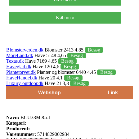
Køb nu »
Blomsterverden.dk
Blomster 2413 4,85
Besøg
MoreLand.dk
Have 5148 4,65
Besøg
Texas.dk
Have 7169 4,65
Besøg
Haveglad.dk
Have 120 4,6
Besøg
Plantetorvet.dk
Planter og blomster 6440 4,45
Besøg
HaveHandel.dk
Have 20 4,1
Besøg
Luxury-outdoor.dk
Have 21 3,8
Besøg
Webshop
Link
Navn:
BCU33M 8-i-1
Kategori:
Producent:
Varenummer:
5714829002934