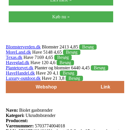
Køb nu »
Blomsterverden.dk
Blomster 2413 4,85
Besøg
MoreLand.dk
Have 5148 4,65
Besøg
Texas.dk
Have 7169 4,65
Besøg
Haveglad.dk
Have 120 4,6
Besøg
Plantetorvet.dk
Planter og blomster 6440 4,45
Besøg
HaveHandel.dk
Have 20 4,1
Besøg
Luxury-outdoor.dk
Have 21 3,8
Besøg
Webshop
Link
Navn:
Biolet gasbrænder
Kategori:
Ukrudtsbrænder
Producent:
Varenummer:
5703774004018