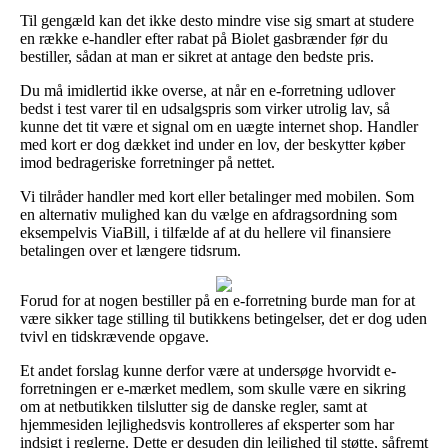
Til gengæld kan det ikke desto mindre vise sig smart at studere
en række e-handler efter rabat på Biolet gasbrænder før du
bestiller, sådan at man er sikret at antage den bedste pris.
Du må imidlertid ikke overse, at når en e-forretning udlover
bedst i test varer til en udsalgspris som virker utrolig lav, så
kunne det tit være et signal om en uægte internet shop. Handler
med kort er dog dækket ind under en lov, der beskytter køber
imod bedrageriske forretninger på nettet.
Vi tilråder handler med kort eller betalinger med mobilen. Som
en alternativ mulighed kan du vælge en afdragsordning som
eksempelvis ViaBill, i tilfælde af at du hellere vil finansiere
betalingen over et længere tidsrum.
Forud for at nogen bestiller på en e-forretning burde man for at
være sikker tage stilling til butikkens betingelser, det er dog uden
tvivl en tidskrævende opgave.
Et andet forslag kunne derfor være at undersøge hvorvidt e-
forretningen er e-mærket medlem, som skulle være en sikring
om at netbutikken tilslutter sig de danske regler, samt at
hjemmesiden lejlighedsvis kontrolleres af eksperter som har
indsigt i reglerne. Dette er desuden din lejlighed til støtte, såfremt