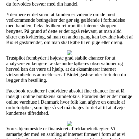
du forvoldes besvær med din handel.
Ydermere er det smart at kunden er vidende om de mest
vedkommende betingelser der gør sig gældende i forbindelse
med handlen, f.eks. hvilken returpolitik internet shoppen
benytter. På grund af dette er det også relevant, at man altid
sikrer ens kvittering, så man en anden gang kan bevidne købet af
Biolet gasbrænder, om man skal købe til en pige eller dreng.
Trustpilot frembyder i højeste grad stabile chancer for at
analysere en længere række andre køberes observationer og
herved kan det være til hjælp, at du eksaminerer internet
virksomhedens anmeldelser af Biolet gasbrænder forinden du
lægger din bestilling.
Facebook resulterer i endvidere absolut fine chancer for at få
indsigt i online butikkens kundefokus. Foruden det er der mange
online varehuse i Danmark hvor folk kan afgive en omtale af
ordreforløbet, som lige så vel må drages fordel af til at afveje
kundernes tilfredshed.
Vores hjemmeside er finansieret af reklameindtægter. Vi
samarbejder med en samling af internet firmaer i form af at vi