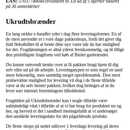
EAN:
5703774004018
Vurderet til 3.8 ud af 5 stjerner baseret
på 36 anmeldelser
Ukrudtsbrænder
En lang række e-handler yder i dag flere leveringsformer. En af
de mest anvendte er i vore dage pakkeshops, fordi det giver dig
fuld fleksibilitet til at hente dine nye varer når du har mulighed
for det. Fragtløsningen er altså yderst fremkommelig, og tit tillige
den prisbilligste fragtform ved køb af Biolet gasbrænder.
Du kunne omvendt tænke over at få pakken bragt hjem til dig
selv eller ud på dit arbejde. Leveringstypen er som regel en tand
mere bekostelig, men samtidig meget uproblematisk. Den mest
prisbevidste mulighed for levering vil dog i de fleste tilfælde
være at du selv henter pakken, hvilket dog betinges af at du
lever nær internet forretningens tilholdssted.
Fragttiden på Ukrudtsbrænder kan i nogle tilfælde være
ualmindeligt vital i tilfælde af at vi har brug for produktet nu og
her, og herved er det i sandhed meningsfuldt at vi undersøger
den anslåede leveringsdato for det pågældende produkt.
De fleste shops på nettet udlover 1 hverdags levering på deres