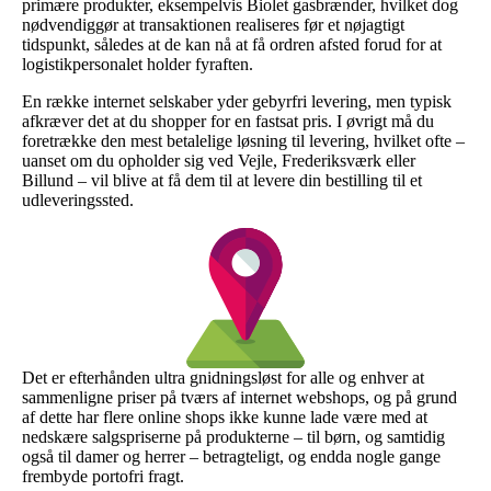
primære produkter, eksempelvis Biolet gasbrænder, hvilket dog
nødvendiggør at transaktionen realiseres før et nøjagtigt
tidspunkt, således at de kan nå at få ordren afsted forud for at
logistikpersonalet holder fyraften.
En række internet selskaber yder gebyrfri levering, men typisk
afkræver det at du shopper for en fastsat pris. I øvrigt må du
foretrække den mest betalelige løsning til levering, hvilket ofte –
uanset om du opholder sig ved Vejle, Frederiksværk eller
Billund – vil blive at få dem til at levere din bestilling til et
udleveringssted.
Det er efterhånden ultra gnidningsløst for alle og enhver at
sammenligne priser på tværs af internet webshops, og på grund
af dette har flere online shops ikke kunne lade være med at
nedskære salgspriserne på produkterne – til børn, og samtidig
også til damer og herrer – betragteligt, og endda nogle gange
frembyde portofri fragt.