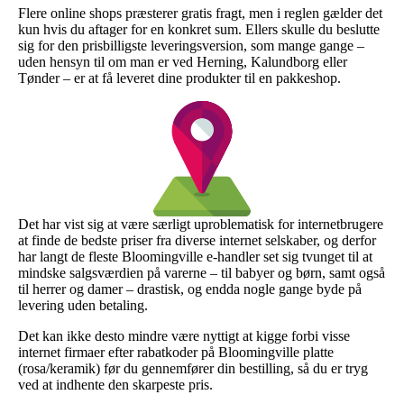
Flere online shops præsterer gratis fragt, men i reglen gælder det
kun hvis du aftager for en konkret sum. Ellers skulle du beslutte
sig for den prisbilligste leveringsversion, som mange gange –
uden hensyn til om man er ved Herning, Kalundborg eller
Tønder – er at få leveret dine produkter til en pakkeshop.
Det har vist sig at være særligt uproblematisk for internetbrugere
at finde de bedste priser fra diverse internet selskaber, og derfor
har langt de fleste Bloomingville e-handler set sig tvunget til at
mindske salgsværdien på varerne – til babyer og børn, samt også
til herrer og damer – drastisk, og endda nogle gange byde på
levering uden betaling.
Det kan ikke desto mindre være nyttigt at kigge forbi visse
internet firmaer efter rabatkoder på Bloomingville platte
(rosa/keramik) før du gennemfører din bestilling, så du er tryg
ved at indhente den skarpeste pris.