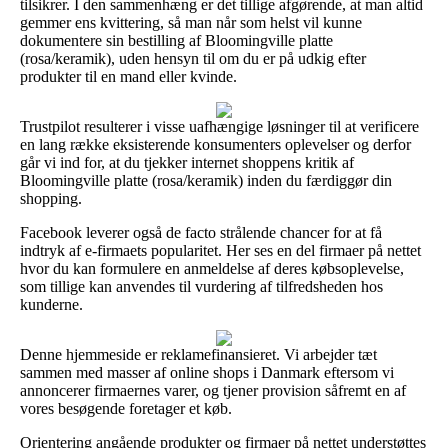
tilsikrer. I den sammenhæng er det tillige afgørende, at man altid
gemmer ens kvittering, så man når som helst vil kunne
dokumentere sin bestilling af Bloomingville platte
(rosa/keramik), uden hensyn til om du er på udkig efter
produkter til en mand eller kvinde.
Trustpilot resulterer i visse uafhængige løsninger til at verificere
en lang række eksisterende konsumenters oplevelser og derfor
går vi ind for, at du tjekker internet shoppens kritik af
Bloomingville platte (rosa/keramik) inden du færdiggør din
shopping.
Facebook leverer også de facto strålende chancer for at få
indtryk af e-firmaets popularitet. Her ses en del firmaer på nettet
hvor du kan formulere en anmeldelse af deres købsoplevelse,
som tillige kan anvendes til vurdering af tilfredsheden hos
kunderne.
Denne hjemmeside er reklamefinansieret. Vi arbejder tæt
sammen med masser af online shops i Danmark eftersom vi
annoncerer firmaernes varer, og tjener provision såfremt en af
vores besøgende foretager et køb.
Orientering angående produkter og firmaer på nettet understøttes