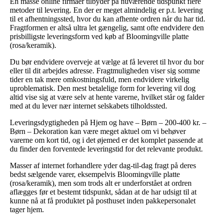
En masse online firmaer tilbyder på nuværende tidspunkt flere
metoder til levering. En der er meget almindelig er p.t. levering
til et afhentningssted, hvor du kan afhente ordren når du har tid.
Fragtformen er altså ultra let gængelig, samt ofte endvidere den
prisbilligste leveringsform ved køb af Bloomingville platte
(rosa/keramik).
Du bør endvidere overveje at vælge at få leveret til hvor du bor
eller til dit arbejdes adresse. Fragtmuligheden viser sig somme
tider en tak mere omkostningsfuld, men endvidere virkelig
uproblematisk. Den mest betalelige form for levering vil dog
altid vise sig at være selv at hente varerne, hvilket står og falder
med at du lever nær internet selskabets tilholdssted.
Leveringsdygtigheden på Hjem og have – Børn – 200-400 kr. –
Børn – Dekoration kan være meget aktuel om vi behøver
varerne om kort tid, og i det øjemed er det komplet passende at
du finder den forventede leveringstid for det relevante produkt.
Masser af internet forhandlere yder dag-til-dag fragt på deres
bedst sælgende varer, eksempelvis Bloomingville platte
(rosa/keramik), men som trods alt er underforstået at ordren
aflægges før et bestemt tidspunkt, sådan at de har udsigt til at
kunne nå at få produktet på posthuset inden pakkepersonalet
tager hjem.