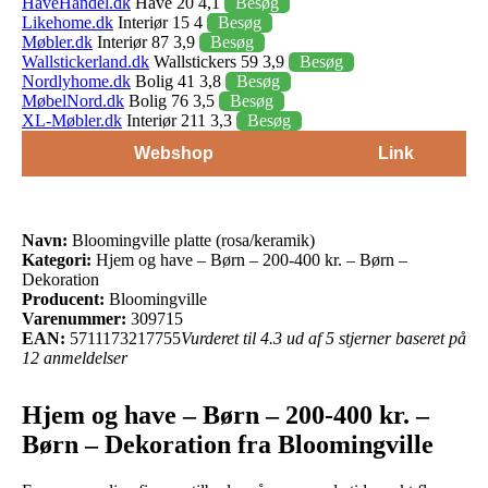
HaveHandel.dk
Have 20 4,1
Besøg
Likehome.dk
Interiør 15 4
Besøg
Møbler.dk
Interiør 87 3,9
Besøg
Wallstickerland.dk
Wallstickers 59 3,9
Besøg
Nordlyhome.dk
Bolig 41 3,8
Besøg
MøbelNord.dk
Bolig 76 3,5
Besøg
XL-Møbler.dk
Interiør 211 3,3
Besøg
Webshop
Link
Navn:
Bloomingville platte (rosa/keramik)
Kategori:
Hjem og have – Børn – 200-400 kr. – Børn –
Dekoration
Producent:
Bloomingville
Varenummer:
309715
EAN:
5711173217755
Vurderet til 4.3 ud af 5 stjerner baseret på
12 anmeldelser
Hjem og have – Børn – 200-400 kr. –
Børn – Dekoration fra Bloomingville