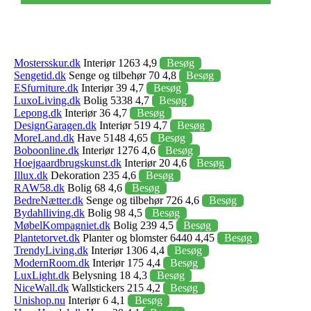
Mostersskur.dk
Interiør 1263 4,9
Besøg
Sengetid.dk
Senge og tilbehør 70 4,8
Besøg
ESfurniture.dk
Interiør 39 4,7
Besøg
LuxoLiving.dk
Bolig 5338 4,7
Besøg
Lepong.dk
Interiør 36 4,7
Besøg
DesignGaragen.dk
Interiør 519 4,7
Besøg
MoreLand.dk
Have 5148 4,65
Besøg
Boboonline.dk
Interiør 1276 4,6
Besøg
Hoejgaardbrugskunst.dk
Interiør 20 4,6
Besøg
Illux.dk
Dekoration 235 4,6
Besøg
RAW58.dk
Bolig 68 4,6
Besøg
BedreNætter.dk
Senge og tilbehør 726 4,6
Besøg
Bydahlliving.dk
Bolig 98 4,5
Besøg
MøbelKompagniet.dk
Bolig 239 4,5
Besøg
Plantetorvet.dk
Planter og blomster 6440 4,45
Besøg
TrendyLiving.dk
Interiør 1306 4,4
Besøg
ModernRoom.dk
Interiør 175 4,4
Besøg
LuxLight.dk
Belysning 18 4,3
Besøg
NiceWall.dk
Wallstickers 215 4,2
Besøg
Unishop.nu
Interiør 6 4,1
Besøg