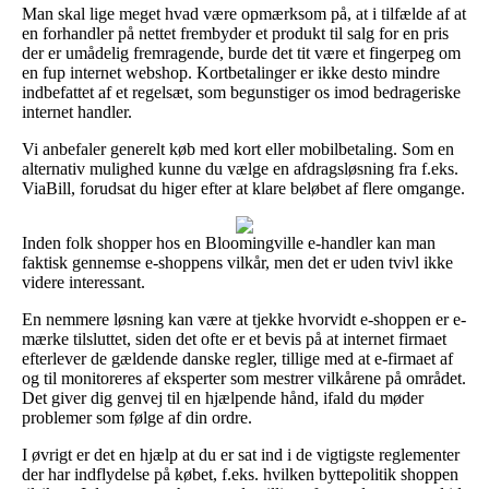
Man skal lige meget hvad være opmærksom på, at i tilfælde af at
en forhandler på nettet frembyder et produkt til salg for en pris
der er umådelig fremragende, burde det tit være et fingerpeg om
en fup internet webshop. Kortbetalinger er ikke desto mindre
indbefattet af et regelsæt, som begunstiger os imod bedrageriske
internet handler.
Vi anbefaler generelt køb med kort eller mobilbetaling. Som en
alternativ mulighed kunne du vælge en afdragsløsning fra f.eks.
ViaBill, forudsat du higer efter at klare beløbet af flere omgange.
Inden folk shopper hos en Bloomingville e-handler kan man
faktisk gennemse e-shoppens vilkår, men det er uden tvivl ikke
videre interessant.
En nemmere løsning kan være at tjekke hvorvidt e-shoppen er e-
mærke tilsluttet, siden det ofte er et bevis på at internet firmaet
efterlever de gældende danske regler, tillige med at e-firmaet af
og til monitoreres af eksperter som mestrer vilkårene på området.
Det giver dig genvej til en hjælpende hånd, ifald du møder
problemer som følge af din ordre.
I øvrigt er det en hjælp at du er sat ind i de vigtigste reglementer
der har indflydelse på købet, f.eks. hvilken byttepolitik shoppen