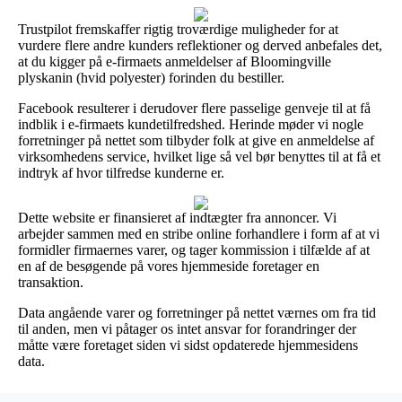
Trustpilot fremskaffer rigtig troværdige muligheder for at
vurdere flere andre kunders reflektioner og derved anbefales det,
at du kigger på e-firmaets anmeldelser af Bloomingville
plyskanin (hvid polyester) forinden du bestiller.
Facebook resulterer i derudover flere passelige genveje til at få
indblik i e-firmaets kundetilfredshed. Herinde møder vi nogle
forretninger på nettet som tilbyder folk at give en anmeldelse af
virksomhedens service, hvilket lige så vel bør benyttes til at få et
indtryk af hvor tilfredse kunderne er.
Dette website er finansieret af indtægter fra annoncer. Vi
arbejder sammen med en stribe online forhandlere i form af at vi
formidler firmaernes varer, og tager kommission i tilfælde af at
en af de besøgende på vores hjemmeside foretager en
transaktion.
Data angående varer og forretninger på nettet værnes om fra tid
til anden, men vi påtager os intet ansvar for forandringer der
måtte være foretaget siden vi sidst opdaterede hjemmesidens
data.