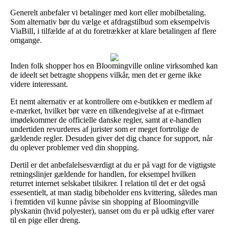
Generelt anbefaler vi betalinger med kort eller mobilbetaling.
Som alternativ bør du vælge et afdragstilbud som eksempelvis
ViaBill, i tilfælde af at du foretrækker at klare betalingen af flere
omgange.
Inden folk shopper hos en Bloomingville online virksomhed kan
de ideelt set betragte shoppens vilkår, men det er gerne ikke
videre interessant.
Et nemt alternativ er at kontrollere om e-butikken er medlem af
e-mærket, hvilket bør være en tilkendegivelse af at e-firmaet
imødekommer de officielle danske regler, samt at e-handlen
undertiden revurderes af jurister som er meget fortrolige de
gældende regler. Desuden giver det dig chance for support, når
du oplever problemer ved din shopping.
Dertil er det anbefalelsesværdigt at du er på vagt for de vigtigste
retningslinjer gældende for handlen, for eksempel hvilken
returret internet selskabet tilsikrer. I relation til det er det også
essesentielt, at man stadig bibeholder ens kvittering, således man
i fremtiden vil kunne påvise sin shopping af Bloomingville
plyskanin (hvid polyester), uanset om du er på udkig efter varer
til en pige eller dreng.