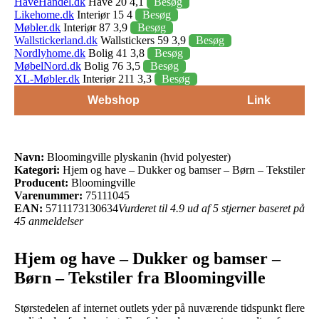
HaveHandel.dk
Have 20 4,1
Besøg
Likehome.dk
Interiør 15 4
Besøg
Møbler.dk
Interiør 87 3,9
Besøg
Wallstickerland.dk
Wallstickers 59 3,9
Besøg
Nordlyhome.dk
Bolig 41 3,8
Besøg
MøbelNord.dk
Bolig 76 3,5
Besøg
XL-Møbler.dk
Interiør 211 3,3
Besøg
Webshop
Link
Navn:
Bloomingville plyskanin (hvid polyester)
Kategori:
Hjem og have – Dukker og bamser – Børn – Tekstiler
Producent:
Bloomingville
Varenummer:
75111045
EAN:
5711173130634
Vurderet til 4.9 ud af 5 stjerner baseret på
45 anmeldelser
Hjem og have – Dukker og bamser –
Børn – Tekstiler fra Bloomingville
Størstedelen af internet outlets yder på nuværende tidspunkt flere