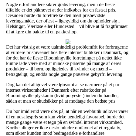
Nogle e-forhandlere sikrer gratis levering, men i de fleste
tilfælde er det påkrævet at der indkøbes for en fastsat pris.
Desuden burde du foretrække den mest prisbevidste
leveringsmåde, der oftest – ligegyldigt om du opholder sig i
Helsingør, Værløse eller Hundested – vil blive at få fragtfirmaet
til at køre din pakke til en pakkeshop.
Det har vist sig at være ualmindeligt problemfrit for forbrugerne
at vurdere prisniveauet hos flere internet butikker i Danmark, og
for det har de fleste Bloomingville forretninger på nettet ikke
kunne lade være med at mindske priserne på mange af deres
produkter – til børn, og ligeledes til kvinder og mænd –
betragteligt, og endda nogle gange præstere gebyrfri levering.
Dog kan det alligevel være lønsomt at se nærmere på et par
internet virksomheder i Danmark efter rabatkoder på
Bloomingville plyskanin (hvid polyester) inden du handler,
sådan at man er skudsikker på at modtage den bedste pris.
Du bør imidlertid være obs på, at når en webbutik udlover varer
til en udsalgspris som kan virke uendeligt favorabel, burde det
mange gange være et tegn på en svindel internet virksomhed.
Kortbetalinger er ikke desto mindre omfavnet af et regulativ,
som sikrer kunden imod bedrageriske e-forhandlere.