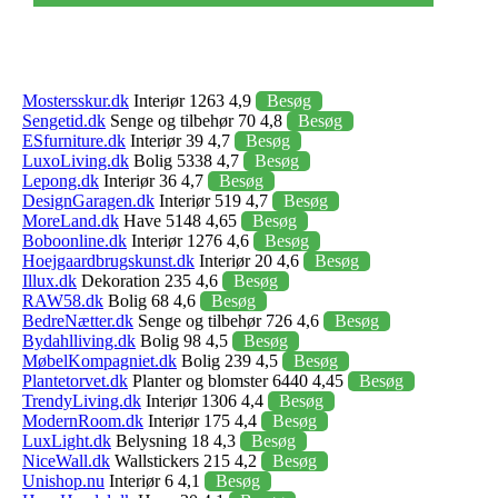
Mostersskur.dk
Interiør 1263 4,9
Besøg
Sengetid.dk
Senge og tilbehør 70 4,8
Besøg
ESfurniture.dk
Interiør 39 4,7
Besøg
LuxoLiving.dk
Bolig 5338 4,7
Besøg
Lepong.dk
Interiør 36 4,7
Besøg
DesignGaragen.dk
Interiør 519 4,7
Besøg
MoreLand.dk
Have 5148 4,65
Besøg
Boboonline.dk
Interiør 1276 4,6
Besøg
Hoejgaardbrugskunst.dk
Interiør 20 4,6
Besøg
Illux.dk
Dekoration 235 4,6
Besøg
RAW58.dk
Bolig 68 4,6
Besøg
BedreNætter.dk
Senge og tilbehør 726 4,6
Besøg
Bydahlliving.dk
Bolig 98 4,5
Besøg
MøbelKompagniet.dk
Bolig 239 4,5
Besøg
Plantetorvet.dk
Planter og blomster 6440 4,45
Besøg
TrendyLiving.dk
Interiør 1306 4,4
Besøg
ModernRoom.dk
Interiør 175 4,4
Besøg
LuxLight.dk
Belysning 18 4,3
Besøg
NiceWall.dk
Wallstickers 215 4,2
Besøg
Unishop.nu
Interiør 6 4,1
Besøg