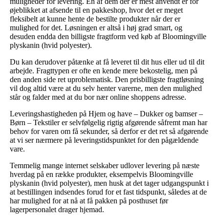
muligheder for levering. En af dem der er mest anvendt er for
øjeblikket at afsende til en pakkeshop, hvor det er meget
fleksibelt at kunne hente de bestilte produkter når der er
mulighed for det. Løsningen er altså i høj grad smart, og
desuden endda den billigste fragtform ved køb af Bloomingville
plyskanin (hvid polyester).
Du kan derudover påtænke at få leveret til dit hus eller ud til dit
arbejde. Fragttypen er ofte en kende mere bekostelig, men på
den anden side ret uproblematisk. Den prisbilligste fragtløsning
vil dog altid være at du selv henter varerne, men den mulighed
står og falder med at du bor nær online shoppens adresse.
Leveringshastigheden på Hjem og have – Dukker og bamser –
Børn – Tekstiler er selvfølgelig rigtig afgørende såfremt man har
behov for varen om få sekunder, så derfor er det ret så afgørende
at vi ser nærmere på leveringstidspunktet for den pågældende
vare.
Temmelig mange internet selskaber udlover levering på næste
hverdag på en række produkter, eksempelvis Bloomingville
plyskanin (hvid polyester), men husk at det tager udgangspunkt i
at bestillingen indsendes forud for et fast tidspunkt, således at de
har mulighed for at nå at få pakken på posthuset før
lagerpersonalet drager hjemad.