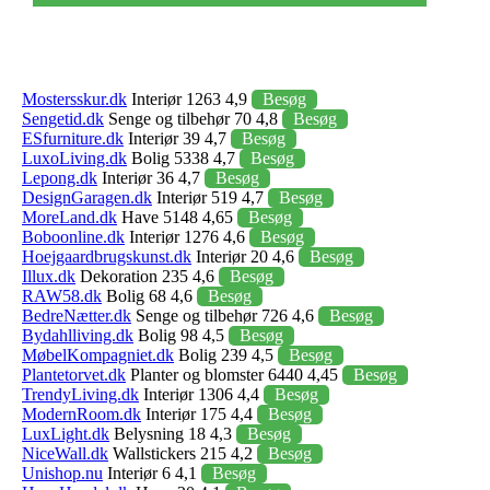
Mostersskur.dk
Interiør 1263 4,9
Besøg
Sengetid.dk
Senge og tilbehør 70 4,8
Besøg
ESfurniture.dk
Interiør 39 4,7
Besøg
LuxoLiving.dk
Bolig 5338 4,7
Besøg
Lepong.dk
Interiør 36 4,7
Besøg
DesignGaragen.dk
Interiør 519 4,7
Besøg
MoreLand.dk
Have 5148 4,65
Besøg
Boboonline.dk
Interiør 1276 4,6
Besøg
Hoejgaardbrugskunst.dk
Interiør 20 4,6
Besøg
Illux.dk
Dekoration 235 4,6
Besøg
RAW58.dk
Bolig 68 4,6
Besøg
BedreNætter.dk
Senge og tilbehør 726 4,6
Besøg
Bydahlliving.dk
Bolig 98 4,5
Besøg
MøbelKompagniet.dk
Bolig 239 4,5
Besøg
Plantetorvet.dk
Planter og blomster 6440 4,45
Besøg
TrendyLiving.dk
Interiør 1306 4,4
Besøg
ModernRoom.dk
Interiør 175 4,4
Besøg
LuxLight.dk
Belysning 18 4,3
Besøg
NiceWall.dk
Wallstickers 215 4,2
Besøg
Unishop.nu
Interiør 6 4,1
Besøg