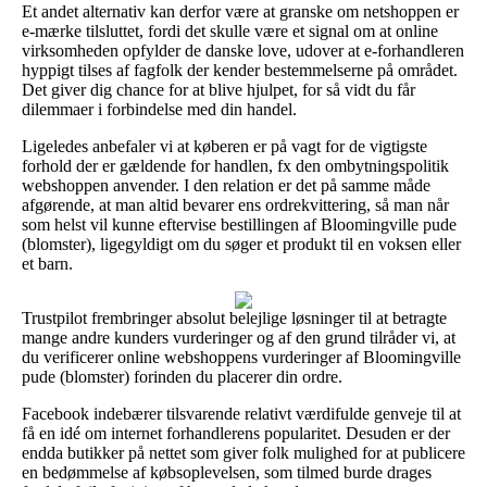
Et andet alternativ kan derfor være at granske om netshoppen er
e-mærke tilsluttet, fordi det skulle være et signal om at online
virksomheden opfylder de danske love, udover at e-forhandleren
hyppigt tilses af fagfolk der kender bestemmelserne på området.
Det giver dig chance for at blive hjulpet, for så vidt du får
dilemmaer i forbindelse med din handel.
Ligeledes anbefaler vi at køberen er på vagt for de vigtigste
forhold der er gældende for handlen, fx den ombytningspolitik
webshoppen anvender. I den relation er det på samme måde
afgørende, at man altid bevarer ens ordrekvittering, så man når
som helst vil kunne eftervise bestillingen af Bloomingville pude
(blomster), ligegyldigt om du søger et produkt til en voksen eller
et barn.
Trustpilot frembringer absolut belejlige løsninger til at betragte
mange andre kunders vurderinger og af den grund tilråder vi, at
du verificerer online webshoppens vurderinger af Bloomingville
pude (blomster) forinden du placerer din ordre.
Facebook indebærer tilsvarende relativt værdifulde genveje til at
få en idé om internet forhandlerens popularitet. Desuden er der
endda butikker på nettet som giver folk mulighed for at publicere
en bedømmelse af købsoplevelsen, som tilmed burde drages