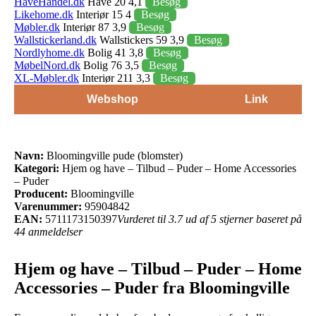
HaveHandel.dk
Have 20 4,1
Besøg
Likehome.dk
Interiør 15 4
Besøg
Møbler.dk
Interiør 87 3,9
Besøg
Wallstickerland.dk
Wallstickers 59 3,9
Besøg
Nordlyhome.dk
Bolig 41 3,8
Besøg
MøbelNord.dk
Bolig 76 3,5
Besøg
XL-Møbler.dk
Interiør 211 3,3
Besøg
Webshop
Link
Navn:
Bloomingville pude (blomster)
Kategori:
Hjem og have – Tilbud – Puder – Home Accessories
– Puder
Producent:
Bloomingville
Varenummer:
95904842
EAN:
5711173150397
Vurderet til 3.7 ud af 5 stjerner baseret på
44 anmeldelser
Hjem og have – Tilbud – Puder – Home
Accessories – Puder fra Bloomingville