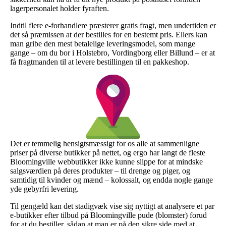
lagerpersonalet holder fyraften.
Indtil flere e-forhandlere præsterer gratis fragt, men undertiden er
det så præmissen at der bestilles for en bestemt pris. Ellers kan
man gribe den mest betalelige leveringsmodel, som mange
gange – om du bor i Holstebro, Vordingborg eller Billund – er at
få fragtmanden til at levere bestillingen til en pakkeshop.
Det er temmelig hensigtsmæssigt for os alle at sammenligne
priser på diverse butikker på nettet, og ergo har langt de fleste
Bloomingville webbutikker ikke kunne slippe for at mindske
salgsværdien på deres produkter – til drenge og piger, og
samtidig til kvinder og mænd – kolossalt, og endda nogle gange
yde gebyrfri levering.
Til gengæld kan det stadigvæk vise sig nyttigt at analysere et par
e-butikker efter tilbud på Bloomingville pude (blomster) forud
for at du bestiller, sådan at man er på den sikre side med at