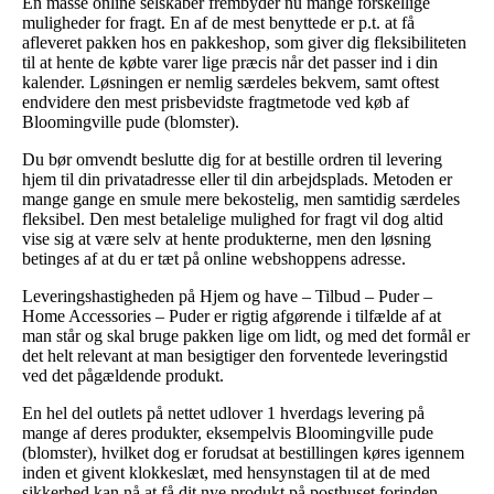
En masse online selskaber frembyder nu mange forskellige
muligheder for fragt. En af de mest benyttede er p.t. at få
afleveret pakken hos en pakkeshop, som giver dig fleksibiliteten
til at hente de købte varer lige præcis når det passer ind i din
kalender. Løsningen er nemlig særdeles bekvem, samt oftest
endvidere den mest prisbevidste fragtmetode ved køb af
Bloomingville pude (blomster).
Du bør omvendt beslutte dig for at bestille ordren til levering
hjem til din privatadresse eller til din arbejdsplads. Metoden er
mange gange en smule mere bekostelig, men samtidig særdeles
fleksibel. Den mest betalelige mulighed for fragt vil dog altid
vise sig at være selv at hente produkterne, men den løsning
betinges af at du er tæt på online webshoppens adresse.
Leveringshastigheden på Hjem og have – Tilbud – Puder –
Home Accessories – Puder er rigtig afgørende i tilfælde af at
man står og skal bruge pakken lige om lidt, og med det formål er
det helt relevant at man besigtiger den forventede leveringstid
ved det pågældende produkt.
En hel del outlets på nettet udlover 1 hverdags levering på
mange af deres produkter, eksempelvis Bloomingville pude
(blomster), hvilket dog er forudsat at bestillingen køres igennem
inden et givent klokkeslæt, med hensynstagen til at de med
sikkerhed kan nå at få dit nye produkt på posthuset forinden