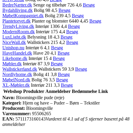
BedreNætter.dk
Senge og tilbehør 726 4,6
Besøg
Bydahlliving.dk
Bolig 98 4,5
Besøg
MøbelKompagniet.dk
Bolig 239 4,5
Besøg
Plantetorvet.dk
Planter og blomster 6440 4,45
Besøg
TrendyLiving.dk
Interiør 1306 4,4
Besøg
ModernRoom.dk
Interiør 175 4,4
Besøg
LuxLight.dk
Belysning 18 4,3
Besøg
NiceWall.dk
Wallstickers 215 4,2
Besøg
Unishop.nu
Interiør 6 4,1
Besøg
HaveHandel.dk
Have 20 4,1
Besøg
Likehome.dk
Interiør 15 4
Besøg
Møbler.dk
Interiør 87 3,9
Besøg
Wallstickerland.dk
Wallstickers 59 3,9
Besøg
Nordlyhome.dk
Bolig 41 3,8
Besøg
MøbelNord.dk
Bolig 76 3,5
Besøg
XL-Møbler.dk
Interiør 211 3,3
Besøg
Webshop
Produkter
Anmeldelser
Bedømmelse
Link
Navn:
Bloomingville pude (reje)
Kategori:
Hjem og have – Puder – Børn – Tekstiler
Producent:
Bloomingville
Varenummer:
95506265
EAN:
5711173160143
Vurderet til 4.1 ud af 5 stjerner baseret på 48
anmeldelser