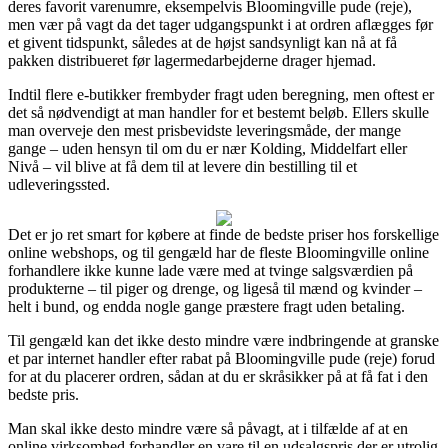
deres favorit varenumre, eksempelvis Bloomingville pude (reje),
men vær på vagt da det tager udgangspunkt i at ordren aflægges før
et givent tidspunkt, således at de højst sandsynligt kan nå at få
pakken distribueret før lagermedarbejderne drager hjemad.
Indtil flere e-butikker frembyder fragt uden beregning, men oftest er
det så nødvendigt at man handler for et bestemt beløb. Ellers skulle
man overveje den mest prisbevidste leveringsmåde, der mange
gange – uden hensyn til om du er nær Kolding, Middelfart eller
Nivå – vil blive at få dem til at levere din bestilling til et
udleveringssted.
Det er jo ret smart for købere at finde de bedste priser hos forskellige
online webshops, og til gengæld har de fleste Bloomingville online
forhandlere ikke kunne lade være med at tvinge salgsværdien på
produkterne – til piger og drenge, og ligeså til mænd og kvinder –
helt i bund, og endda nogle gange præstere fragt uden betaling.
Til gengæld kan det ikke desto mindre være indbringende at granske
et par internet handler efter rabat på Bloomingville pude (reje) forud
for at du placerer ordren, sådan at du er skråsikker på at få fat i den
bedste pris.
Man skal ikke desto mindre være så påvagt, at i tilfælde af at en
online virksomhed forhandler en vare til en udsalgspris der er utrolig