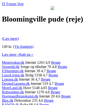
IT Forum Vest
Bloomingville pude (reje)
(Læs mere)
149 kr.
(Vis fragtpris)
Læs mere »
Køb nu »
Mostersskur.dk
Interiør 1263 4,9
Besøg
Sengetid.dk
Senge og tilbehør 70 4,8
Besøg
ESfurniture.dk
Interiør 39 4,7
Besøg
LuxoLiving.dk
Bolig 5338 4,7
Besøg
Lepong.dk
Interiør 36 4,7
Besøg
DesignGaragen.dk
Interiør 519 4,7
Besøg
MoreLand.dk
Have 5148 4,65
Besøg
Boboonline.dk
Interiør 1276 4,6
Besøg
Hoejgaardbrugskunst.dk
Interiør 20 4,6
Besøg
Illux.dk
Dekoration 235 4,6
Besøg
RAW58.dk
Bolig 68 4,6
Besøg