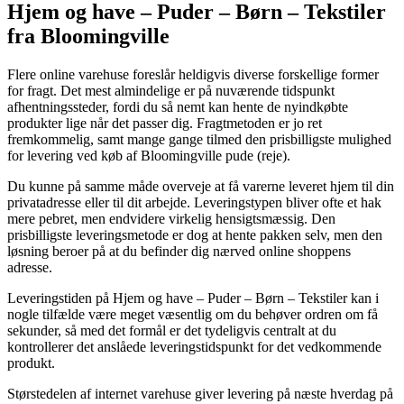
Hjem og have – Puder – Børn – Tekstiler
fra Bloomingville
Flere online varehuse foreslår heldigvis diverse forskellige former
for fragt. Det mest almindelige er på nuværende tidspunkt
afhentningssteder, fordi du så nemt kan hente de nyindkøbte
produkter lige når det passer dig. Fragtmetoden er jo ret
fremkommelig, samt mange gange tilmed den prisbilligste mulighed
for levering ved køb af Bloomingville pude (reje).
Du kunne på samme måde overveje at få varerne leveret hjem til din
privatadresse eller til dit arbejde. Leveringstypen bliver ofte et hak
mere pebret, men endvidere virkelig hensigtsmæssig. Den
prisbilligste leveringsmetode er dog at hente pakken selv, men den
løsning beroer på at du befinder dig nærved online shoppens
adresse.
Leveringstiden på Hjem og have – Puder – Børn – Tekstiler kan i
nogle tilfælde være meget væsentlig om du behøver ordren om få
sekunder, så med det formål er det tydeligvis centralt at du
kontrollerer det anslåede leveringstidspunkt for det vedkommende
produkt.
Størstedelen af internet varehuse giver levering på næste hverdag på