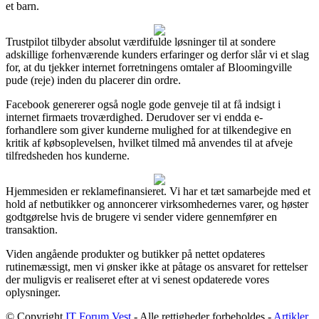
et barn.
Trustpilot tilbyder absolut værdifulde løsninger til at sondere
adskillige forhenværende kunders erfaringer og derfor slår vi et slag
for, at du tjekker internet forretningens omtaler af Bloomingville
pude (reje) inden du placerer din ordre.
Facebook genererer også nogle gode genveje til at få indsigt i
internet firmaets troværdighed. Derudover ser vi endda e-
forhandlere som giver kunderne mulighed for at tilkendegive en
kritik af købsoplevelsen, hvilket tilmed må anvendes til at afveje
tilfredsheden hos kunderne.
Hjemmesiden er reklamefinansieret. Vi har et tæt samarbejde med et
hold af netbutikker og annoncerer virksomhedernes varer, og høster
godtgørelse hvis de brugere vi sender videre gennemfører en
transaktion.
Viden angående produkter og butikker på nettet opdateres
rutinemæssigt, men vi ønsker ikke at påtage os ansvaret for rettelser
der muligvis er realiseret efter at vi senest opdaterede vores
oplysninger.
© Copyright
IT Forum Vest
- Alle rettigheder forbeholdes -
Artikler