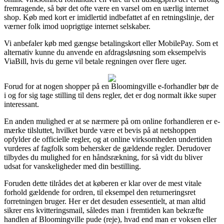
fremragende, så bør det ofte være en varsel om en uærlig internet
shop. Køb med kort er imidlertid indbefattet af en retningslinje, der
værner folk imod uoprigtige internet selskaber.
Vi anbefaler køb med gængse betalingskort eller MobilePay. Som et
alternativ kunne du anvende en afdragsløsning som eksempelvis
ViaBill, hvis du gerne vil betale regningen over flere uger.
Forud for at nogen shopper på en Bloomingville e-forhandler bør de
i og for sig tage stilling til dens regler, det er dog normalt ikke super
interessant.
En anden mulighed er at se nærmere på om online forhandleren er e-
mærke tilsluttet, hvilket burde være et bevis på at netshoppen
opfylder de officielle regler, og at online virksomheden undertiden
vurderes af fagfolk som behersker de gældende regler. Derudover
tilbydes du mulighed for en håndsrækning, for så vidt du bliver
udsat for vanskeligheder med din bestilling.
Foruden dette tilrådes det at køberen er klar over de mest vitale
forhold gældende for ordren, til eksempel den returneringsret
forretningen bruger. Her er det desuden essesentielt, at man altid
sikrer ens kvitteringsmail, således man i fremtiden kan bekræfte
handlen af Bloomingville pude (reje), hvad end man er voksen eller