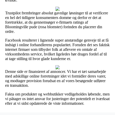
kvinde.
Trustpilot frembringer absolut gavnlige løsninger til at verificere
en hel del tidligere konsumenters domme og derfor er det at
foretrække, at du gennemsøger e-firmaets ratings af
Bloomingville pude (rosa blomster) forinden du placerer din
ordre.
Facebook resulterer i lignende super anstændige genveje til at få
indsigt i online forhandlerens popularitet. Foruden det ses faktisk
internet firmaer som tilbyder folk at aflevere en omtale af
virksomhedens service, hvilket ligeledes bør drages fordel af til
at tage stilling til hvor glade kunderne er.
Denne side er finansieret af annoncer. Vi har et tæt samarbejde
med adskillige online forretninger idet vi formidler deres varer,
og modtager provision forudsat en af vores besøgende udfører
en transaktion.
Fakta om produkter og webbutikker vedligeholdes løbende, men
vi påtager os intet ansvar for justeringer der potentielt er iværksat
efter at vi sidst opdaterede de viste informationer.