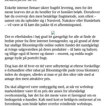
Enkelte internet firmaer sikrer fragtfri levering, men for det
meste kræves det at du bestiller for et fastslået beløb. Derudover
bør du overveje den mest betalelige fragtmetode, som oftest –
uanset om du opholder sig i Næstved, Nakskov eller Humlebæk
– vil være at få kørt din pakke til et afhentningssted.
Det er efterhånden i høj grad let gængeligt for alle at finde de
bedste priser fra flere internet foretagender, og på grund af dette
har utallige Bloomingville online outlets fundet det uundgåeligt
at tvinge salgsværdien på deres produkter – til børn og babyer,
og tillige også til herrer og damer – enormt, og endda nogle
gange byde på portofri fragt.
Dog kan det til hver en tid være udbytterigt at efterse forskellige
e-forhandlere efter rabat på Bloomingville pude (rosa blomster)
inden du shopper, således at man er på den sikre side med at
antage den mest attraktive pris.
Du skal alligevel være omhyggelig med, at når en webshop
markedsfører varer til en pris der anses for uforståeligt
overkommelig, bør det for det meste være et faresignal om en
bedragerisk e-handler. Køb med kort er heldigvis omfavnet af en
forordning, som bistår køber overfor svindlende webshops.