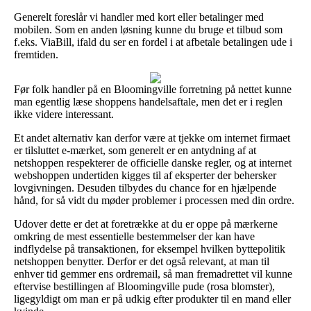
Generelt foreslår vi handler med kort eller betalinger med
mobilen. Som en anden løsning kunne du bruge et tilbud som
f.eks. ViaBill, ifald du ser en fordel i at afbetale betalingen ude i
fremtiden.
Før folk handler på en Bloomingville forretning på nettet kunne
man egentlig læse shoppens handelsaftale, men det er i reglen
ikke videre interessant.
Et andet alternativ kan derfor være at tjekke om internet firmaet
er tilsluttet e-mærket, som generelt er en antydning af at
netshoppen respekterer de officielle danske regler, og at internet
webshoppen undertiden kigges til af eksperter der behersker
lovgivningen. Desuden tilbydes du chance for en hjælpende
hånd, for så vidt du møder problemer i processen med din ordre.
Udover dette er det at foretrække at du er oppe på mærkerne
omkring de mest essentielle bestemmelser der kan have
indflydelse på transaktionen, for eksempel hvilken byttepolitik
netshoppen benytter. Derfor er det også relevant, at man til
enhver tid gemmer ens ordremail, så man fremadrettet vil kunne
eftervise bestillingen af Bloomingville pude (rosa blomster),
ligegyldigt om man er på udkig efter produkter til en mand eller