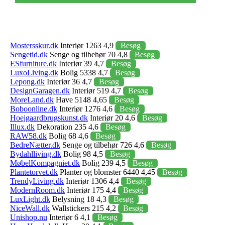
Mostersskur.dk
Interiør 1263 4,9
Besøg
Sengetid.dk
Senge og tilbehør 70 4,8
Besøg
ESfurniture.dk
Interiør 39 4,7
Besøg
LuxoLiving.dk
Bolig 5338 4,7
Besøg
Lepong.dk
Interiør 36 4,7
Besøg
DesignGaragen.dk
Interiør 519 4,7
Besøg
MoreLand.dk
Have 5148 4,65
Besøg
Boboonline.dk
Interiør 1276 4,6
Besøg
Hoejgaardbrugskunst.dk
Interiør 20 4,6
Besøg
Illux.dk
Dekoration 235 4,6
Besøg
RAW58.dk
Bolig 68 4,6
Besøg
BedreNætter.dk
Senge og tilbehør 726 4,6
Besøg
Bydahlliving.dk
Bolig 98 4,5
Besøg
MøbelKompagniet.dk
Bolig 239 4,5
Besøg
Plantetorvet.dk
Planter og blomster 6440 4,45
Besøg
TrendyLiving.dk
Interiør 1306 4,4
Besøg
ModernRoom.dk
Interiør 175 4,4
Besøg
LuxLight.dk
Belysning 18 4,3
Besøg
NiceWall.dk
Wallstickers 215 4,2
Besøg
Unishop.nu
Interiør 6 4,1
Besøg