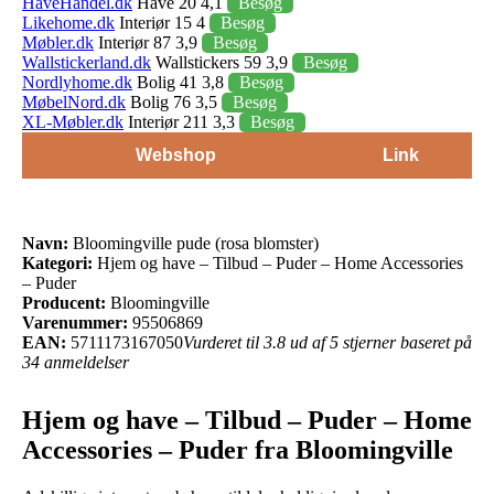
HaveHandel.dk
Have 20 4,1
Besøg
Likehome.dk
Interiør 15 4
Besøg
Møbler.dk
Interiør 87 3,9
Besøg
Wallstickerland.dk
Wallstickers 59 3,9
Besøg
Nordlyhome.dk
Bolig 41 3,8
Besøg
MøbelNord.dk
Bolig 76 3,5
Besøg
XL-Møbler.dk
Interiør 211 3,3
Besøg
Webshop
Link
Navn:
Bloomingville pude (rosa blomster)
Kategori:
Hjem og have – Tilbud – Puder – Home Accessories
– Puder
Producent:
Bloomingville
Varenummer:
95506869
EAN:
5711173167050
Vurderet til 3.8 ud af 5 stjerner baseret på
34 anmeldelser
Hjem og have – Tilbud – Puder – Home
Accessories – Puder fra Bloomingville