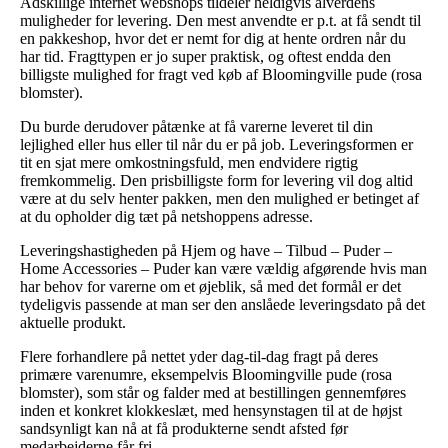
Adskillige internet webshops tildeler heldigvis alverdens
muligheder for levering. Den mest anvendte er p.t. at få sendt til
en pakkeshop, hvor det er nemt for dig at hente ordren når du
har tid. Fragttypen er jo super praktisk, og oftest endda den
billigste mulighed for fragt ved køb af Bloomingville pude (rosa
blomster).
Du burde derudover påtænke at få varerne leveret til din
lejlighed eller hus eller til når du er på job. Leveringsformen er
tit en sjat mere omkostningsfuld, men endvidere rigtig
fremkommelig. Den prisbilligste form for levering vil dog altid
være at du selv henter pakken, men den mulighed er betinget af
at du opholder dig tæt på netshoppens adresse.
Leveringshastigheden på Hjem og have – Tilbud – Puder –
Home Accessories – Puder kan være vældig afgørende hvis man
har behov for varerne om et øjeblik, så med det formål er det
tydeligvis passende at man ser den anslåede leveringsdato på det
aktuelle produkt.
Flere forhandlere på nettet yder dag-til-dag fragt på deres
primære varenumre, eksempelvis Bloomingville pude (rosa
blomster), som står og falder med at bestillingen gennemføres
inden et konkret klokkeslæt, med hensynstagen til at de højst
sandsynligt kan nå at få produkterne sendt afsted før
medarbejderne får fri.