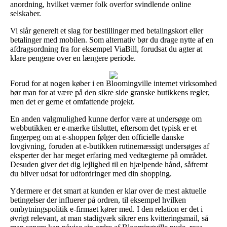
anordning, hvilket værner folk overfor svindlende online
selskaber.
Vi slår generelt et slag for bestillinger med betalingskort eller
betalinger med mobilen. Som alternativ bør du drage nytte af en
afdragsordning fra for eksempel ViaBill, forudsat du agter at
klare pengene over en længere periode.
Forud for at nogen køber i en Bloomingville internet virksomhed
bør man for at være på den sikre side granske butikkens regler,
men det er gerne et omfattende projekt.
En anden valgmulighed kunne derfor være at undersøge om
webbutikken er e-mærke tilsluttet, eftersom det typisk er et
fingerpeg om at e-shoppen følger den officielle danske
lovgivning, foruden at e-butikken rutinemæssigt undersøges af
eksperter der har meget erfaring med vedtægterne på området.
Desuden giver det dig lejlighed til en hjælpende hånd, såfremt
du bliver udsat for udfordringer med din shopping.
Ydermere er det smart at kunden er klar over de mest aktuelle
betingelser der influerer på ordren, til eksempel hvilken
ombytningspolitik e-firmaet kører med. I den relation er det i
øvrigt relevant, at man stadigvæk sikrer ens kvitteringsmail, så