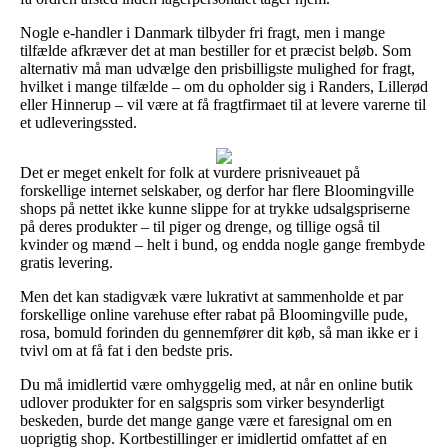
Nogle e-handler i Danmark tilbyder fri fragt, men i mange
tilfælde afkræver det at man bestiller for et præcist beløb. Som
alternativ må man udvælge den prisbilligste mulighed for fragt,
hvilket i mange tilfælde – om du opholder sig i Randers, Lillerød
eller Hinnerup – vil være at få fragtfirmaet til at levere varerne til
et udleveringssted.
Det er meget enkelt for folk at vurdere prisniveauet på
forskellige internet selskaber, og derfor har flere Bloomingville
shops på nettet ikke kunne slippe for at trykke udsalgspriserne
på deres produkter – til piger og drenge, og tillige også til
kvinder og mænd – helt i bund, og endda nogle gange frembyde
gratis levering.
Men det kan stadigvæk være lukrativt at sammenholde et par
forskellige online varehuse efter rabat på Bloomingville pude,
rosa, bomuld forinden du gennemfører dit køb, så man ikke er i
tvivl om at få fat i den bedste pris.
Du må imidlertid være omhyggelig med, at når en online butik
udlover produkter for en salgspris som virker besynderligt
beskeden, burde det mange gange være et faresignal om en
uoprigtig shop. Kortbestillinger er imidlertid omfattet af en