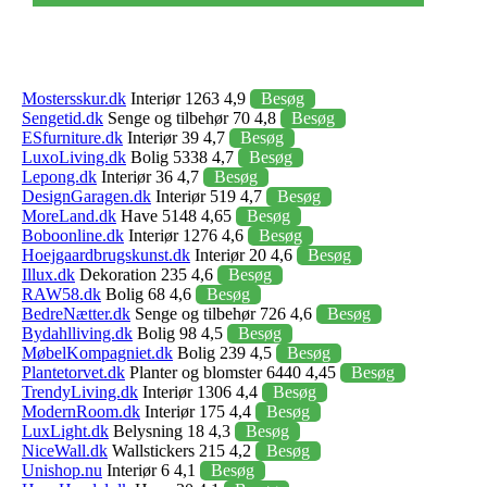
Mostersskur.dk
Interiør 1263 4,9
Besøg
Sengetid.dk
Senge og tilbehør 70 4,8
Besøg
ESfurniture.dk
Interiør 39 4,7
Besøg
LuxoLiving.dk
Bolig 5338 4,7
Besøg
Lepong.dk
Interiør 36 4,7
Besøg
DesignGaragen.dk
Interiør 519 4,7
Besøg
MoreLand.dk
Have 5148 4,65
Besøg
Boboonline.dk
Interiør 1276 4,6
Besøg
Hoejgaardbrugskunst.dk
Interiør 20 4,6
Besøg
Illux.dk
Dekoration 235 4,6
Besøg
RAW58.dk
Bolig 68 4,6
Besøg
BedreNætter.dk
Senge og tilbehør 726 4,6
Besøg
Bydahlliving.dk
Bolig 98 4,5
Besøg
MøbelKompagniet.dk
Bolig 239 4,5
Besøg
Plantetorvet.dk
Planter og blomster 6440 4,45
Besøg
TrendyLiving.dk
Interiør 1306 4,4
Besøg
ModernRoom.dk
Interiør 175 4,4
Besøg
LuxLight.dk
Belysning 18 4,3
Besøg
NiceWall.dk
Wallstickers 215 4,2
Besøg
Unishop.nu
Interiør 6 4,1
Besøg