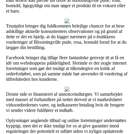
man senere kan påvise sin ordre af Bloomingville pude, rosa,
bomuld, ligegyldigt om man søger et produkt til en voksen eller
et barn.
Trustpilot bringer dig fuldkommen belejlige chancer for at bese
adskillige aktuelle konsumenters observationer og på grund af
dette er det en hjælp, at du kigger nærmere på e-butikkens
vurderinger af Bloomingville pude, rosa, bomuld forud for at du
lægger din bestilling.
Facebook bringer dig tillige flere fantastiske genveje til at få en
idé om webshoppens pålidelighed. Herinde er der nogle internet
forretninger som gør det muligt at tilkendegive en kritik af
ordreforløbet, som på samme måde bør anvendes til vurdering af
tilfredsheden hos kunderne.
Denne side er finansieret af annonceindtægter. Vi samarbejder
med masser af forhandlere på nettet derved at vi markedsfører
virksomhedernes varer, og indkasserer betaling hvis de brugere
vi sender videre fuldfører et indkøb.
Oplysninger angående tilbud og online forretninger understøttes
hyppigt, men det er ikke muligt for os at give garantier imod
reguleringer der potentielt er udført siden vi nyligst opdaterede