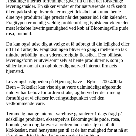
Adskillige internet forretninger giver nu en hel del forskellige
leveringsmåder. En sikker vinder er for nærværende at få sendt
til en pakkeshop, hvor det er meget fleksibelt at kunne hente
dine nye produkter lige præcis når det passer ind i din kalender.
Fragttypen er nemlig vældig problemfri, og typisk endvidere den
mest letkøbte leveringsmulighed ved køb af Bloomingville pude,
rosa, bomuld.
Du kan også udse dig at vælge at få udbragt til din lejlighed eller
ud til dit arbejde. Fragtløsningen bliver en gang i mellem en tak
mindre prisbillig, men ydermere rigtig fleksibel. Den billigste
leveringsform er utvivlsomt selv at hente produkterne, som jo
stiller krav om at du opholder dig nærved internet firmaets
hjemsted.
Leveringshastigheden på Hjem og have – Børn – 200-400 kr. –
Børn – Tekstiler kan vise sig at være ualmindeligt afgørende
ifald vi har behov for ordren straks, og herved er det rimelig
fornuftigt at vi efterser leveringstidspunktet ved den
vedkommende vare.
Temmelig mange internet varehuse garanterer 1 dags fragt på
adskillige produkter, eksempelvis Bloomingville pude, rosa,
bomuld, som dog kræver at ordren indsendes før et aftalt
klokkeslæt, med hensynstagen til at de har mulighed for at nå at
få ordren afsted inden lagerpersonalet tager hjem.