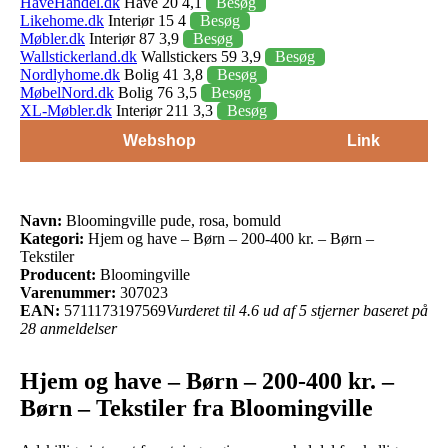
HaveHandel.dk
Have 20 4,1
Besøg
Likehome.dk
Interiør 15 4
Besøg
Møbler.dk
Interiør 87 3,9
Besøg
Wallstickerland.dk
Wallstickers 59 3,9
Besøg
Nordlyhome.dk
Bolig 41 3,8
Besøg
MøbelNord.dk
Bolig 76 3,5
Besøg
XL-Møbler.dk
Interiør 211 3,3
Besøg
Webshop
Link
Navn:
Bloomingville pude, rosa, bomuld
Kategori:
Hjem og have – Børn – 200-400 kr. – Børn –
Tekstiler
Producent:
Bloomingville
Varenummer:
307023
EAN:
5711173197569
Vurderet til 4.6 ud af 5 stjerner baseret på
28 anmeldelser
Hjem og have – Børn – 200-400 kr. –
Børn – Tekstiler fra Bloomingville