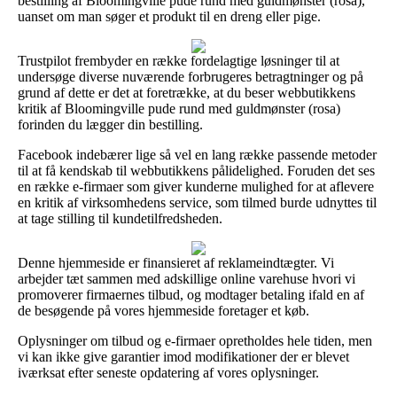
bestilling af Bloomingville pude rund med guldmønster (rosa),
uanset om man søger et produkt til en dreng eller pige.
Trustpilot frembyder en række fordelagtige løsninger til at
undersøge diverse nuværende forbrugeres betragtninger og på
grund af dette er det at foretrække, at du beser webbutikkens
kritik af Bloomingville pude rund med guldmønster (rosa)
forinden du lægger din bestilling.
Facebook indebærer lige så vel en lang række passende metoder
til at få kendskab til webbutikkens pålidelighed. Foruden det ses
en række e-firmaer som giver kunderne mulighed for at aflevere
en kritik af virksomhedens service, som tilmed burde udnyttes til
at tage stilling til kundetilfredsheden.
Denne hjemmeside er finansieret af reklameindtægter. Vi
arbejder tæt sammen med adskillige online varehuse hvori vi
promoverer firmaernes tilbud, og modtager betaling ifald en af
de besøgende på vores hjemmeside foretager et køb.
Oplysninger om tilbud og e-firmaer opretholdes hele tiden, men
vi kan ikke give garantier imod modifikationer der er blevet
iværksat efter seneste opdatering af vores oplysninger.