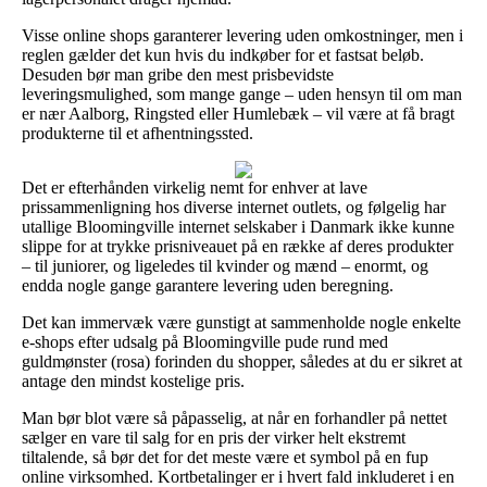
Visse online shops garanterer levering uden omkostninger, men i
reglen gælder det kun hvis du indkøber for et fastsat beløb.
Desuden bør man gribe den mest prisbevidste
leveringsmulighed, som mange gange – uden hensyn til om man
er nær Aalborg, Ringsted eller Humlebæk – vil være at få bragt
produkterne til et afhentningssted.
Det er efterhånden virkelig nemt for enhver at lave
prissammenligning hos diverse internet outlets, og følgelig har
utallige Bloomingville internet selskaber i Danmark ikke kunne
slippe for at trykke prisniveauet på en række af deres produkter
– til juniorer, og ligeledes til kvinder og mænd – enormt, og
endda nogle gange garantere levering uden beregning.
Det kan immervæk være gunstigt at sammenholde nogle enkelte
e-shops efter udsalg på Bloomingville pude rund med
guldmønster (rosa) forinden du shopper, således at du er sikret at
antage den mindst kostelige pris.
Man bør blot være så påpasselig, at når en forhandler på nettet
sælger en vare til salg for en pris der virker helt ekstremt
tiltalende, så bør det for det meste være et symbol på en fup
online virksomhed. Kortbetalinger er i hvert fald inkluderet i en