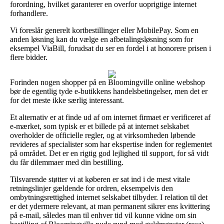
forordning, hvilket garanterer en overfor uoprigtige internet
forhandlere.
Vi foreslår generelt kortbestillinger eller MobilePay. Som en
anden løsning kan du vælge en afbetalingsløsning som for
eksempel ViaBill, forudsat du ser en fordel i at honorere prisen i
flere bidder.
Forinden nogen shopper på en Bloomingville online webshop
bør de egentlig tyde e-butikkens handelsbetingelser, men det er
for det meste ikke særlig interessant.
Et alternativ er at finde ud af om internet firmaet er verificeret af
e-mærket, som typisk er et billede på at internet selskabet
overholder de officielle regler, og at virksomheden løbende
revideres af specialister som har ekspertise inden for reglementet
på området. Det er en rigtig god lejlighed til support, for så vidt
du får dilemmaer med din bestilling.
Tilsvarende støtter vi at køberen er sat ind i de mest vitale
retningslinjer gældende for ordren, eksempelvis den
ombytningsrettighed internet selskabet tilbyder. I relation til det
er det ydermere relevant, at man permanent sikrer ens kvittering
på e-mail, således man til enhver tid vil kunne vidne om sin