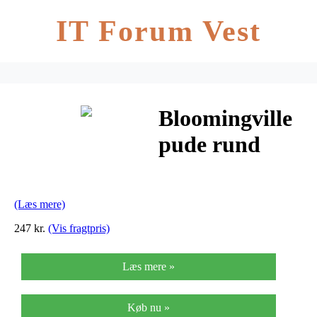
IT Forum Vest
Bloomingville
pude rund
med
guldmønster
(Læs mere)
(rosa)
247 kr.
(Vis fragtpris)
Læs mere »
Køb nu »