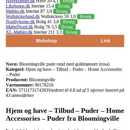
HaveHandel.dk
Have 20 4,1
Besøg
Likehome.dk
Interiør 15 4
Besøg
Møbler.dk
Interiør 87 3,9
Besøg
Wallstickerland.dk
Wallstickers 59 3,9
Besøg
Nordlyhome.dk
Bolig 41 3,8
Besøg
MøbelNord.dk
Bolig 76 3,5
Besøg
XL-Møbler.dk
Interiør 211 3,3
Besøg
Webshop
Link
Navn:
Bloomingville pude rund med guldmønster (rosa)
Kategori:
Hjem og have – Tilbud – Puder – Home Accessories
– Puder
Producent:
Bloomingville
Varenummer:
90178216
EAN:
5711173174393
Vurderet til 4.8 ud af 5 stjerner baseret på
43 anmeldelser
Hjem og have – Tilbud – Puder – Home
Accessories – Puder fra Bloomingville