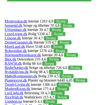
Mostersskur.dk
Interiør 1263 4,9
Besøg
Sengetid.dk
Senge og tilbehør 70 4,8
Besøg
ESfurniture.dk
Interiør 39 4,7
Besøg
LuxoLiving.dk
Bolig 5338 4,7
Besøg
Lepong.dk
Interiør 36 4,7
Besøg
DesignGaragen.dk
Interiør 519 4,7
Besøg
MoreLand.dk
Have 5148 4,65
Besøg
Boboonline.dk
Interiør 1276 4,6
Besøg
Hoejgaardbrugskunst.dk
Interiør 20 4,6
Besøg
Illux.dk
Dekoration 235 4,6
Besøg
RAW58.dk
Bolig 68 4,6
Besøg
BedreNætter.dk
Senge og tilbehør 726 4,6
Besøg
Bydahlliving.dk
Bolig 98 4,5
Besøg
MøbelKompagniet.dk
Bolig 239 4,5
Besøg
Plantetorvet.dk
Planter og blomster 6440 4,45
Besøg
TrendyLiving.dk
Interiør 1306 4,4
Besøg
ModernRoom.dk
Interiør 175 4,4
Besøg
LuxLight.dk
Belysning 18 4,3
Besøg
NiceWall.dk
Wallstickers 215 4,2
Besøg
Unishop.nu
Interiør 6 4,1
Besøg