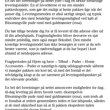
En hel del forretninger på nettet yder i dag en række forskellige
leveringsmåder. En af favoritterne er nu om stunder
pakkeshoppen, som gør det muligt at hente pakken lige når det
passer dig. Leveringsmetoden er altså særligt simpel, og typisk
endvidere den mest betalelige leveringsmulighed ved køb af
Bloomingville pude rund med guldmønster (rosa).
Du bør tillige beslutte dig for at få leveret til din adresse eller ud
til din arbejdsplads. Fragtmuligheden bliver desværre en sjat
mindre prisbillig, men også meget fleksibel. Den mindst
kostelige leveringsmodel kan ikke benægtes at være at du selv
henter varerne, som jo nødvendiggør at du har bopæl i kort
afstand af netshoppens adresse.
Fragtperioden på Hjem og have – Tilbud – Puder – Home
Accessories – Puder er naturligvis rigtig udslagsgivende såfremt
vi mangler pakken om kort tid, så med det formål er det
selvfølgelig klogt at du ser nærmere på leveringstidspunktet på
det relevante produkt.
En hel del forretninger på nettet annoncerer muligheden for dag-
til-dag levering på deres favorit varer, eksempelvis
Bloomingville pude rund med guldmønster (rosa), som trods alt
er forudsat at ordren gennemføres inden et fast tidspunkt, således
at de med sikkerhed kan nå at få pakken ekspederet inden
lagerpersonalet drager hjemad.