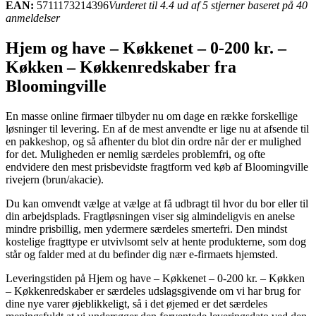
EAN:
5711173214396
Vurderet til 4.4 ud af 5 stjerner baseret på 40
anmeldelser
Hjem og have – Køkkenet – 0-200 kr. –
Køkken – Køkkenredskaber fra
Bloomingville
En masse online firmaer tilbyder nu om dage en række forskellige
løsninger til levering. En af de mest anvendte er lige nu at afsende til
en pakkeshop, og så afhenter du blot din ordre når der er mulighed
for det. Muligheden er nemlig særdeles problemfri, og ofte
endvidere den mest prisbevidste fragtform ved køb af Bloomingville
rivejern (brun/akacie).
Du kan omvendt vælge at vælge at få udbragt til hvor du bor eller til
din arbejdsplads. Fragtløsningen viser sig almindeligvis en anelse
mindre prisbillig, men ydermere særdeles smertefri. Den mindst
kostelige fragttype er utvivlsomt selv at hente produkterne, som dog
står og falder med at du befinder dig nær e-firmaets hjemsted.
Leveringstiden på Hjem og have – Køkkenet – 0-200 kr. – Køkken
– Køkkenredskaber er særdeles udslagsgivende om vi har brug for
dine nye varer øjeblikkeligt, så i det øjemed er det særdeles