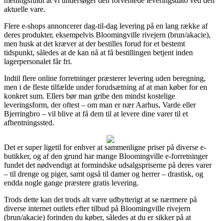
meningsfuldt at vi undersøger den forventede leveringsdato ved den
aktuelle vare.
Flere e-shops annoncerer dag-til-dag levering på en lang række af
deres produkter, eksempelvis Bloomingville rivejern (brun/akacie),
men husk at det kræver at der bestilles forud for et bestemt
tidspunkt, således at de kan nå at få bestillingen betjent inden
lagerpersonalet får fri.
Indtil flere online forretninger præsterer levering uden beregning,
men i de fleste tilfælde under forudsætning af at man køber for en
konkret sum. Ellers bør man gribe den mindst kostelige
leveringsform, der oftest – om man er nær Aarhus, Varde eller
Bjerringbro – vil blive at få dem til at levere dine varer til et
afhentningssted.
Det er super ligetil for enhver at sammenligne priser på diverse e-
butikker, og af den grund har mange Bloomingville e-forretninger
fundet det nødvendigt at formindske udsalgspriserne på deres varer
– til drenge og piger, samt også til damer og herrer – drastisk, og
endda nogle gange præstere gratis levering.
Trods dette kan det trods alt være udbytterigt at se nærmere på
diverse internet outlets efter tilbud på Bloomingville rivejern
(brun/akacie) forinden du køber, således at du er sikker på at