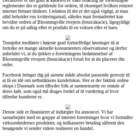
Derudover er det godt at køberen er vaks omkring de væsentligste
reglementer der er gældende for ordren, til eksempel hvilken returret
internet firmaet tilsikrer. I relation til det er det også vigtigt, at man
altid beholder ens kvitteringsmail, således man fremadrettet kan
bevidne ordren af Bloomingville rivejern (brun/akacie), ligegyldigt
om du er på udkig efter et produkt til en voksen eller et barn.
Trustpilot medfører i højeste grad fortræffelige løsninger til at
fortolke ret mange aktuelle konsumenters observationer og derfor
anbefaler vi, at du tjekker e-forretningens bedømmelser af
Bloomingville rivejern (brun/akacie) forud for at du placerer din
ordre.
Facebook bringer dig på samme måde absolut passende genveje til
at få en idé om netbutikkens kundefokus. Her er der faktisk online
shops i Danmark som tilbyder folk at sammensætte en omtale af
deres køb, som også må drages fordel af til vurdering af hvor
tilfredse kunderne er.
Denne side er finansieret af indtægter fra annoncer. Vi har
samarbejder med en gruppe af internet forretninger hvor vi formidler
virksomhedernes produkter, og indkasserer betaling såfremt den
besøgende vi sender videre realiserer en handel.