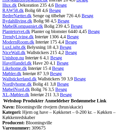
Illux.dk
Dekoration 235 4,6
Besøg
RAW58.dk
Bolig 68 4,6
Besøg
BedreNætter.dk
Senge og tilbehør 726 4,6
Besøg
Bydahlliving.dk
Bolig 98 4,5
Besøg
MøbelKompagniet.dk
Bolig 239 4,5
Besøg
Plantetorvet.dk
Planter og blomster 6440 4,45
Besøg
TrendyLiving.dk
Interiør 1306 4,4
Besøg
ModernRoom.dk
Interiør 175 4,4
Besøg
LuxLight.dk
Belysning 18 4,3
Besøg
NiceWall.dk
Wallstickers 215 4,2
Besøg
Unishop.nu
Interiør 6 4,1
Besøg
HaveHandel.dk
Have 20 4,1
Besøg
Likehome.dk
Interiør 15 4
Besøg
Møbler.dk
Interiør 87 3,9
Besøg
Wallstickerland.dk
Wallstickers 59 3,9
Besøg
Nordlyhome.dk
Bolig 41 3,8
Besøg
MøbelNord.dk
Bolig 76 3,5
Besøg
XL-Møbler.dk
Interiør 211 3,3
Besøg
Webshop
Produkter
Anmeldelser
Bedømmelse
Link
Navn:
Bloomingville rivejern (brun/akacie)
Kategori:
Hjem og have – Køkkenet – 0-200 kr. – Køkken –
Køkkenredskaber
Producent:
Bloomingville
Varenummer:
309675