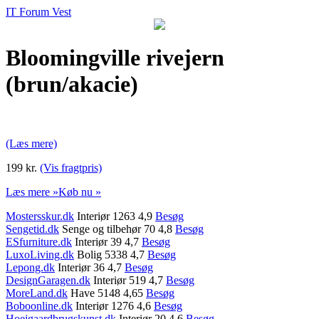
IT Forum Vest
Bloomingville rivejern
(brun/akacie)
(Læs mere)
199 kr.
(Vis fragtpris)
Læs mere »
Køb nu »
Mostersskur.dk
Interiør 1263 4,9
Besøg
Sengetid.dk
Senge og tilbehør 70 4,8
Besøg
ESfurniture.dk
Interiør 39 4,7
Besøg
LuxoLiving.dk
Bolig 5338 4,7
Besøg
Lepong.dk
Interiør 36 4,7
Besøg
DesignGaragen.dk
Interiør 519 4,7
Besøg
MoreLand.dk
Have 5148 4,65
Besøg
Boboonline.dk
Interiør 1276 4,6
Besøg
Hoejgaardbrugskunst.dk
Interiør 20 4,6
Besøg