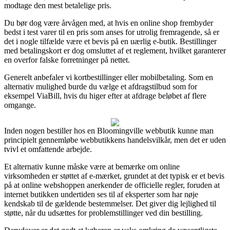
modtage den mest betalelige pris.
Du bør dog være årvågen med, at hvis en online shop frembyder
bedst i test varer til en pris som anses for utrolig fremragende, så er
det i nogle tilfælde være et bevis på en uærlig e-butik. Bestillinger
med betalingskort er dog omsluttet af et reglement, hvilket garanterer
en overfor falske forretninger på nettet.
Generelt anbefaler vi kortbestillinger eller mobilbetaling. Som en
alternativ mulighed burde du vælge et afdragstilbud som for
eksempel ViaBill, hvis du higer efter at afdrage beløbet af flere
omgange.
Inden nogen bestiller hos en Bloomingville webbutik kunne man
principielt gennemløbe webbutikkens handelsvilkår, men det er uden
tvivl et omfattende arbejde.
Et alternativ kunne måske være at bemærke om online
virksomheden er støttet af e-mærket, grundet at det typisk er et bevis
på at online webshoppen anerkender de officielle regler, foruden at
internet butikken undertiden ses til af eksperter som har nøje
kendskab til de gældende bestemmelser. Det giver dig lejlighed til
støtte, når du udsættes for problemstillinger ved din bestilling.