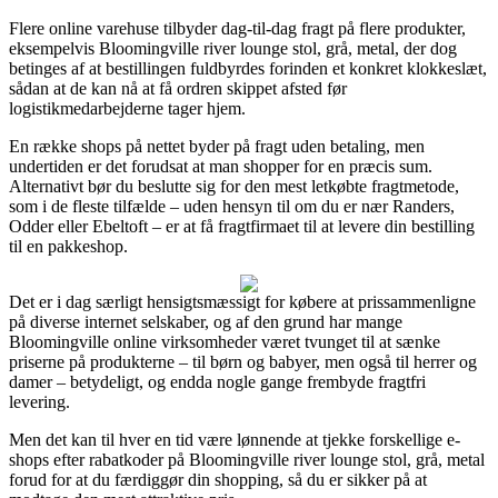
Flere online varehuse tilbyder dag-til-dag fragt på flere produkter,
eksempelvis Bloomingville river lounge stol, grå, metal, der dog
betinges af at bestillingen fuldbyrdes forinden et konkret klokkeslæt,
sådan at de kan nå at få ordren skippet afsted før
logistikmedarbejderne tager hjem.
En række shops på nettet byder på fragt uden betaling, men
undertiden er det forudsat at man shopper for en præcis sum.
Alternativt bør du beslutte sig for den mest letkøbte fragtmetode,
som i de fleste tilfælde – uden hensyn til om du er nær Randers,
Odder eller Ebeltoft – er at få fragtfirmaet til at levere din bestilling
til en pakkeshop.
Det er i dag særligt hensigtsmæssigt for købere at prissammenligne
på diverse internet selskaber, og af den grund har mange
Bloomingville online virksomheder været tvunget til at sænke
priserne på produkterne – til børn og babyer, men også til herrer og
damer – betydeligt, og endda nogle gange frembyde fragtfri
levering.
Men det kan til hver en tid være lønnende at tjekke forskellige e-
shops efter rabatkoder på Bloomingville river lounge stol, grå, metal
forud for at du færdiggør din shopping, så du er sikker på at