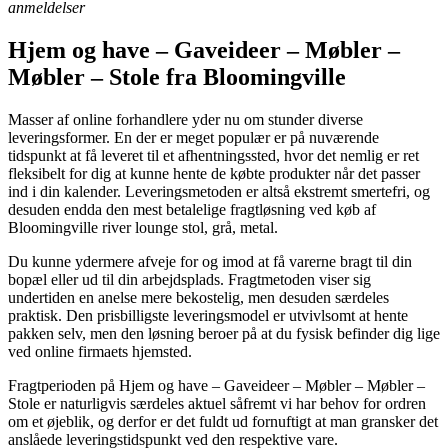
anmeldelser
Hjem og have – Gaveideer – Møbler –
Møbler – Stole fra Bloomingville
Masser af online forhandlere yder nu om stunder diverse
leveringsformer. En der er meget populær er på nuværende
tidspunkt at få leveret til et afhentningssted, hvor det nemlig er ret
fleksibelt for dig at kunne hente de købte produkter når det passer
ind i din kalender. Leveringsmetoden er altså ekstremt smertefri, og
desuden endda den mest betalelige fragtløsning ved køb af
Bloomingville river lounge stol, grå, metal.
Du kunne ydermere afveje for og imod at få varerne bragt til din
bopæl eller ud til din arbejdsplads. Fragtmetoden viser sig
undertiden en anelse mere bekostelig, men desuden særdeles
praktisk. Den prisbilligste leveringsmodel er utvivlsomt at hente
pakken selv, men den løsning beroer på at du fysisk befinder dig lige
ved online firmaets hjemsted.
Fragtperioden på Hjem og have – Gaveideer – Møbler – Møbler –
Stole er naturligvis særdeles aktuel såfremt vi har behov for ordren
om et øjeblik, og derfor er det fuldt ud fornuftigt at man gransker det
anslåede leveringstidspunkt ved den respektive vare.