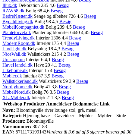
Illux.dk
Dekoration 235 4,6
Besøg
RAW58.dk
Bolig 68 4,6
Besøg
BedreNætter.dk
Senge og tilbehør 726 4,6
Besøg
Bydahlliving.dk
Bolig 98 4,5
Besøg
MøbelKompagniet.dk
Bolig 239 4,5
Besøg
Plantetorvet.dk
Planter og blomster 6440 4,45
Besøg
TrendyLiving.dk
Interiør 1306 4,4
Besøg
ModernRoom.dk
Interiør 175 4,4
Besøg
LuxLight.dk
Belysning 18 4,3
Besøg
NiceWall.dk
Wallstickers 215 4,2
Besøg
Unishop.nu
Interiør 6 4,1
Besøg
HaveHandel.dk
Have 20 4,1
Besøg
Likehome.dk
Interiør 15 4
Besøg
Møbler.dk
Interiør 87 3,9
Besøg
Wallstickerland.dk
Wallstickers 59 3,9
Besøg
Nordlyhome.dk
Bolig 41 3,8
Besøg
MøbelNord.dk
Bolig 76 3,5
Besøg
XL-Møbler.dk
Interiør 211 3,3
Besøg
Webshop
Produkter
Anmeldelser
Bedømmelse
Link
Navn:
Bloomingville river lounge stol, grå, metal
Kategori:
Hjem og have – Gaveideer – Møbler – Møbler – Stole
Producent:
Bloomingville
Varenummer:
307183
EAN:
5711173199143
Vurderet til 3.6 ud af 5 stjerner baseret på 30