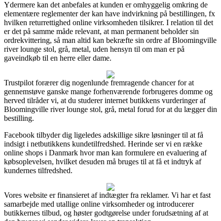
Ydermere kan det anbefales at kunden er omhyggelig omkring de
elementære reglementer der kan have indvirkning på bestillingen, fx
hvilken returrettighed online virksomheden tilsikrer. I relation til det
er det på samme måde relevant, at man permanent beholder sin
ordrekvittering, så man altid kan bekræfte sin ordre af Bloomingville
river lounge stol, grå, metal, uden hensyn til om man er på
gaveindkøb til en herre eller dame.
Trustpilot forærer dig nogenlunde fremragende chancer for at
gennemstøve ganske mange forhenværende forbrugeres domme og
herved tilråder vi, at du studerer internet butikkens vurderinger af
Bloomingville river lounge stol, grå, metal forud for at du lægger din
bestilling.
Facebook tilbyder dig ligeledes adskillige sikre løsninger til at få
indsigt i netbutikkens kundetilfredshed. Herinde ser vi en række
online shops i Danmark hvor man kan formulere en evaluering af
købsoplevelsen, hvilket desuden må bruges til at få et indtryk af
kundernes tilfredshed.
Vores website er finansieret af indtægter fra reklamer. Vi har et fast
samarbejde med utallige online virksomheder og introducerer
butikkernes tilbud, og høster godtgørelse under forudsætning af at