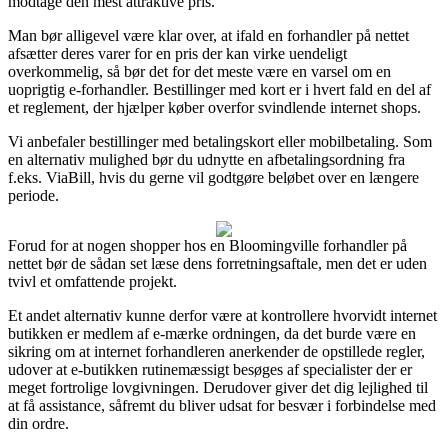
modtage den mest attraktive pris.
Man bør alligevel være klar over, at ifald en forhandler på nettet
afsætter deres varer for en pris der kan virke uendeligt
overkommelig, så bør det for det meste være en varsel om en
uoprigtig e-forhandler. Bestillinger med kort er i hvert fald en del af
et reglement, der hjælper køber overfor svindlende internet shops.
Vi anbefaler bestillinger med betalingskort eller mobilbetaling. Som
en alternativ mulighed bør du udnytte en afbetalingsordning fra
f.eks. ViaBill, hvis du gerne vil godtgøre beløbet over en længere
periode.
Forud for at nogen shopper hos en Bloomingville forhandler på
nettet bør de sådan set læse dens forretningsaftale, men det er uden
tvivl et omfattende projekt.
Et andet alternativ kunne derfor være at kontrollere hvorvidt internet
butikken er medlem af e-mærke ordningen, da det burde være en
sikring om at internet forhandleren anerkender de opstillede regler,
udover at e-butikken rutinemæssigt besøges af specialister der er
meget fortrolige lovgivningen. Derudover giver det dig lejlighed til
at få assistance, såfremt du bliver udsat for besvær i forbindelse med
din ordre.