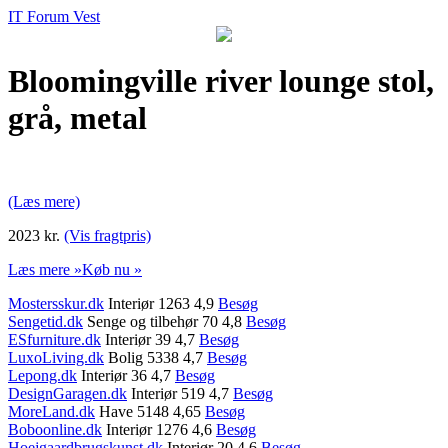
IT Forum Vest
Bloomingville river lounge stol,
grå, metal
(Læs mere)
2023 kr.
(Vis fragtpris)
Læs mere »
Køb nu »
Mostersskur.dk
Interiør 1263 4,9
Besøg
Sengetid.dk
Senge og tilbehør 70 4,8
Besøg
ESfurniture.dk
Interiør 39 4,7
Besøg
LuxoLiving.dk
Bolig 5338 4,7
Besøg
Lepong.dk
Interiør 36 4,7
Besøg
DesignGaragen.dk
Interiør 519 4,7
Besøg
MoreLand.dk
Have 5148 4,65
Besøg
Boboonline.dk
Interiør 1276 4,6
Besøg
Hoejgaardbrugskunst.dk
Interiør 20 4,6
Besøg