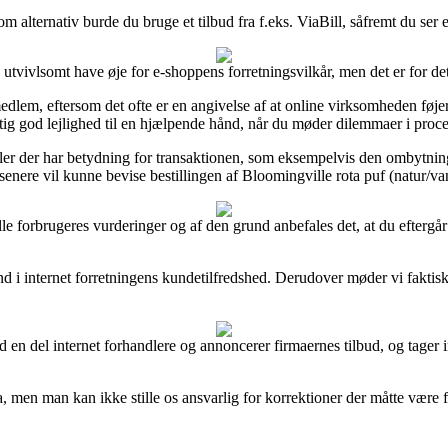
alternativ burde du bruge et tilbud fra f.eks. ViaBill, såfremt du ser e
utvivlsomt have øje for e-shoppens forretningsvilkår, men det er for de
em, eftersom det ofte er en angivelse af at online virksomheden føjer 
gtig god lejlighed til en hjælpende hånd, når du møder dilemmaer i proc
gler der har betydning for transaktionen, som eksempelvis den ombytnings
senere vil kunne bevise bestillingen af Bloomingville rota puf (natur/va
elle forbrugeres vurderinger og af den grund anbefales det, at du efterg
g ind i internet forretningens kundetilfredshed. Derudover møder vi fak
en del internet forhandlere og annoncerer firmaernes tilbud, og tager i
, men man kan ikke stille os ansvarlig for korrektioner der måtte være 