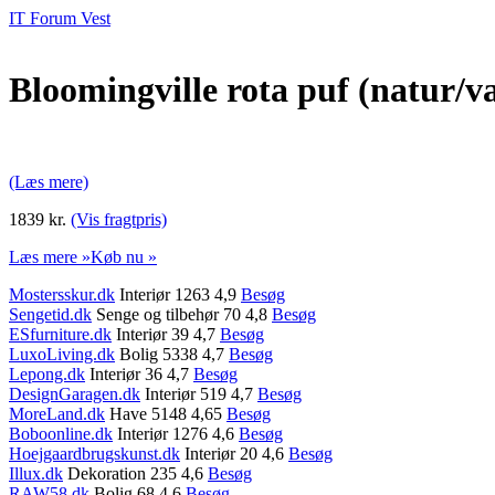
IT Forum Vest
Bloomingville rota puf (natur/v
(Læs mere)
1839 kr.
(Vis fragtpris)
Læs mere »
Køb nu »
Mostersskur.dk
Interiør 1263 4,9
Besøg
Sengetid.dk
Senge og tilbehør 70 4,8
Besøg
ESfurniture.dk
Interiør 39 4,7
Besøg
LuxoLiving.dk
Bolig 5338 4,7
Besøg
Lepong.dk
Interiør 36 4,7
Besøg
DesignGaragen.dk
Interiør 519 4,7
Besøg
MoreLand.dk
Have 5148 4,65
Besøg
Boboonline.dk
Interiør 1276 4,6
Besøg
Hoejgaardbrugskunst.dk
Interiør 20 4,6
Besøg
Illux.dk
Dekoration 235 4,6
Besøg
RAW58.dk
Bolig 68 4,6
Besøg