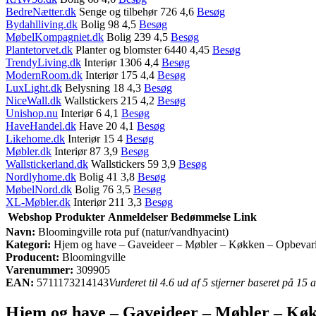
BedreNætter.dk
Senge og tilbehør 726 4,6
Besøg
Bydahlliving.dk
Bolig 98 4,5
Besøg
MøbelKompagniet.dk
Bolig 239 4,5
Besøg
Plantetorvet.dk
Planter og blomster 6440 4,45
Besøg
TrendyLiving.dk
Interiør 1306 4,4
Besøg
ModernRoom.dk
Interiør 175 4,4
Besøg
LuxLight.dk
Belysning 18 4,3
Besøg
NiceWall.dk
Wallstickers 215 4,2
Besøg
Unishop.nu
Interiør 6 4,1
Besøg
HaveHandel.dk
Have 20 4,1
Besøg
Likehome.dk
Interiør 15 4
Besøg
Møbler.dk
Interiør 87 3,9
Besøg
Wallstickerland.dk
Wallstickers 59 3,9
Besøg
Nordlyhome.dk
Bolig 41 3,8
Besøg
MøbelNord.dk
Bolig 76 3,5
Besøg
XL-Møbler.dk
Interiør 211 3,3
Besøg
Webshop
Produkter
Anmeldelser
Bedømmelse
Link
Navn:
Bloomingville rota puf (natur/vandhyacint)
Kategori:
Hjem og have – Gaveideer – Møbler – Køkken – Opbevar
Producent:
Bloomingville
Varenummer:
309905
EAN:
5711173214143
Vurderet til 4.6 ud af 5 stjerner baseret på 15
Hjem og have – Gaveideer – Møbler – Køk