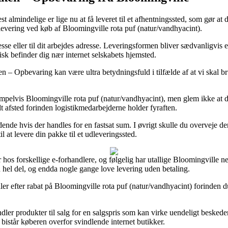
 almindelige er lige nu at få leveret til et afhentningssted, som gør at
 levering ved køb af Bloomingville rota puf (natur/vandhyacint).
esse eller til dit arbejdes adresse. Leveringsformen bliver sædvanligvis
isk befinder dig nær internet selskabets hjemsted.
 Opbevaring kan være ultra betydningsfuld i tilfælde af at vi skal brug
pelvis Bloomingville rota puf (natur/vandhyacint), men glem ikke at de
dt afsted forinden logistikmedarbejderne holder fyraften.
dende hvis der handles for en fastsat sum. I øvrigt skulle du overveje d
il at levere din pakke til et udleveringssted.
r hos forskellige e-forhandlere, og følgelig har utallige Bloomingville net
 en hel del, og endda nogle gange love levering uden betaling.
dler efter rabat på Bloomingville rota puf (natur/vandhyacint) forinden d
dler produkter til salg for en salgspris som kan virke uendeligt beskeden,
bistår køberen overfor svindlende internet butikker.