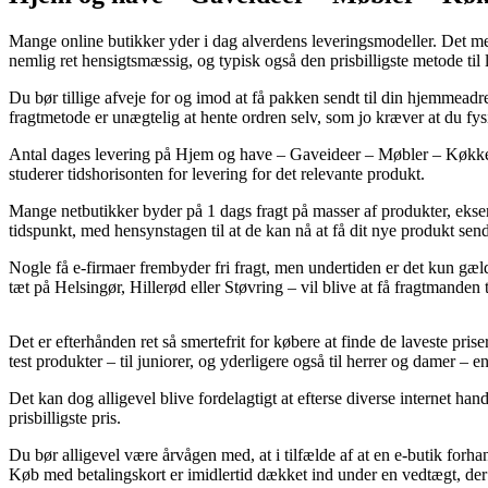
Mange online butikker yder i dag alverdens leveringsmodeller. Det mest
nemlig ret hensigtsmæssig, og typisk også den prisbilligste metode til
Du bør tillige afveje for og imod at få pakken sendt til din hjemmeadr
fragtmetode er unægtelig at hente ordren selv, som jo kræver at du fys
Antal dages levering på Hjem og have – Gaveideer – Møbler – Køkken –
studerer tidshorisonten for levering for det relevante produkt.
Mange netbutikker byder på 1 dags fragt på masser af produkter, eksem
tidspunkt, med hensynstagen til at de kan nå at få dit nye produkt sen
Nogle få e-firmaer frembyder fri fragt, men undertiden er det kun gæl
tæt på Helsingør, Hillerød eller Støvring – vil blive at få fragtmanden t
Det er efterhånden ret så smertefrit for købere at finde de laveste prise
test produkter – til juniorer, og yderligere også til herrer og damer –
Det kan dog alligevel blive fordelagtigt at efterse diverse internet han
prisbilligste pris.
Du bør alligevel være årvågen med, at i tilfælde af at en e-butik forhan
Køb med betalingskort er imidlertid dækket ind under en vedtægt, der 