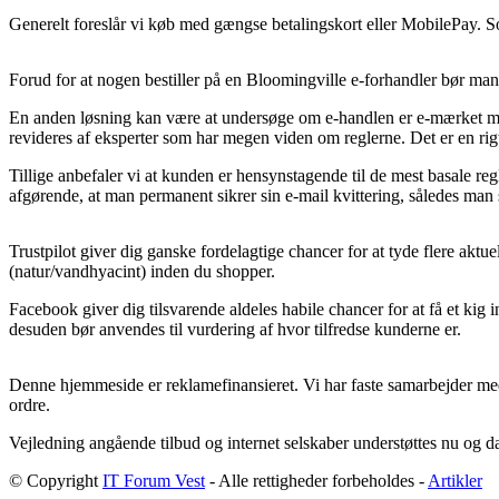
Generelt foreslår vi køb med gængse betalingskort eller MobilePay. Som 
Forud for at nogen bestiller på en Bloomingville e-forhandler bør man 
En anden løsning kan være at undersøge om e-handlen er e-mærket medl
revideres af eksperter som har megen viden om reglerne. Det er en ri
Tillige anbefaler vi at kunden er hensynstagende til de mest basale re
afgørende, at man permanent sikrer sin e-mail kvittering, således man 
Trustpilot giver dig ganske fordelagtige chancer for at tyde flere aktu
(natur/vandhyacint) inden du shopper.
Facebook giver dig tilsvarende aldeles habile chancer for at få et ki
desuden bør anvendes til vurdering af hvor tilfredse kunderne er.
Denne hjemmeside er reklamefinansieret. Vi har faste samarbejder med 
ordre.
Vejledning angående tilbud og internet selskaber understøttes nu og da
© Copyright
IT Forum Vest
- Alle rettigheder forbeholdes -
Artikler