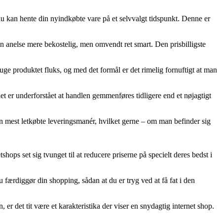
 du kan hente din nyindkøbte vare på et selvvalgt tidspunkt. Denne er
 en anelse mere bekostelig, men omvendt ret smart. Den prisbilligste
e produktet fluks, og med det formål er det rimelig fornuftigt at man
t er underforstået at handlen gemmenføres tidligere end et nøjagtigt
en mest letkøbte leveringsmanér, hvilket gerne – om man befinder sig
shops set sig tvunget til at reducere priserne på specielt deres bedst i
u færdiggør din shopping, sådan at du er tryg ved at få fat i den
 er det tit være et karakteristika der viser en snydagtig internet shop.