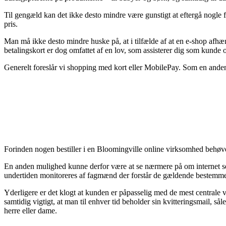
Til gengæld kan det ikke desto mindre være gunstigt at eftergå nogle få 
pris.
Man må ikke desto mindre huske på, at i tilfælde af at en e-shop afhæn
betalingskort er dog omfattet af en lov, som assisterer dig som kunde 
Generelt foreslår vi shopping med kort eller MobilePay. Som en anden 
Forinden nogen bestiller i en Bloomingville online virksomhed behøve
En anden mulighed kunne derfor være at se nærmere på om internet selsk
undertiden monitoreres af fagmænd der forstår de gældende bestemmelser
Yderligere er det klogt at kunden er påpasselig med de mest centrale 
samtidig vigtigt, at man til enhver tid beholder sin kvitteringsmail, 
herre eller dame.