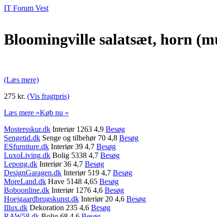
IT Forum Vest
Bloomingville salatsæt, horn (mu
(Læs mere)
275 kr.
(Vis fragtpris)
Læs mere »
Køb nu »
Mostersskur.dk
Interiør 1263 4,9
Besøg
Sengetid.dk
Senge og tilbehør 70 4,8
Besøg
ESfurniture.dk
Interiør 39 4,7
Besøg
LuxoLiving.dk
Bolig 5338 4,7
Besøg
Lepong.dk
Interiør 36 4,7
Besøg
DesignGaragen.dk
Interiør 519 4,7
Besøg
MoreLand.dk
Have 5148 4,65
Besøg
Boboonline.dk
Interiør 1276 4,6
Besøg
Hoejgaardbrugskunst.dk
Interiør 20 4,6
Besøg
Illux.dk
Dekoration 235 4,6
Besøg
RAW58.dk
Bolig 68 4,6
Besøg