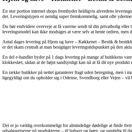
En stor portion internet shops frembyder heldigvis alverdens leveringsf
det. Leveringstypen er nemlig super fremkommelig, samt ofte ydermere
Du bør endvidere overveje at få varerne sendt til din privatbolig eller 
leveringsmodel kan ikke modsiges at være selv at hente ordren, men de
Antal dages levering på Hjem og have – Køkkenet – Bestik & bestikhold
er det skam centralt at man besigtiger leveringstidspunktet på den aktu
En del e-handler byder på 1 dags levering på mange af butikkens vare
klokkeslæt, sådan at de højst sandsynligt kan nå at få dit nye produkt
En række butikker på nettet garanterer fragt uden beregning, men i mang
ligegyldigt om du opholder sig i Odense, Svendborg eller Vejen – vil bl
Det er jo vældig overkommeligt for almindelige dødelige at finde frem t
udsalgspriserne på produkterne – til babyer og børn, og samtidig til d