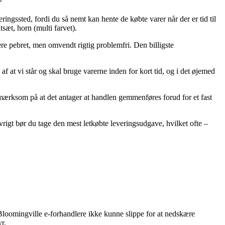
ingssted, fordi du så nemt kan hente de købte varer når der er tid til
æt, horn (multi farvet).
mere pebret, men omvendt rigtig problemfri. Den billigste
at vi står og skal bruge varerne inden for kort tid, og i det øjemed
mærksom på at det antager at handlen gemmenføres forud for et fast
øvrigt bør du tage den mest letkøbte leveringsudgave, hvilket ofte –
e Bloomingville e-forhandlere ikke kunne slippe for at nedskære
r.