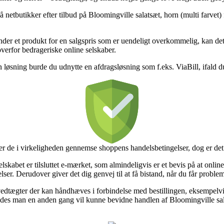
netbutikker efter tilbud på Bloomingville salatsæt, horn (multi farvet) f
der et produkt for en salgspris som er uendeligt overkommelig, kan det 
overfor bedrageriske online selskaber.
løsning burde du udnytte en afdragsløsning som f.eks. ViaBill, ifald du 
r de i virkeligheden gennemse shoppens handelsbetingelser, dog er det
abet er tilsluttet e-mærket, som almindeligvis er et bevis på at online
. Derudover giver det dig genvej til at få bistand, når du får problemst
vedtægter der kan håndhæves i forbindelse med bestillingen, eksempelvis 
således man en anden gang vil kunne bevidne handlen af Bloomingville sal