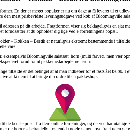
ormer. En der er meget populær er nu om dage at få leveret til et udlever
 den mest prisbevidste leveringsudgave ved køb af Bloomingville salats
til adressen på dit arbejde. Fragtformen viser sig beklageligvis en sjat 
t forudsætter at du opholder dig lige ved e-forretningens bopæl.
er – Køkken – Bestik er naturligvis ekstremt bestemmende i tilfælde af 
elle vare.
r, eksempelvis Bloomingville salatsæt, horn (multi farvet), men vær op
 ekspederet forud for at pakkemedarbejderne har fri.
e tilfælde er det betinget af at man indkøber for et fastslået beløb. I 
ive at få dem til at bringe din ordre til en pakkeshop.
il de bedste priser fra flere online forretninger, og derved har utallig
amer og herrer – betragteligt, og endda nogle gange love fragt uden geby