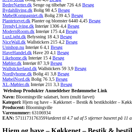
BedreNætter.dk
Senge og tilbehør 726 4,6
Besøg
Bydahlliving.dk
Bolig 98 4,5
Besøg
MøbelKompagniet.dk
Bolig 239 4,5
Besøg
Plantetorvet.dk
Planter og blomster 6440 4,45
Besøg
TrendyLiving.dk
Interiør 1306 4,4
Besøg
ModernRoom.dk
Interiør 175 4,4
Besøg
LuxLight.dk
Belysning 18 4,3
Besøg
NiceWall.dk
Wallstickers 215 4,2
Besøg
Unishop.nu
Interiør 6 4,1
Besøg
HaveHandel.dk
Have 20 4,1
Besøg
Likehome.dk
Interiør 15 4
Besøg
Møbler.dk
Interiør 87 3,9
Besøg
Wallstickerland.dk
Wallstickers 59 3,9
Besøg
Nordlyhome.dk
Bolig 41 3,8
Besøg
MøbelNord.dk
Bolig 76 3,5
Besøg
XL-Møbler.dk
Interiør 211 3,3
Besøg
Webshop
Produkter
Anmeldelser
Bedømmelse
Link
Navn:
Bloomingville salatsæt, horn (multi farvet)
Kategori:
Hjem og have – Køkkenet – Bestik & bestikholder – Køkk
Producent:
Bloomingville
Varenummer:
63106934
EAN:
5711173176359
Vurderet til 4.7 ud af 5 stjerner baseret på 11
Hjem og have – Køkkenet – Bestik & besti