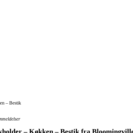
en – Bestik
 anmeldelser
kholder – Køkken – Bestik fra Bloomingvill