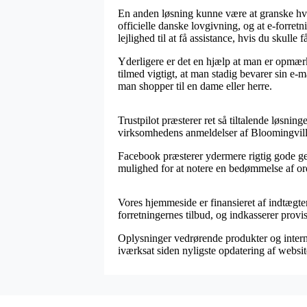
En anden løsning kunne være at granske hvorv
officielle danske lovgivning, og at e-forret
lejlighed til at få assistance, hvis du skulle
Yderligere er det en hjælp at man er opmærk
tilmed vigtigt, at man stadig bevarer sin e-
man shopper til en dame eller herre.
Trustpilot præsterer ret så tiltalende løsning
virksomhedens anmeldelser af Bloomingville
Facebook præsterer ydermere rigtig gode genv
mulighed for at notere en bedømmelse af ord
Vores hjemmeside er finansieret af indtægte
forretningernes tilbud, og indkasserer provi
Oplysninger vedrørende produkter og intern
iværksat siden nyligste opdatering af websit