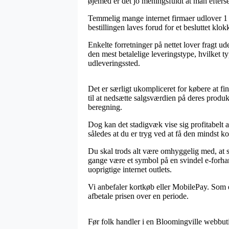
øjemed er det jo meningsfuldt at man efterse
Temmelig mange internet firmaer udlover 1 h
bestillingen laves forud for et besluttet klo
Enkelte forretninger på nettet lover fragt u
den mest betalelige leveringstype, hvilket ty
udleveringssted.
Det er særligt ukompliceret for købere at fi
til at nedsætte salgsværdien på deres produk
beregning.
Dog kan det stadigvæk vise sig profitabelt a
således at du er tryg ved at få den mindst kos
Du skal trods alt være omhyggelig med, at så
gange være et symbol på en svindel e-forhan
uoprigtige internet outlets.
Vi anbefaler kortkøb eller MobilePay. Som e
afbetale prisen over en periode.
Før folk handler i en Bloomingville webbuti