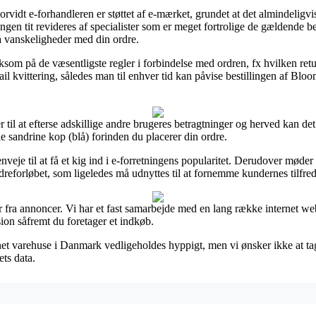
idt e-forhandleren er støttet af e-mærket, grundet at det almindeligvis 
ningen tit revideres af specialister som er meget fortrolige de gældende
 få vanskeligheder med din ordre.
som på de væsentligste regler i forbindelse med ordren, fx hvilken retu
mail kvittering, således man til enhver tid kan påvise bestillingen af Bl
er til at efterse adskillige andre brugeres betragtninger og herved kan det
 sandrine kop (blå) forinden du placerer din ordre.
eje til at få et kig ind i e-forretningens popularitet. Derudover møder
reforløbet, som ligeledes må udnyttes til at fornemme kundernes tilfre
r fra annoncer. Vi har et fast samarbejde med en lang række internet 
sion såfremt du foretager et indkøb.
et varehuse i Danmark vedligeholdes hyppigt, men vi ønsker ikke at tag
ets data.