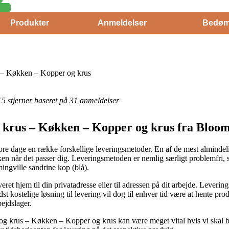
Produkter
Anmeldelser
Bedøm
 – Køkken – Kopper og krus
f 5 stjerner baseret på 31 anmeldelser
krus – Køkken – Kopper og krus fra Bloom
vore dage en række forskellige leveringsmetoder. En af de mest almindeli
ken når det passer dig. Leveringsmetoden er nemlig særligt problemfri,
ingville sandrine kop (blå).
et hjem til din privatadresse eller til adressen på dit arbejde. Leverin
st kostelige løsning til levering vil dog til enhver tid være at hente pr
ejdslager.
 krus – Køkken – Kopper og krus kan være meget vital hvis vi skal brug