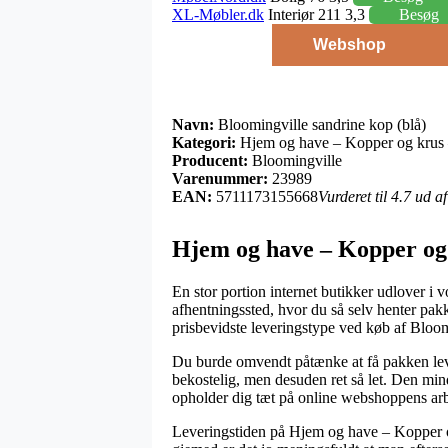
XL-Møbler.dk
Interiør 211 3,3
Besøg
Webshop
Navn:
Bloomingville sandrine kop (blå)
Kategori:
Hjem og have – Kopper og krus
Producent:
Bloomingville
Varenummer:
23989
EAN:
5711173155668
Vurderet til 4.7 ud a
Hjem og have – Kopper og 
En stor portion internet butikker udlover i 
afhentningssted, hvor du så selv henter pak
prisbevidste leveringstype ved køb af Bloom
Du burde omvendt påtænke at få pakken lever
bekostelig, men desuden ret så let. Den mind
opholder dig tæt på online webshoppens arb
Leveringstiden på Hjem og have – Kopper og