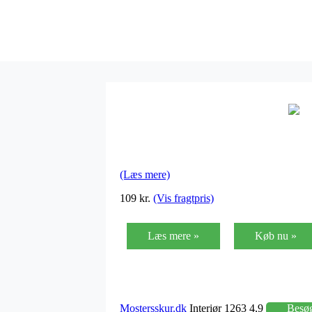
(Læs mere)
109 kr.
(Vis fragtpris)
Læs mere »
Køb nu »
Mostersskur.dk
Interiør 1263 4,9
Besø