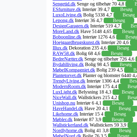
Sengetid.dk
Senge og tilbehør 70 4,8
B
ESfurniture.dk
Interiør 39 4,7
Besøg
LuxoLiving.dk
Bolig 5338 4,7
Besøg
Lepong.dk
Interiør 36 4,7
Besøg
DesignGaragen.dk
Interiør 519 4,7
Be
MoreLand.dk
Have 5148 4,65
Besøg
Boboonline.dk
Interiør 1276 4,6
Besø
Hoejgaardbrugskunst.dk
Interiør 20 4,6
Illux.dk
Dekoration 235 4,6
Besøg
RAW58.dk
Bolig 68 4,6
Besøg
BedreNætter.dk
Senge og tilbehør 726 4,6
Bydahlliving.dk
Bolig 98 4,5
Besøg
MøbelKompagniet.dk
Bolig 239 4,5
B
Plantetorvet.dk
Planter og blomster 6440 4
TrendyLiving.dk
Interiør 1306 4,4
Bes
ModernRoom.dk
Interiør 175 4,4
Bes
LuxLight.dk
Belysning 18 4,3
Besøg
NiceWall.dk
Wallstickers 215 4,2
Bes
Unishop.nu
Interiør 6 4,1
Besøg
HaveHandel.dk
Have 20 4,1
Besøg
Likehome.dk
Interiør 15 4
Besøg
Møbler.dk
Interiør 87 3,9
Besøg
Wallstickerland.dk
Wallstickers 59 3,9
Nordlyhome.dk
Bolig 41 3,8
Besøg
MøbelNord.dk
Bolig 76 3,5
Besøg