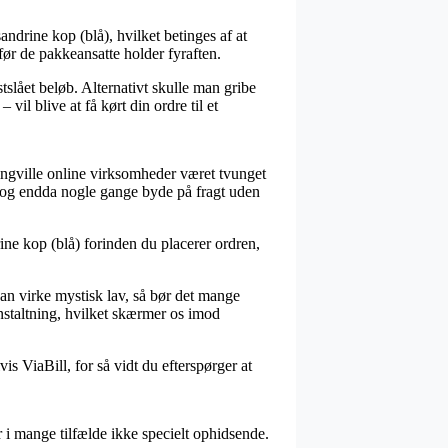
drine kop (blå), hvilket betinges af at
 før de pakkeansatte holder fyraften.
tslået beløb. Alternativt skulle man gribe
il blive at få kørt din ordre til et
mingville online virksomheder været tvunget
t, og endda nogle gange byde på fragt uden
ine kop (blå) forinden du placerer ordren,
 kan virke mystisk lav, så bør det mange
nstaltning, hvilket skærmer os imod
 ViaBill, for så vidt du efterspørger at
i mange tilfælde ikke specielt ophidsende.