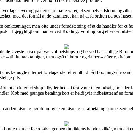
r tidshorisonten for levering på det respektive produkt.
verdags levering på deres primære varer, eksempelvis Bloomingville san
kkeslæt, med det formål at de garanteret kan nå at få ordren på posthuset
den omkostninger, men ofte under forudsætning af at du handler for et fas
pisk – ligegyldigt om man er ved Kolding, Vordingborg eller Grindsted – v
nde de laveste priser på tværs af netshops, og herved har utallige Bloo
ter – til drenge og piger, men også til herrer og damer – eftertrykkelig
t checke nogle internet foretagender efter tilbud på Bloomingville sandr
telige pris.
fremt en internet shop tilbyder bedst i test varer til en udsalgspris der
dler. Køb med gængse betalingskort er heldigvis indbefattet af en fora
n anden løsning bør du udnytte en løsning på afbetaling som eksempelvis
k burde man de facto løbe igennem butikkens handelsvilkår, men det er 