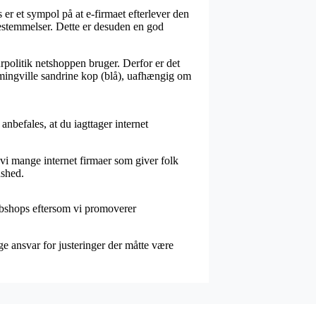
er et sympol på at e-firmaet efterlever den
 bestemmelser. Dette er desuden en god
rpolitik netshoppen bruger. Derfor er det
oomingville sandrine kop (blå), uafhængig om
 anbefales, at du iagttager internet
 vi mange internet firmaer som giver folk
dshed.
webshops eftersom vi promoverer
e ansvar for justeringer der måtte være