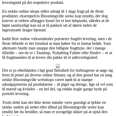
leveringstid på det respektive produkt.
En række online shops stiller udsigt til 1 dags fragt på de fleste
produkter, eksempelvis Bloomingville seeke kop (multi), der dog
kræver at ordren aflægges forud for et fast tidspunkt, således at de
højst sandsynligt kan nå at få pakken ud af døren inden de
lageransatte drager hjemad.
Indtil flere online virksomheder præsterer fragtfri levering, men i de
fleste tilfælde er det forudsat at man køber for et fastsat beløb. Som
alternativ burde man snuppe den billigste fragttype, der i mange
tilfælde – om du er i Taastrup, Nykøbing Falster eller Haslev – er at
få fragtmanden til at levere din pakke til et udleveringssted.
Det er jo efterhånden i høj grad fleksibelt for forbrugerne at søge sig
frem til priser på diverse online firmaer, og af den grund har en lang
række Bloomingville webshops været nødt til at stampe
udsalgspriserne på produkterne – til piger og drenge, lige så vel som
til mænd og kvinder – en hel del, og endda nogle gange byde på
portofri levering.
Trods dette kan det ikke desto mindre være gunstigt at tjekke en
række outlets på nettet efter tilbud på Bloomingville seeke kop
(multi) før du bestiller, så man er usvigeligt sikker på at opnå den