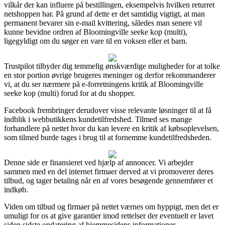
vilkår der kan influere på bestillingen, eksempelvis hvilken returret
netshoppen har. På grund af dette er det samtidig vigtigt, at man
permanent bevarer sin e-mail kvittering, således man senere vil
kunne bevidne ordren af Bloomingville seeke kop (multi),
ligegyldigt om du søger en vare til en voksen eller et barn.
Trustpilot tilbyder dig temmelig ønskværdige muligheder for at tolke
en stor portion øvrige brugeres meninger og derfor rekommanderer
vi, at du ser nærmere på e-forretningens kritik af Bloomingville
seeke kop (multi) forud for at du shopper.
Facebook frembringer derudover visse relevante løsninger til at få
indblik i webbutikkens kundetilfredshed. Tilmed ses mange
forhandlere på nettet hvor du kan levere en kritik af købsoplevelsen,
som tilmed burde tages i brug til at fornemme kundetilfredsheden.
Denne side er finansieret ved hjælp af annoncer. Vi arbejder
sammen med en del internet firmaer derved at vi promoverer deres
tilbud, og tager betaling når en af vores besøgende gennemfører et
indkøb.
Viden om tilbud og firmaer på nettet værnes om hyppigt, men det er
umuligt for os at give garantier imod rettelser der eventuelt er lavet
siden sidste opdatering af hjemmesidens informationer.