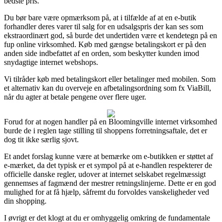
bedste pris.
Du bør bare være opmærksom på, at i tilfælde af at en e-butik
forhandler deres varer til salg for en udsalgspris der kan ses som
ekstraordinært god, så burde det undertiden være et kendetegn på en
fup online virksomhed. Køb med gængse betalingskort er på den
anden side indbefattet af en orden, som beskytter kunden imod
snydagtige internet webshops.
Vi tilråder køb med betalingskort eller betalinger med mobilen. Som
et alternativ kan du overveje en afbetalingsordning som fx ViaBill,
når du agter at betale pengene over flere uger.
Forud for at nogen handler på en Bloomingville internet virksomhed
burde de i reglen tage stilling til shoppens forretningsaftale, det er
dog tit ikke særlig sjovt.
Et andet forslag kunne være at bemærke om e-butikken er støttet af
e-mærket, da det typisk er et sympol på at e-handlen respekterer de
officielle danske regler, udover at internet selskabet regelmæssigt
gennemses af fagmænd der mestrer retningslinjerne. Dette er en god
mulighed for at få hjælp, såfremt du forvoldes vanskeligheder ved
din shopping.
I øvrigt er det klogt at du er omhyggelig omkring de fundamentale