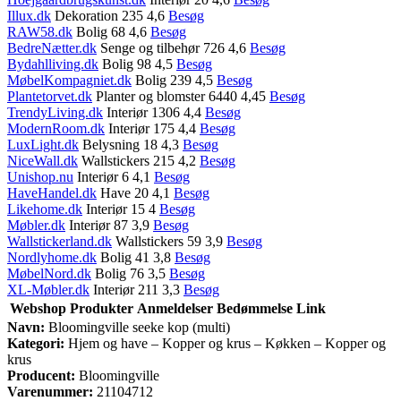
Illux.dk
Dekoration 235 4,6
Besøg
RAW58.dk
Bolig 68 4,6
Besøg
BedreNætter.dk
Senge og tilbehør 726 4,6
Besøg
Bydahlliving.dk
Bolig 98 4,5
Besøg
MøbelKompagniet.dk
Bolig 239 4,5
Besøg
Plantetorvet.dk
Planter og blomster 6440 4,45
Besøg
TrendyLiving.dk
Interiør 1306 4,4
Besøg
ModernRoom.dk
Interiør 175 4,4
Besøg
LuxLight.dk
Belysning 18 4,3
Besøg
NiceWall.dk
Wallstickers 215 4,2
Besøg
Unishop.nu
Interiør 6 4,1
Besøg
HaveHandel.dk
Have 20 4,1
Besøg
Likehome.dk
Interiør 15 4
Besøg
Møbler.dk
Interiør 87 3,9
Besøg
Wallstickerland.dk
Wallstickers 59 3,9
Besøg
Nordlyhome.dk
Bolig 41 3,8
Besøg
MøbelNord.dk
Bolig 76 3,5
Besøg
XL-Møbler.dk
Interiør 211 3,3
Besøg
Webshop
Produkter
Anmeldelser
Bedømmelse
Link
Navn:
Bloomingville seeke kop (multi)
Kategori:
Hjem og have – Kopper og krus – Køkken – Kopper og
krus
Producent:
Bloomingville
Varenummer:
21104712