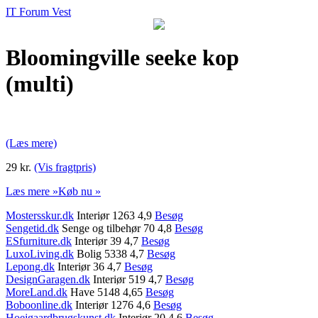
IT Forum Vest
Bloomingville seeke kop
(multi)
(Læs mere)
29 kr.
(Vis fragtpris)
Læs mere »
Køb nu »
Mostersskur.dk
Interiør 1263 4,9
Besøg
Sengetid.dk
Senge og tilbehør 70 4,8
Besøg
ESfurniture.dk
Interiør 39 4,7
Besøg
LuxoLiving.dk
Bolig 5338 4,7
Besøg
Lepong.dk
Interiør 36 4,7
Besøg
DesignGaragen.dk
Interiør 519 4,7
Besøg
MoreLand.dk
Have 5148 4,65
Besøg
Boboonline.dk
Interiør 1276 4,6
Besøg
Hoejgaardbrugskunst.dk
Interiør 20 4,6
Besøg