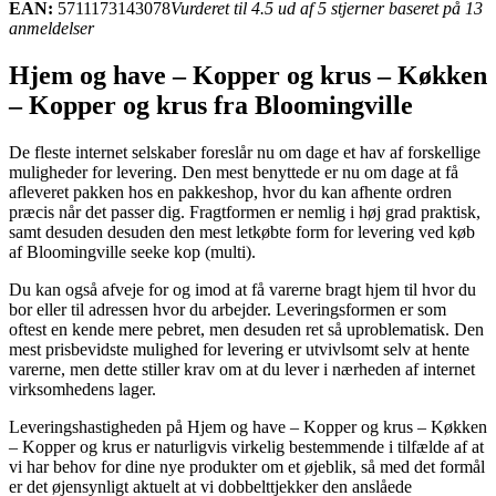
EAN:
5711173143078
Vurderet til 4.5 ud af 5 stjerner baseret på 13
anmeldelser
Hjem og have – Kopper og krus – Køkken
– Kopper og krus fra Bloomingville
De fleste internet selskaber foreslår nu om dage et hav af forskellige
muligheder for levering. Den mest benyttede er nu om dage at få
afleveret pakken hos en pakkeshop, hvor du kan afhente ordren
præcis når det passer dig. Fragtformen er nemlig i høj grad praktisk,
samt desuden desuden den mest letkøbte form for levering ved køb
af Bloomingville seeke kop (multi).
Du kan også afveje for og imod at få varerne bragt hjem til hvor du
bor eller til adressen hvor du arbejder. Leveringsformen er som
oftest en kende mere pebret, men desuden ret så uproblematisk. Den
mest prisbevidste mulighed for levering er utvivlsomt selv at hente
varerne, men dette stiller krav om at du lever i nærheden af internet
virksomhedens lager.
Leveringshastigheden på Hjem og have – Kopper og krus – Køkken
– Kopper og krus er naturligvis virkelig bestemmende i tilfælde af at
vi har behov for dine nye produkter om et øjeblik, så med det formål
er det øjensynligt aktuelt at vi dobbelttjekker den anslåede