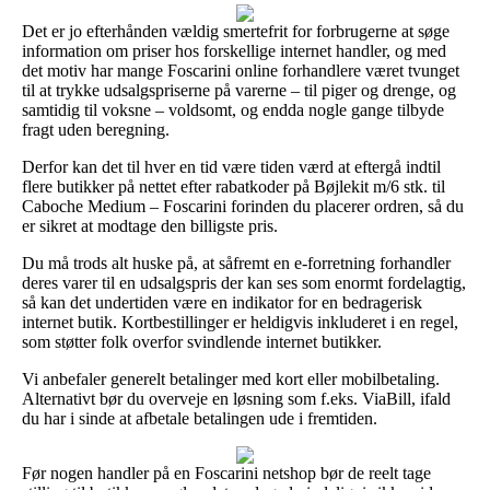
Det er jo efterhånden vældig smertefrit for forbrugerne at søge
information om priser hos forskellige internet handler, og med
det motiv har mange Foscarini online forhandlere været tvunget
til at trykke udsalgspriserne på varerne – til piger og drenge, og
samtidig til voksne – voldsomt, og endda nogle gange tilbyde
fragt uden beregning.
Derfor kan det til hver en tid være tiden værd at eftergå indtil
flere butikker på nettet efter rabatkoder på Bøjlekit m/6 stk. til
Caboche Medium – Foscarini forinden du placerer ordren, så du
er sikret at modtage den billigste pris.
Du må trods alt huske på, at såfremt en e-forretning forhandler
deres varer til en udsalgspris der kan ses som enormt fordelagtig,
så kan det undertiden være en indikator for en bedragerisk
internet butik. Kortbestillinger er heldigvis inkluderet i en regel,
som støtter folk overfor svindlende internet butikker.
Vi anbefaler generelt betalinger med kort eller mobilbetaling.
Alternativt bør du overveje en løsning som f.eks. ViaBill, ifald
du har i sinde at afbetale betalingen ude i fremtiden.
Før nogen handler på en Foscarini netshop bør de reelt tage