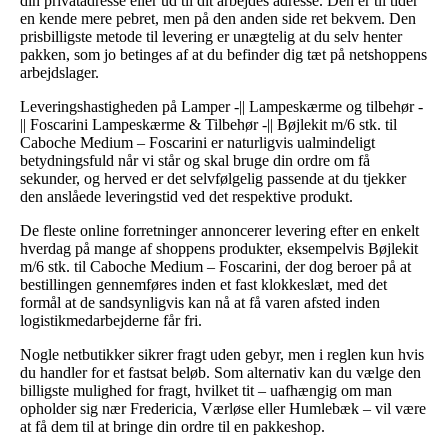
din privatadresse eller ud til dit arbejdes adresse. Den er til tider
en kende mere pebret, men på den anden side ret bekvem. Den
prisbilligste metode til levering er unægtelig at du selv henter
pakken, som jo betinges af at du befinder dig tæt på netshoppens
arbejdslager.
Leveringshastigheden på Lamper -|| Lampeskærme og tilbehør -
|| Foscarini Lampeskærme & Tilbehør -|| Bøjlekit m/6 stk. til
Caboche Medium – Foscarini er naturligvis ualmindeligt
betydningsfuld når vi står og skal bruge din ordre om få
sekunder, og herved er det selvfølgelig passende at du tjekker
den anslåede leveringstid ved det respektive produkt.
De fleste online forretninger annoncerer levering efter en enkelt
hverdag på mange af shoppens produkter, eksempelvis Bøjlekit
m/6 stk. til Caboche Medium – Foscarini, der dog beroer på at
bestillingen gennemføres inden et fast klokkeslæt, med det
formål at de sandsynligvis kan nå at få varen afsted inden
logistikmedarbejderne får fri.
Nogle netbutikker sikrer fragt uden gebyr, men i reglen kun hvis
du handler for et fastsat beløb. Som alternativ kan du vælge den
billigste mulighed for fragt, hvilket tit – uafhængig om man
opholder sig nær Fredericia, Værløse eller Humlebæk – vil være
at få dem til at bringe din ordre til en pakkeshop.