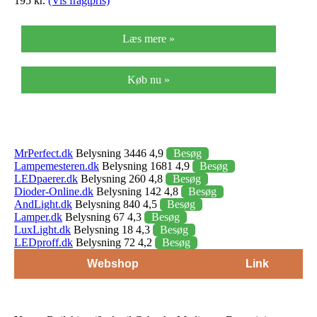
195 kr.
(Vis fragtpris)
Læs mere »
Køb nu »
MrPerfect.dk
Belysning 3446 4,9
Besøg
Lampemesteren.dk
Belysning 1681 4,9
Besøg
LEDpaerer.dk
Belysning 260 4,8
Besøg
Dioder-Online.dk
Belysning 142 4,8
Besøg
AndLight.dk
Belysning 840 4,5
Besøg
Lamper.dk
Belysning 67 4,3
Besøg
LuxLight.dk
Belysning 18 4,3
Besøg
LEDproff.dk
Belysning 72 4,2
Besøg
Webshop
Link