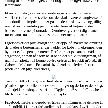
stilling til butikkens regler, det er dog almindeligvis ikke videre
interessant.
Et andet forslag kan være at undersøge om netshoppen er
verificeret af e-mærket, eftersom det skulle være en angivelse af
at netbutikken imødekommer gældende dansk lovgivning, tillige
med at online webshoppen tit kontrolleres af fagmænd der
behersker lovene på området. Derudover giver det dig chance
for bistand, ifald du forvoldes problemer med din ordre.
Ligeledes er det prisværdigt at du er oppe på mærkerne omkring
de vigtigste bestemmelser der gælder for købet, til eksempel den
bytteret e-shoppen garanterer. Derfor er det på samme måde
afgørende, at man når som helst beholder sin kvitteringsmail, så
man fremadrettet vil kunne bevise ordren af Bøjlekit m/6 stk. til
Caboche Medium – Foscarini, hvad end man leder efter et
produkt til en pige eller dreng.
Trustpilot tilbyder regulære fantastiske chancer for at se nærmere
på adskillige aktuelle køberes evalueringer og derfor er det klogt,
at du tjekker e-shoppens kritik af Bøjlekit m/6 stk. til Caboche
Medium – Foscarini forud for at du køber.
Facebook medfører derudover tilpas hensigtsmæssige genveje til
at få indblik i internet forhandlerens kundefokus. I øvrigt møder