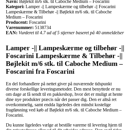
Navn:
Bøjlekit m/6 stk. til Caboche Medium – Foscarini
Kategori:
Lamper -|| Lampeskærme og tilbehør -|| Foscarini
Lampeskærme & Tilbehør -|| Bøjlekit m/6 stk. til Caboche
Medium – Foscarini
Producent:
Foscarini
Varenummer:
5138734
EAN:
Vurderet til 4.7 ud af 5 stjerner baseret på 40 anmeldelser
Lamper -|| Lampeskærme og tilbehør -||
Foscarini Lampeskærme & Tilbehør -||
Bøjlekit m/6 stk. til Caboche Medium –
Foscarini fra Foscarini
En del forhandlere på nettet giver på nuværende tidspunkt
diverse forskellige leveringsmetoder. Den mest benyttede er nu
om dage at få sendt til en pakkeshop, hvor det er muligt at hente
dine nye produkter præcis når det passer dig. Den er altså ret
overkommelig, samt endda ligeledes den mindst kostelige
fragtløsning ved køb af Bøjlekit m/6 stk. til Caboche Medium –
Foscarini.
Du kunne ligeledes vælge at bestille varerne til levering hjem til