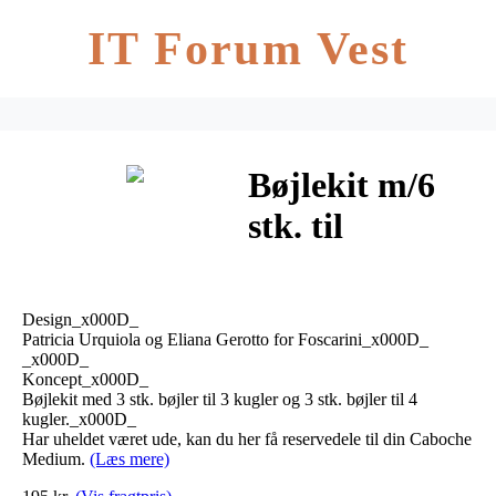
IT Forum Vest
Bøjlekit m/6
stk. til
Caboche
Medium –
Design_x000D_
Foscarini
Patricia Urquiola og Eliana Gerotto for Foscarini_x000D_
_x000D_
Koncept_x000D_
Bøjlekit med 3 stk. bøjler til 3 kugler og 3 stk. bøjler til 4
kugler._x000D_
Har uheldet været ude, kan du her få reservedele til din Caboche
Medium.
(Læs mere)