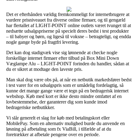
Det er efterhånden vældig fremkommeligt for internetbrugere at
vurdere prisniveauet fra diverse online firmaer, og til gengæld
har flertallet af LIGHT-POINT online outlets været tvunget til at
nedsætte udsalgspriserne på specielt deres bedst i test produkter
– til babyer og børn, og ligeså til voksne – betragteligt, og endda
nogle gange byde på fragtfri levering.
Det kan dog stadigvæk vise sig lønnende at checke nogle
forskellige internet firmaer efter tilbud på Box Mini Down
Væglampe Alu – LIGHT-POINT forinden du handler, sådan at
du er sikret at modtage den laveste pris.
Man skal dog være obs på, at når en netbutik markedsfører bedst
i test varer for en udsalgspris som er umådelig fordelagtig, så
kunne det mange gange være et tegn på en bedragerisk internet
webshop. Køb med kort er ikke desto mindre omfattet af en
lovbestemmelse, der garanterer dig som kunde imod
bedrageriske netbutikker.
Vi slår generelt et slag for køb med betalingskort eller
MobilePay. Som en alternativ mulighed burde du anvende en
løsning på afbetaling som fx ViaBill, i tilfælde af at du
foretrækker at afbetale pengene over en periode.