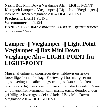
Navn:
Box Mini Down Væglampe Alu – LIGHT-POINT
Kategori:
Lamper -|| Væglamper -|| Light Point Væglamper -||
Box Mini Down Væglampe Alu – LIGHT-POINT
Producent:
LIGHT-POINT
Varenummer:
4459554
EAN:
5711389610425
Vurderet til 4.6 ud af 5 stjerner baseret
på 22 anmeldelser
Lamper -|| Væglamper -|| Light Point
Væglamper -|| Box Mini Down
Væglampe Alu – LIGHT-POINT fra
LIGHT-POINT
Masser af online virksomheder giver heldigvis en række
forskellige former for fragt. Førstevalget hos mange er nu til
dags levering til et afhentningssted, og så kan du blot hente
produkterne lige præcis når det passer ind i din kalender. Denne
er jo meget fremkommelig, samt mange gange derudover den
prisbilligste leveringsmodel ved køb af Box Mini Down
Væglampe Alu – LIGHT-POINT.