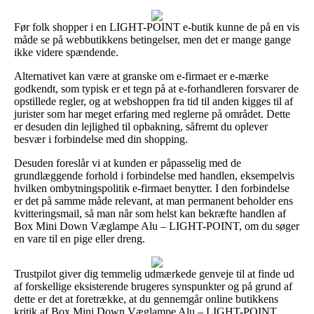
Før folk shopper i en LIGHT-POINT e-butik kunne de på en vis
måde se på webbutikkens betingelser, men det er mange gange
ikke videre spændende.
Alternativet kan være at granske om e-firmaet er e-mærke
godkendt, som typisk er et tegn på at e-forhandleren forsvarer de
opstillede regler, og at webshoppen fra tid til anden kigges til af
jurister som har meget erfaring med reglerne på området. Dette
er desuden din lejlighed til opbakning, såfremt du oplever
besvær i forbindelse med din shopping.
Desuden foreslår vi at kunden er påpasselig med de
grundlæggende forhold i forbindelse med handlen, eksempelvis
hvilken ombytningspolitik e-firmaet benytter. I den forbindelse
er det på samme måde relevant, at man permanent beholder ens
kvitteringsmail, så man når som helst kan bekræfte handlen af
Box Mini Down Væglampe Alu – LIGHT-POINT, om du søger
en vare til en pige eller dreng.
Trustpilot giver dig temmelig udmærkede genveje til at finde ud
af forskellige eksisterende brugeres synspunkter og på grund af
dette er det at foretrække, at du gennemgår online butikkens
kritik af Box Mini Down Væglampe Alu – LIGHT-POINT