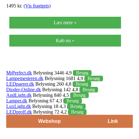
1495 kr.
(Vis fragtpris)
Læs mere »
Køb nu »
MrPerfect.dk
Belysning 3446 4,9
Besøg
Lampemesteren.dk
Belysning 1681 4,9
Besøg
LEDpaerer.dk
Belysning 260 4,8
Besøg
Dioder-Online.dk
Belysning 142 4,8
Besøg
AndLight.dk
Belysning 840 4,5
Besøg
Lamper.dk
Belysning 67 4,3
Besøg
LuxLight.dk
Belysning 18 4,3
Besøg
LEDproff.dk
Belysning 72 4,2
Besøg
Webshop
Link