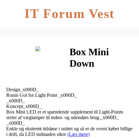
IT Forum Vest
Box Mini
Down
Væglampe Alu
– LIGHT-
Design_x000D_
POINT
Ronni Gol for Light Point _x000D_
_x000D_
Koncept_x000D_
Box Mini LED er et spændende supplement til Light-Points
serier af væglamper til inden- og udendørs brug._x000D_
_x000D_
Enkle og ekstremt tidsløse i snittet og så er de oveni købet billige
i drift, da LED indmaden sikre
(Læs mere)