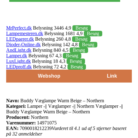
MrPerfect.dk
Belysning 3446 4,9
Besøg
Lampemesteren.dk
Belysning 1681 4,9
Besøg
LEDpaerer.dk
Belysning 260 4,8
Besøg
Dioder-Online.dk
Belysning 142 4,8
Besøg
AndLight.dk
Belysning 840 4,5
Besøg
Lamper.dk
Belysning 67 4,3
Besøg
LuxLight.dk
Belysning 18 4,3
Besøg
LEDproff.dk
Belysning 72 4,2
Besøg
Webshop
Link
Navn:
Buddy Væglampe Warm Beige – Northern
Kategori:
Lamper -|| Væglamper -|| Northern Væglamper -||
Buddy Væglampe Warm Beige – Northern
Producent:
Northern
Varenummer:
14971075
EAN:
7090018212239
Vurderet til 4.1 ud af 5 stjerner baseret
på 32 anmeldelser