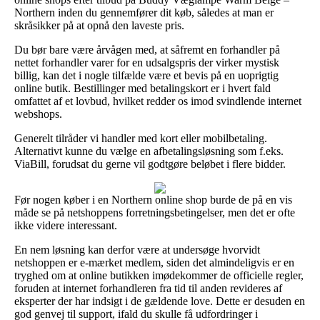
Northern inden du gennemfører dit køb, således at man er
skråsikker på at opnå den laveste pris.
Du bør bare være årvågen med, at såfremt en forhandler på
nettet forhandler varer for en udsalgspris der virker mystisk
billig, kan det i nogle tilfælde være et bevis på en uoprigtig
online butik. Bestillinger med betalingskort er i hvert fald
omfattet af et lovbud, hvilket redder os imod svindlende internet
webshops.
Generelt tilråder vi handler med kort eller mobilbetaling.
Alternativt kunne du vælge en afbetalingsløsning som f.eks.
ViaBill, forudsat du gerne vil godtgøre beløbet i flere bidder.
Før nogen køber i en Northern online shop burde de på en vis
måde se på netshoppens forretningsbetingelser, men det er ofte
ikke videre interessant.
En nem løsning kan derfor være at undersøge hvorvidt
netshoppen er e-mærket medlem, siden det almindeligvis er en
tryghed om at online butikken imødekommer de officielle regler,
foruden at internet forhandleren fra tid til anden revideres af
eksperter der har indsigt i de gældende love. Dette er desuden en
god genvej til support, ifald du skulle få udfordringer i