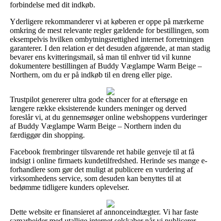
forbindelse med dit indkøb.
Yderligere rekommanderer vi at køberen er oppe på mærkerne
omkring de mest relevante regler gældende for bestillingen, som
eksempelvis hvilken ombytningsrettighed internet forretningen
garanterer. I den relation er det desuden afgørende, at man stadig
bevarer ens kvitteringsmail, så man til enhver tid vil kunne
dokumentere bestillingen af Buddy Væglampe Warm Beige –
Northern, om du er på indkøb til en dreng eller pige.
Trustpilot genererer ultra gode chancer for at eftersøge en
længere række eksisterende kunders meninger og derved
foreslår vi, at du gennemsøger online webshoppens vurderinger
af Buddy Væglampe Warm Beige – Northern inden du
færdiggør din shopping.
Facebook frembringer tilsvarende ret habile genveje til at få
indsigt i online firmaets kundetilfredshed. Herinde ses mange e-
forhandlere som gør det muligt at publicere en vurdering af
virksomhedens service, som desuden kan benyttes til at
bedømme tidligere kunders oplevelser.
Dette website er finansieret af annonceindtægter. Vi har faste
samarbejder med utallige internet selskaber når vi publicerer