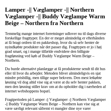
Lamper -|| Væglamper -|| Northern
Væglamper -|| Buddy Væglampe Warm
Beige – Northern fra Northern
Temmelig mange internet forretninger udlover nu til dags diverse
forskellige fragttyper. En der er meget almindelig er efterhånden
at få bragt ordren til en pakkeshop, hvor du så selv henter de
nyindkøbte produkter når det passer dig. Fragttypen er jo i høj
grad smart, og i mange tilfælde endvidere den billigste
fragtløsning ved køb af Buddy Væglampe Warm Beige –
Northern.
Du burde alternativt planlægge at få produkterne sendt til dit hus
eller til hvor du arbejder. Metoden bliver almindeligvis en sjat
mindre prisbillig, men tillige super bekvem. Den mest letkøbte
løsning vil dog altid vise sig at være at du selv henter pakken,
men den løsning stiller krav om at du opholder dig i nærheden af
internet webshoppens bopæl.
Fragtperioden på Lamper -|| Væglamper -|| Northern Væglamper
-|| Buddy Væglampe Warm Beige – Northern kan vise sig at
være særligt relevant såfremt vi mangler dine nye varer