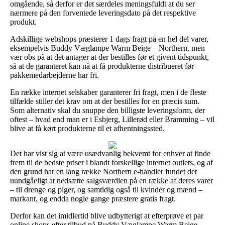
omgående, så derfor er det særdeles meningsfuldt at du ser
nærmere på den forventede leveringsdato på det respektive
produkt.
Adskillige webshops præsterer 1 dags fragt på en hel del varer,
eksempelvis Buddy Væglampe Warm Beige – Northern, men
vær obs på at det antager at der bestilles før et givent tidspunkt,
så at de garanteret kan nå at få produkterne distribueret før
pakkemedarbejderne har fri.
En række internet selskaber garanterer fri fragt, men i de fleste
tilfælde stiller det krav om at der bestilles for en præcis sum.
Som alternativ skal du snuppe den billigste leveringsform, der
oftest – hvad end man er i Esbjerg, Lillerød eller Bramming – vil
blive at få kørt produkterne til et afhentningssted.
Det har vist sig at være usædvanlig bekvemt for enhver at finde
frem til de bedste priser i blandt forskellige internet outlets, og af
den grund har en lang række Northern e-handler fundet det
uundgåeligt at nedsætte salgsværdien på en række af deres varer
– til drenge og piger, og samtidig også til kvinder og mænd –
markant, og endda nogle gange præstere gratis fragt.
Derfor kan det imidlertid blive udbytterigt at efterprøve et par
online shops efter tilbud på Buddy Væglampe Warm Beige –