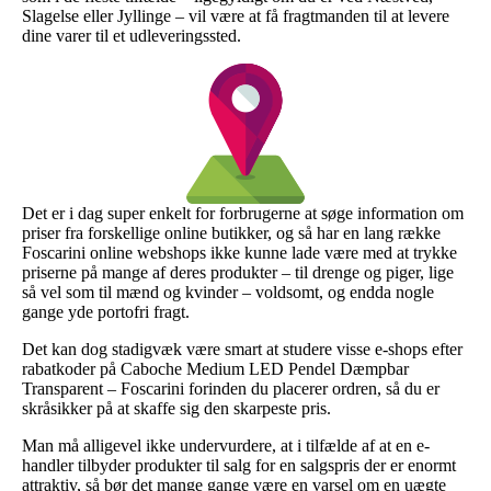
Slagelse eller Jyllinge – vil være at få fragtmanden til at levere
dine varer til et udleveringssted.
Det er i dag super enkelt for forbrugerne at søge information om
priser fra forskellige online butikker, og så har en lang række
Foscarini online webshops ikke kunne lade være med at trykke
priserne på mange af deres produkter – til drenge og piger, lige
så vel som til mænd og kvinder – voldsomt, og endda nogle
gange yde portofri fragt.
Det kan dog stadigvæk være smart at studere visse e-shops efter
rabatkoder på Caboche Medium LED Pendel Dæmpbar
Transparent – Foscarini forinden du placerer ordren, så du er
skråsikker på at skaffe sig den skarpeste pris.
Man må alligevel ikke undervurdere, at i tilfælde af at en e-
handler tilbyder produkter til salg for en salgspris der er enormt
attraktiv, så bør det mange gange være en varsel om en uægte