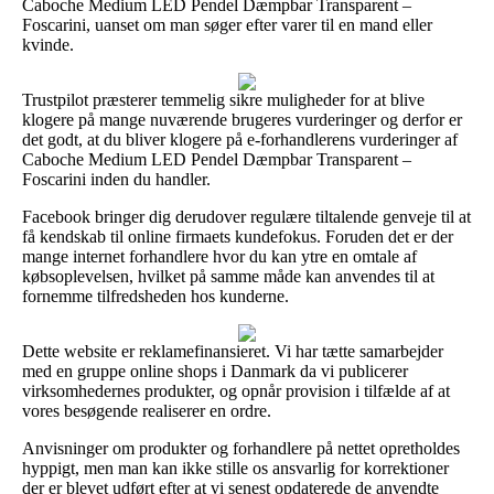
Caboche Medium LED Pendel Dæmpbar Transparent –
Foscarini, uanset om man søger efter varer til en mand eller
kvinde.
Trustpilot præsterer temmelig sikre muligheder for at blive
klogere på mange nuværende brugeres vurderinger og derfor er
det godt, at du bliver klogere på e-forhandlerens vurderinger af
Caboche Medium LED Pendel Dæmpbar Transparent –
Foscarini inden du handler.
Facebook bringer dig derudover regulære tiltalende genveje til at
få kendskab til online firmaets kundefokus. Foruden det er der
mange internet forhandlere hvor du kan ytre en omtale af
købsoplevelsen, hvilket på samme måde kan anvendes til at
fornemme tilfredsheden hos kunderne.
Dette website er reklamefinansieret. Vi har tætte samarbejder
med en gruppe online shops i Danmark da vi publicerer
virksomhedernes produkter, og opnår provision i tilfælde af at
vores besøgende realiserer en ordre.
Anvisninger om produkter og forhandlere på nettet opretholdes
hyppigt, men man kan ikke stille os ansvarlig for korrektioner
der er blevet udført efter at vi senest opdaterede de anvendte