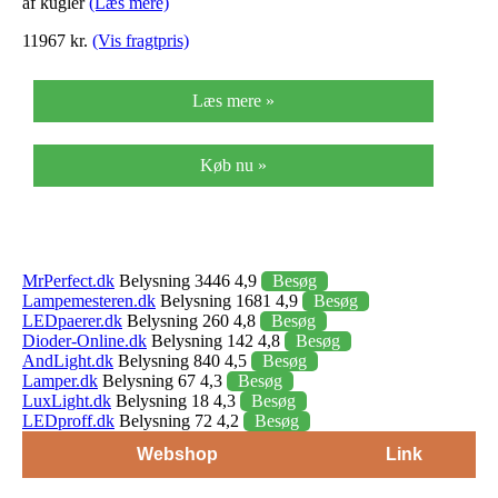
af kugler
(Læs mere)
11967 kr.
(Vis fragtpris)
Læs mere »
Køb nu »
MrPerfect.dk
Belysning 3446 4,9
Besøg
Lampemesteren.dk
Belysning 1681 4,9
Besøg
LEDpaerer.dk
Belysning 260 4,8
Besøg
Dioder-Online.dk
Belysning 142 4,8
Besøg
AndLight.dk
Belysning 840 4,5
Besøg
Lamper.dk
Belysning 67 4,3
Besøg
LuxLight.dk
Belysning 18 4,3
Besøg
LEDproff.dk
Belysning 72 4,2
Besøg
Webshop
Link