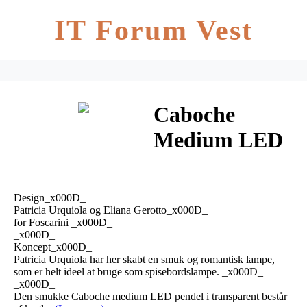
IT Forum Vest
Caboche
Medium LED
Pendel
Dæmpbar
Design_x000D_
Transparent –
Patricia Urquiola og Eliana Gerotto_x000D_
for Foscarini _x000D_
_x000D_
Foscarini
Koncept_x000D_
Patricia Urquiola har her skabt en smuk og romantisk lampe,
som er helt ideel at bruge som spisebordslampe. _x000D_
_x000D_
Den smukke Caboche medium LED pendel i transparent består