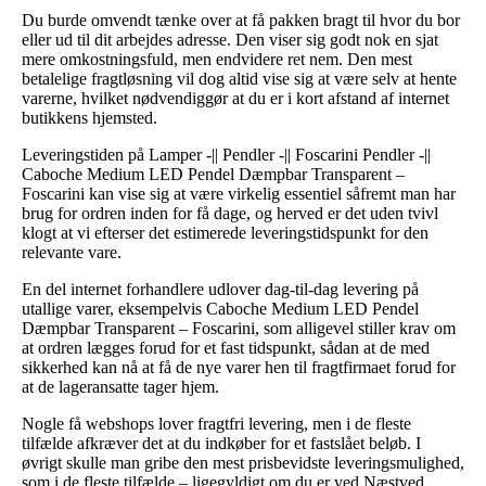
Du burde omvendt tænke over at få pakken bragt til hvor du bor
eller ud til dit arbejdes adresse. Den viser sig godt nok en sjat
mere omkostningsfuld, men endvidere ret nem. Den mest
betalelige fragtløsning vil dog altid vise sig at være selv at hente
varerne, hvilket nødvendiggør at du er i kort afstand af internet
butikkens hjemsted.
Leveringstiden på Lamper -|| Pendler -|| Foscarini Pendler -||
Caboche Medium LED Pendel Dæmpbar Transparent –
Foscarini kan vise sig at være virkelig essentiel såfremt man har
brug for ordren inden for få dage, og herved er det uden tvivl
klogt at vi efterser det estimerede leveringstidspunkt for den
relevante vare.
En del internet forhandlere udlover dag-til-dag levering på
utallige varer, eksempelvis Caboche Medium LED Pendel
Dæmpbar Transparent – Foscarini, som alligevel stiller krav om
at ordren lægges forud for et fast tidspunkt, sådan at de med
sikkerhed kan nå at få de nye varer hen til fragtfirmaet forud for
at de lageransatte tager hjem.
Nogle få webshops lover fragtfri levering, men i de fleste
tilfælde afkræver det at du indkøber for et fastslået beløb. I
øvrigt skulle man gribe den mest prisbevidste leveringsmulighed,
som i de fleste tilfælde – ligegyldigt om du er ved Næstved,