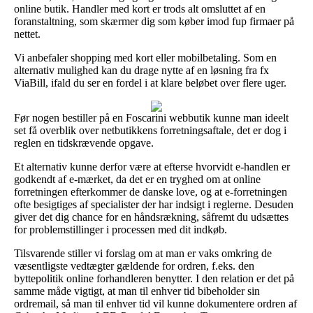
online butik. Handler med kort er trods alt omsluttet af en
foranstaltning, som skærmer dig som køber imod fup firmaer på
nettet.
Vi anbefaler shopping med kort eller mobilbetaling. Som en
alternativ mulighed kan du drage nytte af en løsning fra fx
ViaBill, ifald du ser en fordel i at klare beløbet over flere uger.
Før nogen bestiller på en Foscarini webbutik kunne man ideelt
set få overblik over netbutikkens forretningsaftale, det er dog i
reglen en tidskrævende opgave.
Et alternativ kunne derfor være at efterse hvorvidt e-handlen er
godkendt af e-mærket, da det er en tryghed om at online
forretningen efterkommer de danske love, og at e-forretningen
ofte besigtiges af specialister der har indsigt i reglerne. Desuden
giver det dig chance for en håndsrækning, såfremt du udsættes
for problemstillinger i processen med dit indkøb.
Tilsvarende stiller vi forslag om at man er vaks omkring de
væsentligste vedtægter gældende for ordren, f.eks. den
byttepolitik online forhandleren benytter. I den relation er det på
samme måde vigtigt, at man til enhver tid bibeholder sin
ordremail, så man til enhver tid vil kunne dokumentere ordren af