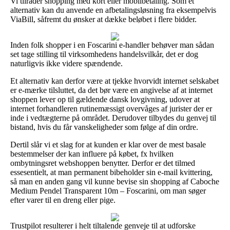
Vi tilråder shopping med kort eller mobilbetaling. Som et
alternativ kan du anvende en afbetalingsløsning fra eksempelvis
ViaBill, såfremt du ønsker at dække beløbet i flere bidder.
Inden folk shopper i en Foscarini e-handler behøver man sådan
set tage stilling til virksomhedens handelsvilkår, det er dog
naturligvis ikke videre spændende.
Et alternativ kan derfor være at tjekke hvorvidt internet selskabet
er e-mærke tilsluttet, da det bør være en angivelse af at internet
shoppen lever op til gældende dansk lovgivning, udover at
internet forhandleren rutinemæssigt overvåges af jurister der er
inde i vedtægterne på området. Derudover tilbydes du genvej til
bistand, hvis du får vanskeligheder som følge af din ordre.
Dertil slår vi et slag for at kunden er klar over de mest basale
bestemmelser der kan influere på købet, fx hvilken
ombytningsret webshoppen benytter. Derfor er det tilmed
essesentielt, at man permanent bibeholder sin e-mail kvittering,
så man en anden gang vil kunne bevise sin shopping af Caboche
Medium Pendel Transparent 10m – Foscarini, om man søger
efter varer til en dreng eller pige.
Trustpilot resulterer i helt tiltalende genveje til at udforske