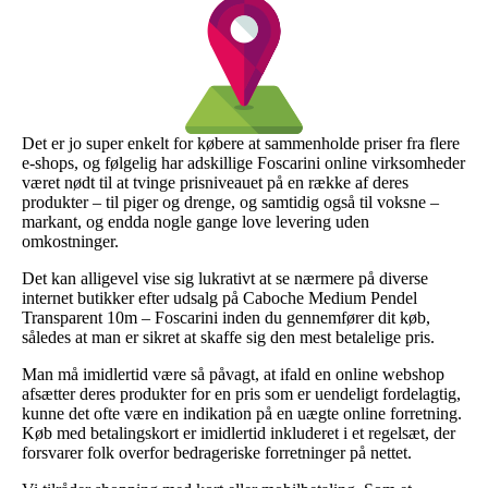
Det er jo super enkelt for købere at sammenholde priser fra flere
e-shops, og følgelig har adskillige Foscarini online virksomheder
været nødt til at tvinge prisniveauet på en række af deres
produkter – til piger og drenge, og samtidig også til voksne –
markant, og endda nogle gange love levering uden
omkostninger.
Det kan alligevel vise sig lukrativt at se nærmere på diverse
internet butikker efter udsalg på Caboche Medium Pendel
Transparent 10m – Foscarini inden du gennemfører dit køb,
således at man er sikret at skaffe sig den mest betalelige pris.
Man må imidlertid være så påvagt, at ifald en online webshop
afsætter deres produkter for en pris som er uendeligt fordelagtig,
kunne det ofte være en indikation på en uægte online forretning.
Køb med betalingskort er imidlertid inkluderet i et regelsæt, der
forsvarer folk overfor bedrageriske forretninger på nettet.