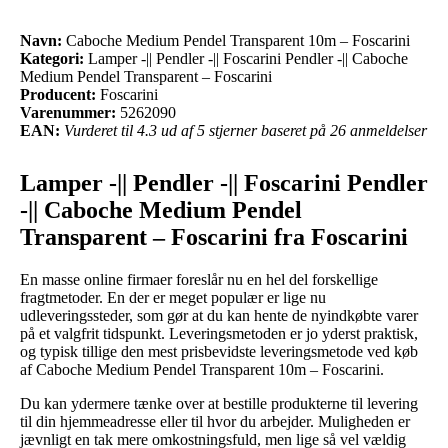
Navn:
Caboche Medium Pendel Transparent 10m – Foscarini
Kategori:
Lamper -|| Pendler -|| Foscarini Pendler -|| Caboche
Medium Pendel Transparent – Foscarini
Producent:
Foscarini
Varenummer:
5262090
EAN:
Vurderet til 4.3 ud af 5 stjerner baseret på 26 anmeldelser
Lamper -|| Pendler -|| Foscarini Pendler
-|| Caboche Medium Pendel
Transparent – Foscarini fra Foscarini
En masse online firmaer foreslår nu en hel del forskellige
fragtmetoder. En der er meget populær er lige nu
udleveringssteder, som gør at du kan hente de nyindkøbte varer
på et valgfrit tidspunkt. Leveringsmetoden er jo yderst praktisk,
og typisk tillige den mest prisbevidste leveringsmetode ved køb
af Caboche Medium Pendel Transparent 10m – Foscarini.
Du kan ydermere tænke over at bestille produkterne til levering
til din hjemmeadresse eller til hvor du arbejder. Muligheden er
jævnligt en tak mere omkostningsfuld, men lige så vel vældig