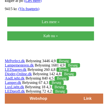
kugler af po
(Læs mere)
9415 kr.
(Vis fragtpris)
Læs mere »
Køb nu »
MrPerfect.dk
Belysning 3446 4,9
Besøg
Lampemesteren.dk
Belysning 1681 4,9
Besøg
LEDpaerer.dk
Belysning 260 4,8
Besøg
Dioder-Online.dk
Belysning 142 4,8
Besøg
AndLight.dk
Belysning 840 4,5
Besøg
Lamper.dk
Belysning 67 4,3
Besøg
LuxLight.dk
Belysning 18 4,3
Besøg
LEDproff.dk
Belysning 72 4,2
Besøg
Webshop
Link