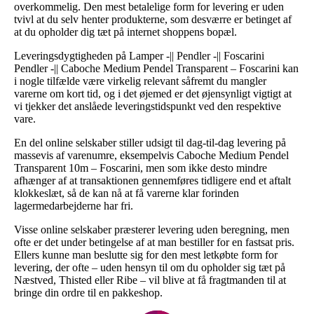
overkommelig. Den mest betalelige form for levering er uden
tvivl at du selv henter produkterne, som desværre er betinget af
at du opholder dig tæt på internet shoppens bopæl.
Leveringsdygtigheden på Lamper -|| Pendler -|| Foscarini
Pendler -|| Caboche Medium Pendel Transparent – Foscarini kan
i nogle tilfælde være virkelig relevant såfremt du mangler
varerne om kort tid, og i det øjemed er det øjensynligt vigtigt at
vi tjekker det anslåede leveringstidspunkt ved den respektive
vare.
En del online selskaber stiller udsigt til dag-til-dag levering på
massevis af varenumre, eksempelvis Caboche Medium Pendel
Transparent 10m – Foscarini, men som ikke desto mindre
afhænger af at transaktionen gennemføres tidligere end et aftalt
klokkeslæt, så de kan nå at få varerne klar forinden
lagermedarbejderne har fri.
Visse online selskaber præsterer levering uden beregning, men
ofte er det under betingelse af at man bestiller for en fastsat pris.
Ellers kunne man beslutte sig for den mest letkøbte form for
levering, der ofte – uden hensyn til om du opholder sig tæt på
Næstved, Thisted eller Ribe – vil blive at få fragtmanden til at
bringe din ordre til en pakkeshop.