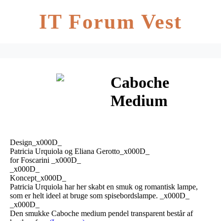
IT Forum Vest
Caboche
Medium
Pendel
Transparent
Design_x000D_
10m –
Patricia Urquiola og Eliana Gerotto_x000D_
for Foscarini _x000D_
_x000D_
Foscarini
Koncept_x000D_
Patricia Urquiola har her skabt en smuk og romantisk lampe,
som er helt ideel at bruge som spisebordslampe. _x000D_
_x000D_
Den smukke Caboche medium pendel transparent består af