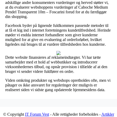
adskillige andre konsumenters vurderinger og herved støtter vi,
at du evaluerer webshoppens vurderinger af Caboche Medium
Pendel Transparent 10m – Foscarini forud for at du færdiggør
din shopping.
Facebook byder på lignende fuldkommen passende metoder til
at få et kig ind i internet forretningens kundetilfredshed. Herinde
møder vi endda internet forhandlere som giver kunderne
mulighed for at give en evaluering af ordreforløbet, hvilket
ligeledes må bruges til at vurdere tilfredsheden hos kunderne.
Dette website finansieres af reklameindtægter. Vi har tætte
samarbejder med et hold af webbutikker og introducerer
virksomhedernes tilbud, og opnår provision i tilfælde af at den
bruger vi sender videre fuldfører en ordre.
Viden omkring produkter og webshops opretholdes ofte, men vi
påtager os ikke ansvaret for reguleringer der muligvis er
realiseret siden vi sidste gang opdaterede hjemmesidens data.
© Copyright
IT Forum Vest
- Alle rettigheder forbeholdes -
Artikler