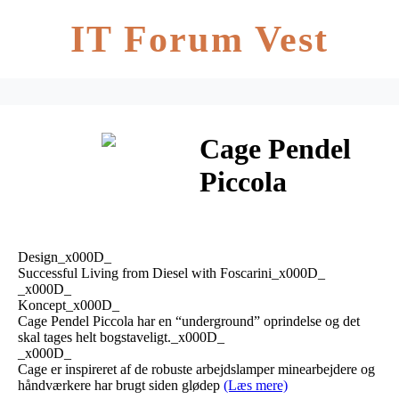
IT Forum Vest
Cage Pendel
Piccola
Sort/Sort 2m –
Diesel With
Design_x000D_
Foscarini
Successful Living from Diesel with Foscarini_x000D_
_x000D_
Koncept_x000D_
Cage Pendel Piccola har en “underground” oprindelse og det
skal tages helt bogstaveligt._x000D_
_x000D_
Cage er inspireret af de robuste arbejdslamper minearbejdere og
håndværkere har brugt siden glødep
(Læs mere)