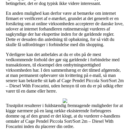
betingelser, det er dog typisk ikke videre interessant.
En anden mulighed kan derfor være at bemærke om internet
firmaet er verificeret af e-mærket, grundet at det generelt er en
forsikring om at online virksomheden accepterer de danske love,
udover at internet forhandleren rutinemæssigt vurderes af
sagkyndige der har ekspertise inden for de gældende regler.
Dette er desuden din anledning til opbakning, for så vidt du
skulle få udfordringer i forbindelse med din shopping.
Yderligere kan det anbefales at du er obs på de mest
vedkommende forhold der gør sig gældende i forbindelse med
transaktionen, til eksempel den ombytningsrettighed
virksomheden har. I den sammenhæng er det tilmed afgørende,
at man permanent opbevarer sin kvittering på e-mail, så man
senere kan bekræfte sit køb af Cage Pendel Piccola Sort/Sort 2m
– Diesel With Foscarini, uden hensyn til om du er på udkig efter
varer til en dame eller herre.
Trustpilot resulterer i fuldstændig fremragende muligheder for at
kigge nærmere på en lang række eksisterende forbrugeres
domme og af den grund er det klogt, at du vurderer e-handlens
omtaler af Cage Pendel Piccola Sort/Sort 2m – Diesel With
Foscarini inden du placerer din ordre.