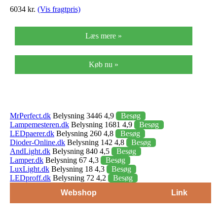
6034 kr.
(Vis fragtpris)
Læs mere »
Køb nu »
MrPerfect.dk
Belysning 3446 4,9
Besøg
Lampemesteren.dk
Belysning 1681 4,9
Besøg
LEDpaerer.dk
Belysning 260 4,8
Besøg
Dioder-Online.dk
Belysning 142 4,8
Besøg
AndLight.dk
Belysning 840 4,5
Besøg
Lamper.dk
Belysning 67 4,3
Besøg
LuxLight.dk
Belysning 18 4,3
Besøg
LEDproff.dk
Belysning 72 4,2
Besøg
Webshop
Link