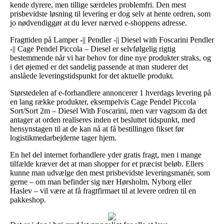
kende dyrere, men tillige særdeles problemfri. Den mest
prisbevidste løsning til levering er dog selv at hente ordren, som
jo nødvendiggør at du lever nærved e-shoppens adresse.
Fragttiden på Lamper -|| Pendler -|| Diesel with Foscarini Pendler
-|| Cage Pendel Piccola – Diesel er selvfølgelig rigtig
bestemmende når vi har behov for dine nye produkter straks, og
i det øjemed er det sandelig passende at man studerer det
anslåede leveringstidspunkt for det aktuelle produkt.
Størstedelen af e-forhandlere annoncerer 1 hverdags levering på
en lang række produkter, eksempelvis Cage Pendel Piccola
Sort/Sort 2m – Diesel With Foscarini, men vær vagtsom da det
antager at orden realiseres inden et besluttet tidspunkt, med
hensynstagen til at de kan nå at få bestillingen fikset før
logistikmedarbejderne tager hjem.
En hel del internet forhandlere yder gratis fragt, men i mange
tilfælde kræver det at man shopper for et præcist beløb. Ellers
kunne man udvælge den mest prisbevidste leveringsmanér, som
gerne – om man befinder sig nær Hørsholm, Nyborg eller
Haslev – vil være at få fragtfirmaet til at levere ordren til en
pakkeshop.