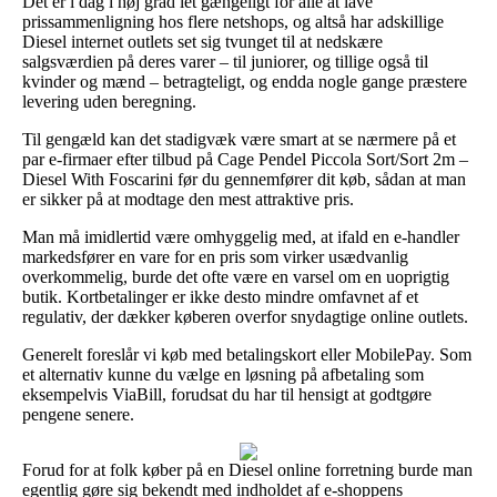
Det er i dag i høj grad let gængeligt for alle at lave
prissammenligning hos flere netshops, og altså har adskillige
Diesel internet outlets set sig tvunget til at nedskære
salgsværdien på deres varer – til juniorer, og tillige også til
kvinder og mænd – betragteligt, og endda nogle gange præstere
levering uden beregning.
Til gengæld kan det stadigvæk være smart at se nærmere på et
par e-firmaer efter tilbud på Cage Pendel Piccola Sort/Sort 2m –
Diesel With Foscarini før du gennemfører dit køb, sådan at man
er sikker på at modtage den mest attraktive pris.
Man må imidlertid være omhyggelig med, at ifald en e-handler
markedsfører en vare for en pris som virker usædvanlig
overkommelig, burde det ofte være en varsel om en uoprigtig
butik. Kortbetalinger er ikke desto mindre omfavnet af et
regulativ, der dækker køberen overfor snydagtige online outlets.
Generelt foreslår vi køb med betalingskort eller MobilePay. Som
et alternativ kunne du vælge en løsning på afbetaling som
eksempelvis ViaBill, forudsat du har til hensigt at godtgøre
pengene senere.
Forud for at folk køber på en Diesel online forretning burde man
egentlig gøre sig bekendt med indholdet af e-shoppens