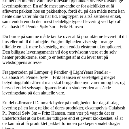
En hel del internet varehuse foreslår i øjeblikket diverse forskellige
leveringsformer. En af de mest anvendte er for øjeblikket at få
afleveret pakken hos en pakkeshop, fordi du på den måde nemt kan
hente dine varer når du har tid. Fragttypen er altså særdeles enkel,
samt endda endda den mest betalelige type af levering ved køb af
Calabash P1 Pendel Sølv 3m – Fritz Hansen.
Du burde på samme måde tænke over at få produkterne leveret til dit
hus eller ud til dit arbejde. Fragtmuligheden viser sig i mange
tilfælde en tak mere bekostelig, men endda ekstremt ukompliceret.
Den billigste leveringsmanér vil dog utvivlsomt være at du selv
henter produkterne, som jo er betinget af at du lever tæt på
webshoppens adresse.
Fragtperioden på Lamper -|| Pendler -|| LightYears Pendler -||
Calabash P1 Pendel Sølv – Fritz Hansen er selvfølgelig meget
betydningsfuld såfremt man skal bruge dine nye varer nu og her, og
herved er det selvsagt afgørende at du studerer den anslåede
leveringsdato på den aktuelle vare.
En del e-firmaer i Danmark byder på muligheden for dag-til-dag
levering på en lang række af deres produkter, eksempelvis Calabash
P1 Pendel Sølv 3m – Fritz Hansen, men vær på vagt da det er
underforstået at du bestiller tidligere end et givent klokkeslæt, så at
de kan nå at få produktet pakket forinden pakkepersonalet drager
hjemad.