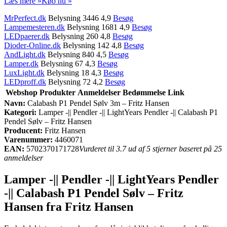
Læs mere »
Køb nu »
MrPerfect.dk
Belysning 3446 4,9
Besøg
Lampemesteren.dk
Belysning 1681 4,9
Besøg
LEDpaerer.dk
Belysning 260 4,8
Besøg
Dioder-Online.dk
Belysning 142 4,8
Besøg
AndLight.dk
Belysning 840 4,5
Besøg
Lamper.dk
Belysning 67 4,3
Besøg
LuxLight.dk
Belysning 18 4,3
Besøg
LEDproff.dk
Belysning 72 4,2
Besøg
Webshop
Produkter
Anmeldelser
Bedømmelse
Link
Navn:
Calabash P1 Pendel Sølv 3m – Fritz Hansen
Kategori:
Lamper -|| Pendler -|| LightYears Pendler -|| Calabash P1
Pendel Sølv – Fritz Hansen
Producent:
Fritz Hansen
Varenummer:
4460071
EAN:
5702370171728
Vurderet til 3.7 ud af 5 stjerner baseret på 25
anmeldelser
Lamper -|| Pendler -|| LightYears Pendler
-|| Calabash P1 Pendel Sølv – Fritz
Hansen fra Fritz Hansen