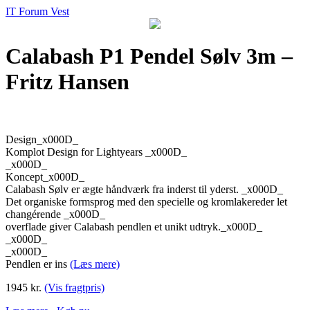
IT Forum Vest
Calabash P1 Pendel Sølv 3m –
Fritz Hansen
Design_x000D_
Komplot Design for Lightyears _x000D_
_x000D_
Koncept_x000D_
Calabash Sølv er ægte håndværk fra inderst til yderst. _x000D_
Det organiske formsprog med den specielle og kromlakereder let
changérende _x000D_
overflade giver Calabash pendlen et unikt udtryk._x000D_
_x000D_
_x000D_
Pendlen er ins
(Læs mere)
1945 kr.
(Vis fragtpris)