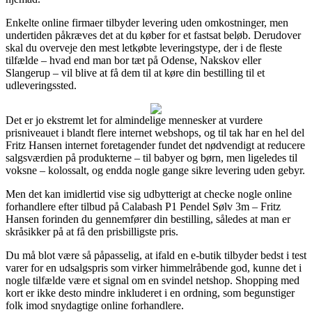
Enkelte online firmaer tilbyder levering uden omkostninger, men
undertiden påkræves det at du køber for et fastsat beløb. Derudover
skal du overveje den mest letkøbte leveringstype, der i de fleste
tilfælde – hvad end man bor tæt på Odense, Nakskov eller
Slangerup – vil blive at få dem til at køre din bestilling til et
udleveringssted.
Det er jo ekstremt let for almindelige mennesker at vurdere
prisniveauet i blandt flere internet webshops, og til tak har en hel del
Fritz Hansen internet foretagender fundet det nødvendigt at reducere
salgsværdien på produkterne – til babyer og børn, men ligeledes til
voksne – kolossalt, og endda nogle gange sikre levering uden gebyr.
Men det kan imidlertid vise sig udbytterigt at checke nogle online
forhandlere efter tilbud på Calabash P1 Pendel Sølv 3m – Fritz
Hansen forinden du gennemfører din bestilling, således at man er
skråsikker på at få den prisbilligste pris.
Du må blot være så påpasselig, at ifald en e-butik tilbyder bedst i test
varer for en udsalgspris som virker himmelråbende god, kunne det i
nogle tilfælde være et signal om en svindel netshop. Shopping med
kort er ikke desto mindre inkluderet i en ordning, som begunstiger
folk imod snydagtige online forhandlere.