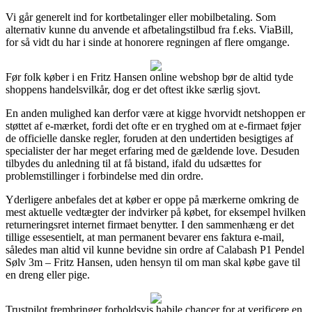
Vi går generelt ind for kortbetalinger eller mobilbetaling. Som
alternativ kunne du anvende et afbetalingstilbud fra f.eks. ViaBill,
for så vidt du har i sinde at honorere regningen af flere omgange.
Før folk køber i en Fritz Hansen online webshop bør de altid tyde
shoppens handelsvilkår, dog er det oftest ikke særlig sjovt.
En anden mulighed kan derfor være at kigge hvorvidt netshoppen er
støttet af e-mærket, fordi det ofte er en tryghed om at e-firmaet føjer
de officielle danske regler, foruden at den undertiden besigtiges af
specialister der har meget erfaring med de gældende love. Desuden
tilbydes du anledning til at få bistand, ifald du udsættes for
problemstillinger i forbindelse med din ordre.
Yderligere anbefales det at køber er oppe på mærkerne omkring de
mest aktuelle vedtægter der indvirker på købet, for eksempel hvilken
returneringsret internet firmaet benytter. I den sammenhæng er det
tillige essesentielt, at man permanent bevarer ens faktura e-mail,
således man altid vil kunne bevidne sin ordre af Calabash P1 Pendel
Sølv 3m – Fritz Hansen, uden hensyn til om man skal købe gave til
en dreng eller pige.
Trustpilot frembringer forholdsvis habile chancer for at verificere en