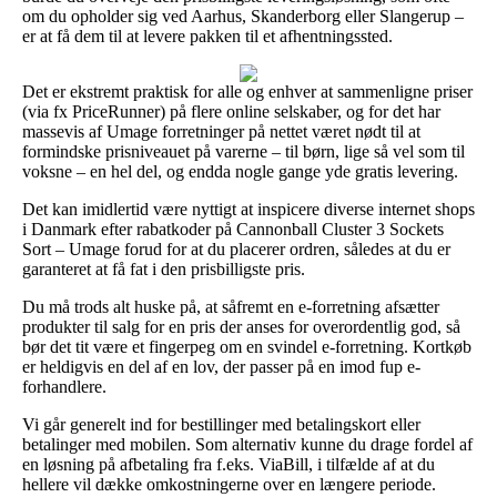
om du opholder sig ved Aarhus, Skanderborg eller Slangerup –
er at få dem til at levere pakken til et afhentningssted.
Det er ekstremt praktisk for alle og enhver at sammenligne priser
(via fx PriceRunner) på flere online selskaber, og for det har
massevis af Umage forretninger på nettet været nødt til at
formindske prisniveauet på varerne – til børn, lige så vel som til
voksne – en hel del, og endda nogle gange yde gratis levering.
Det kan imidlertid være nyttigt at inspicere diverse internet shops
i Danmark efter rabatkoder på Cannonball Cluster 3 Sockets
Sort – Umage forud for at du placerer ordren, således at du er
garanteret at få fat i den prisbilligste pris.
Du må trods alt huske på, at såfremt en e-forretning afsætter
produkter til salg for en pris der anses for overordentlig god, så
bør det tit være et fingerpeg om en svindel e-forretning. Kortkøb
er heldigvis en del af en lov, der passer på en imod fup e-
forhandlere.
Vi går generelt ind for bestillinger med betalingskort eller
betalinger med mobilen. Som alternativ kunne du drage fordel af
en løsning på afbetaling fra f.eks. ViaBill, i tilfælde af at du
hellere vil dække omkostningerne over en længere periode.