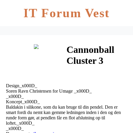
IT Forum Vest
Cannonball
Cluster 3
Sockets Sort –
Umage
Design_x000D_
Soren Ravn Christensen for Umage _x000D_
_x000D_
Koncept_x000D_
Baldakin i silikone, som du kan bruge til din pendel. Den er
smart fordi du nemt kan gemme ledningen inden i den og den
runde form gør, at pendlen får en flot afslutning op til
loftet._x000D_
_x000D_