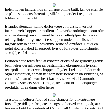
Inden nogen handler hos en Umage online butik kan de egentlig
se på netshoppens forretningsvilkår, dog er det i reglen et
tidskrævende projekt.
Et andet alternativ kunne derfor være at granske hvorvidt
internet webshoppen er medlem af e-mærke ordningen, som ofte
er en erklæring om at internet butikken efterfølger de danske
retningslinjer, tillige med at e-shoppen undertiden tilses af
fagfolk som kender til bestemmelserne på området. Det er en
rigtig god lejlighed til support, hvis du forvoldes udfordringer
som følge af dit køb.
Foruden dette foreslår vi at køberen er obs på de grundlæggende
betingelser der influerer på bestillingen, eksempelvis hvilken
returpolitik internet webshoppen tilbyder. I relation til det er det
også essesentielt, at man når som helst beholder sin kvittering på
e-mail, så man når som helst kan bevise købet af Cannonball
Cluster 3 Sockets Sort – Umage, hvad end man efterspørger
produkter til en dame eller herre.
Trustpilot medfører fuldt ud sikre chancer for at kontrollere
forskellige tidligere brugeres ratings og herved er det godt, at du
tjekker e-butikkens ratings af Cannonball Cluster 3 Sockets Sort