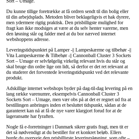
Sort – Umage.
Du kunne tillige foretrække at få ordren sendt til din bolig eller
til din arbejdsplads. Metoden bliver beklageligvis et hak dyrere,
men ydermere rigtig praktisk. Den prisbilligste mulighed for
fragt kan ikke modsiges at være at du selv henter varerne, men
den løsning står og falder med at du bor nærved internet
webshoppens adresse.
Leveringstidspunktet på Lamper -|| Lampeskærme og tilbehør -||
Vita Lampeskærme & Tilbehør -|| Cannonball Cluster 3 Sockets
Sort – Umage er selvfølgelig virkelig relevant hvis du står og
skal bruge din ordre lige om lidt, så derfor er det ret relevant at
du studerer det forventede leveringstidspunkt ved det relevante
produkt.
Adskillige internet webshops byder på dag-til-dag levering på en
lang række varenumre, eksempelvis Cannonball Cluster 3
Sockets Sort – Umage, men vær obs på at det er regnet ud fra at
bestillingen anbringes inden et besluttet tidspunkt, sådan at de
garanteret kan nå at få de nye varer klargjort forud for at de
lageransatte har fyraften.
Nogle få e-forretninger i Danmark sikrer gratis fragt, men tit er
det så nødvendigt at du bestiller for et konkret beløb. Ellers
burde du overveje den prisbilligste leveringsløsning, som ofte –