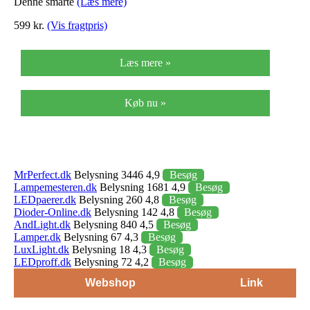
Denne smarte
(Læs mere)
599 kr.
(Vis fragtpris)
Læs mere »
Køb nu »
MrPerfect.dk
Belysning 3446 4,9
Besøg
Lampemesteren.dk
Belysning 1681 4,9
Besøg
LEDpaerer.dk
Belysning 260 4,8
Besøg
Dioder-Online.dk
Belysning 142 4,8
Besøg
AndLight.dk
Belysning 840 4,5
Besøg
Lamper.dk
Belysning 67 4,3
Besøg
LuxLight.dk
Belysning 18 4,3
Besøg
LEDproff.dk
Belysning 72 4,2
Besøg
Webshop
Link