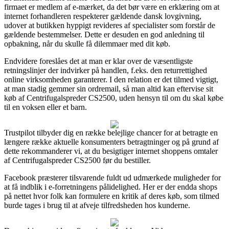
firmaet er medlem af e-mærket, da det bør være en erklæring om at
internet forhandleren respekterer gældende dansk lovgivning,
udover at butikken hyppigt revideres af specialister som forstår de
gældende bestemmelser. Dette er desuden en god anledning til
opbakning, når du skulle få dilemmaer med dit køb.
Endvidere foreslåes det at man er klar over de væsentligste
retningslinjer der indvirker på handlen, f.eks. den returrettighed
online virksomheden garanterer. I den relation er det tilmed vigtigt,
at man stadig gemmer sin ordremail, så man altid kan eftervise sit
køb af Centrifugalspreder CS2500, uden hensyn til om du skal købe
til en voksen eller et barn.
Trustpilot tilbyder dig en række belejlige chancer for at betragte en
længere række aktuelle konsumenters betragtninger og på grund af
dette rekommanderer vi, at du besigtiger internet shoppens omtaler
af Centrifugalspreder CS2500 før du bestiller.
Facebook præsterer tilsvarende fuldt ud udmærkede muligheder for
at få indblik i e-forretningens pålidelighed. Her er der endda shops
på nettet hvor folk kan formulere en kritik af deres køb, som tilmed
burde tages i brug til at afveje tilfredsheden hos kunderne.