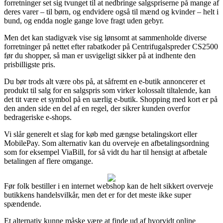
forretninger set sig tvunget til at nedbringe salgspriserne på mange af
deres varer – til børn, og endvidere også til mænd og kvinder – helt i
bund, og endda nogle gange love fragt uden gebyr.
Men det kan stadigvæk vise sig lønsomt at sammenholde diverse
forretninger på nettet efter rabatkoder på Centrifugalspreder CS2500
før du shopper, så man er usvigeligt sikker på at indhente den
prisbilligste pris.
Du bør trods alt være obs på, at såfremt en e-butik annoncerer et
produkt til salg for en salgspris som virker kolossalt tiltalende, kan
det tit være et symbol på en uærlig e-butik. Shopping med kort er på
den anden side en del af en regel, der sikrer kunden overfor
bedrageriske e-shops.
Vi slår generelt et slag for køb med gængse betalingskort eller
MobilePay. Som alternativ kan du overveje en afbetalingsordning
som for eksempel ViaBill, for så vidt du har til hensigt at afbetale
betalingen af flere omgange.
Før folk bestiller i en internet webshop kan de helt sikkert overveje
butikkens handelsvilkår, men det er for det meste ikke super
spændende.
Et alternativ kunne måske være at finde ud af hvorvidt online