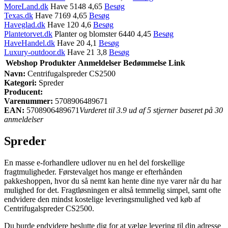
MoreLand.dk
Have 5148 4,65
Besøg
Texas.dk
Have 7169 4,65
Besøg
Haveglad.dk
Have 120 4,6
Besøg
Plantetorvet.dk
Planter og blomster 6440 4,45
Besøg
HaveHandel.dk
Have 20 4,1
Besøg
Luxury-outdoor.dk
Have 21 3,8
Besøg
Webshop
Produkter
Anmeldelser
Bedømmelse
Link
Navn:
Centrifugalspreder CS2500
Kategori:
Spreder
Producent:
Varenummer:
5708906489671
EAN:
5708906489671
Vurderet til 3.9 ud af 5 stjerner baseret på 30
anmeldelser
Spreder
En masse e-forhandlere udlover nu en hel del forskellige
fragtmuligheder. Førstevalget hos mange er efterhånden
pakkeshoppen, hvor du så nemt kan hente dine nye varer når du har
mulighed for det. Fragtløsningen er altså temmelig simpel, samt ofte
endvidere den mindst kostelige leveringsmulighed ved køb af
Centrifugalspreder CS2500.
Du burde endvidere beslutte dig for at vælge levering til din adresse