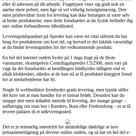
eller til adressen på dit arbejde. Fragttypen viser sig godt nok en
anelse mere pebret, men lige så vel virkelig hensigtsmæssig. Den
mest prisbevidste form for levering kan ikke benægtes at være selv
at hente produkterne, men dette forudsætter at du fysisk befinder dig
nær online forhandlerens tilholdssted.
Leveringstidspunktet på Spreder kan være ret vital såfremt du har
brug for produkterne om kort tid, og herved er det faktisk væsentligt
at du finder leveringstiden for det vedkommende produkt.
En hel del internet outlets byder på 1 dags fragt på de fleste
varenumre, eksempelvis Centrifugalspreder CS2500, men vær på
vagt da det forudsætter at bestillingen fuldbyrdes tidligere end et
aftalt klokkeslæt, således at de kan nå at få produktet klargjort forud
for at medarbejderne har fri.
Nogle få webbutikker frembyder gratis levering, men typisk stiller
det krav om at man handler for et fastsat beløb. Desuden kan du
snuppe den mest letkøbte metode til levering, der mange gange –
uafhængig om man bor i Randers, Ikast eller Fredensborg – er at få
leveret pakken til et udleveringssted.
Det er jo temmelig smertefrit for almindelige dødelige at lave
prissammenligning på diverse online outlets, og så har en hel del e-