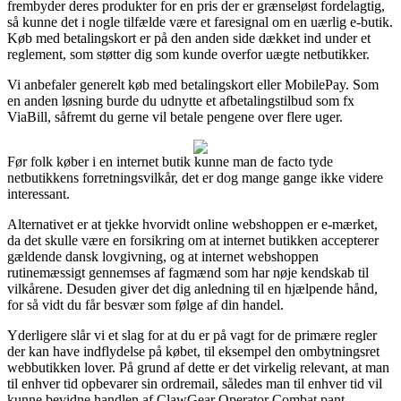
frembyder deres produkter for en pris der er grænseløst fordelagtig,
så kunne det i nogle tilfælde være et faresignal om en uærlig e-butik.
Køb med betalingskort er på den anden side dækket ind under et
reglement, som støtter dig som kunde overfor uægte netbutikker.
Vi anbefaler generelt køb med betalingskort eller MobilePay. Som
en anden løsning burde du udnytte et afbetalingstilbud som fx
ViaBill, såfremt du gerne vil betale pengene over flere uger.
Før folk køber i en internet butik kunne man de facto tyde
netbutikkens forretningsvilkår, det er dog mange gange ikke videre
interessant.
Alternativet er at tjekke hvorvidt online webshoppen er e-mærket,
da det skulle være en forsikring om at internet butikken accepterer
gældende dansk lovgivning, og at internet webshoppen
rutinemæssigt gennemses af fagmænd som har nøje kendskab til
vilkårene. Desuden giver det dig anledning til en hjælpende hånd,
for så vidt du får besvær som følge af din handel.
Yderligere slår vi et slag for at du er på vagt for de primære regler
der kan have indflydelse på købet, til eksempel den ombytningsret
webbutikken lover. På grund af dette er det virkelig relevant, at man
til enhver tid opbevarer sin ordremail, således man til enhver tid vil
kunne bevidne handlen af ClawGear Operator Combat pant