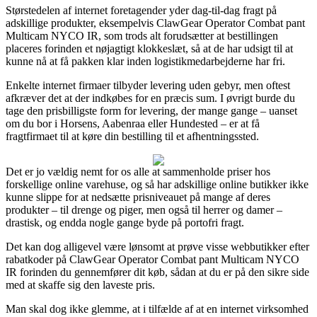
Størstedelen af internet foretagender yder dag-til-dag fragt på
adskillige produkter, eksempelvis ClawGear Operator Combat pant
Multicam NYCO IR, som trods alt forudsætter at bestillingen
placeres forinden et nøjagtigt klokkeslæt, så at de har udsigt til at
kunne nå at få pakken klar inden logistikmedarbejderne har fri.
Enkelte internet firmaer tilbyder levering uden gebyr, men oftest
afkræver det at der indkøbes for en præcis sum. I øvrigt burde du
tage den prisbilligste form for levering, der mange gange – uanset
om du bor i Horsens, Aabenraa eller Hundested – er at få
fragtfirmaet til at køre din bestilling til et afhentningssted.
Det er jo vældig nemt for os alle at sammenholde priser hos
forskellige online varehuse, og så har adskillige online butikker ikke
kunne slippe for at nedsætte prisniveauet på mange af deres
produkter – til drenge og piger, men også til herrer og damer –
drastisk, og endda nogle gange byde på portofri fragt.
Det kan dog alligevel være lønsomt at prøve visse webbutikker efter
rabatkoder på ClawGear Operator Combat pant Multicam NYCO
IR forinden du gennemfører dit køb, sådan at du er på den sikre side
med at skaffe sig den laveste pris.
Man skal dog ikke glemme, at i tilfælde af at en internet virksomhed