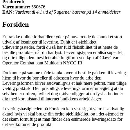
Producent:
Varenummer:
550676
EAN:
Vurderet til 4.1 ud af 5 stjerner baseret på 14 anmeldelser
Forsiden
En række online forhandlere yder på nuværende tidspunkt et stort
udvalg af løsninger til levering. Et hit er i øjeblikket
udleveringssteder, fordi du så har fuld fleksibilitet til at hente de
bestilte produkter når du har lyst. Leveringstypen er altså super let,
og ofte tillige den mest letkøbte fragtform ved køb af ClawGear
Operator Combat pant Multicam NYCO IR.
Du kunne på samme måde tænke over at bestille pakken til levering
hjem til hvor du bor eller til adressen hvor du arbejder.
Leveringsformen bliver sædvanligvis et hak mere pebret, men tillige
vældig praktisk. Den prisbilligste leveringsform er unægtelig at du
selv henter ordren, hvilket dog nødvendiggør at du fysisk befinder
dig med kort afstand til internet butikkens arbejdslager.
Leveringshastigheden på Forsiden kan vise sig at være usædvanlig
aktuel hvis vi skal bruge din ordre øjeblikkeligt, og i det øjemed er
det skam fornuftigt at man finder den estimerede leveringsdato for
det vedkommende produkt.