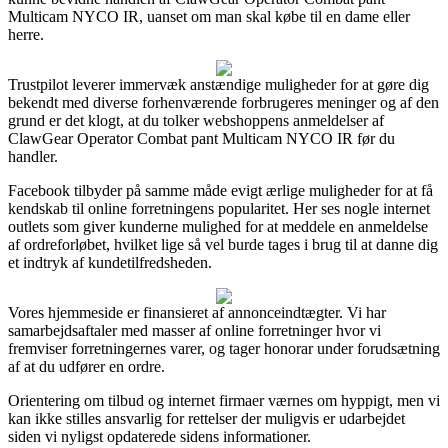
Multicam NYCO IR, uanset om man skal købe til en dame eller
herre.
Trustpilot leverer immervæk anstændige muligheder for at gøre dig
bekendt med diverse forhenværende forbrugeres meninger og af den
grund er det klogt, at du tolker webshoppens anmeldelser af
ClawGear Operator Combat pant Multicam NYCO IR før du
handler.
Facebook tilbyder på samme måde evigt ærlige muligheder for at få
kendskab til online forretningens popularitet. Her ses nogle internet
outlets som giver kunderne mulighed for at meddele en anmeldelse
af ordreforløbet, hvilket lige så vel burde tages i brug til at danne dig
et indtryk af kundetilfredsheden.
Vores hjemmeside er finansieret af annonceindtægter. Vi har
samarbejdsaftaler med masser af online forretninger hvor vi
fremviser forretningernes varer, og tager honorar under forudsætning
af at du udfører en ordre.
Orientering om tilbud og internet firmaer værnes om hyppigt, men vi
kan ikke stilles ansvarlig for rettelser der muligvis er udarbejdet
siden vi nyligst opdaterede sidens informationer.