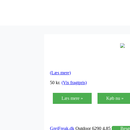
(Læs mere)
50 kr.
(Vis fragtpris)
Læs mere »
Køb nu »
GrejFreak.dk
Outdoor 6290 4,85
Besø