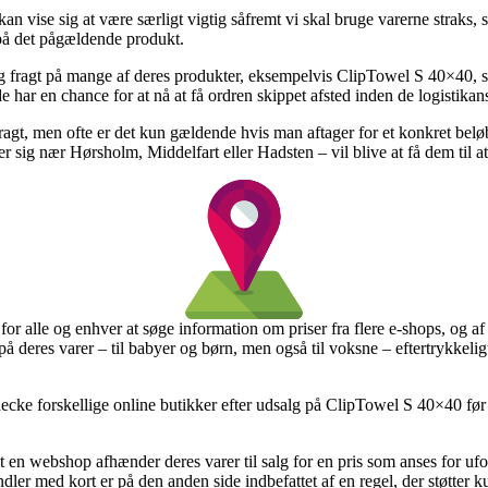
 vise sig at være særligt vigtig såfremt vi skal bruge varerne straks, så
 på det pågældende produkt.
dag fragt på mange af deres produkter, eksempelvis ClipTowel S 40×40, so
 har en chance for at nå at få ordren skippet afsted inden de logistikans
 fragt, men ofte er det kun gældende hvis man aftager for et konkret be
 sig nær Hørsholm, Middelfart eller Hadsten – vil blive at få dem til a
r alle og enhver at søge information om priser fra flere e-shops, og af d
e på deres varer – til babyer og børn, men også til voksne – eftertrykkel
ke forskellige online butikker efter udsalg på ClipTowel S 40×40 før d
t en webshop afhænder deres varer til salg for en pris som anses for ufo
dler med kort er på den anden side indbefattet af en regel, der støtter