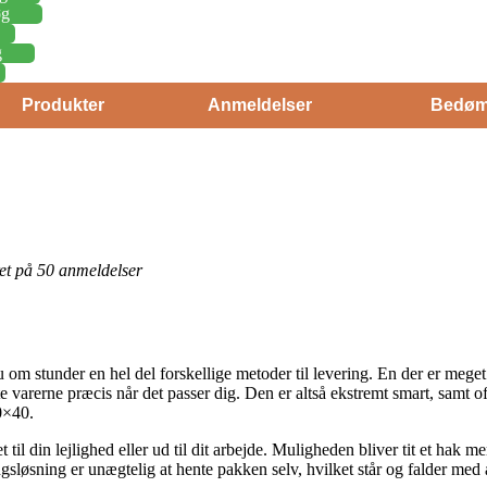
øg
g
Produkter
Anmeldelser
Bedøm
eret på 50 anmeldelser
m stunder en hel del forskellige metoder til levering. En der er meget 
e varerne præcis når det passer dig. Den er altså ekstremt smart, samt o
0×40.
til din lejlighed eller ud til dit arbejde. Muligheden bliver tit et hak 
gsløsning er unægtelig at hente pakken selv, hvilket står og falder med 