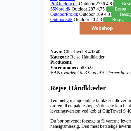
ProOutdoor.dk
Outdoor 2756 4,8
Bes
55Nord.dk
Outdoor 287 4,75
Besøg
OutdoorPro.dk
Outdoor 109 4,3
Besø
Outmore.dk
Outdoor 20 4,3
Besøg
Webshop
Navn:
ClipTowel S 40×40
Kategori:
Rejse Håndklæder
Producent:
Varenummer:
583622
EAN:
Vurderet til 3.9 ud af 5 stjerner bas
Rejse Håndklæder
Temmelig mange online butikker udlover nu o
ordren til en pakkeshop, så du selv kan hent
leveringsversion ved køb af ClipTowel S 4
Du bør omvendt forsøge at få varerne leveret 
hensigtsmæssig. Den mest betalelige leverin