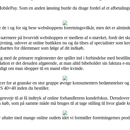
 MobilePay. Som en anden løsning burde du drage fordel af et afbetaling
 de i og for sig bese webshoppens forretningsvilkår, men det er almindel
e nærmere på hvorvidt webshoppen er medlem af e-mærket, fordi det skul
ning, udover at online butikken nu og da tilses af specialister som ke
 udsættes for dilemmaer som følge af dit indkøb.
lig med de primære reglementer der spiller ind i forbindelse med bestill
elation er det desuden afgørende, at man altid bibeholder sin faktura e-m
digt om man shopper til en mand eller kvinde.
ancer for at granske en stor gruppe øvrige konsumenters bedømmelser og p
 S 40×40 inden du bestiller.
enveje til at få indtryk af online forhandlerens kundefokus. Derudover 
 køb, som på samme måde må bruges til at tage stilling til hvor glade k
r aftaler med mange online outlets idet vi formidler forretningernes prod