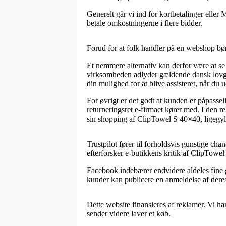
Generelt går vi ind for kortbetalinger eller
betale omkostningerne i flere bidder.
Forud for at folk handler på en webshop bør
Et nemmere alternativ kan derfor være at s
virksomheden adlyder gældende dansk lovgiv
din mulighed for at blive assisteret, når du
For øvrigt er det godt at kunden er påpasse
returneringsret e-firmaet kører med. I den r
sin shopping af ClipTowel S 40×40, ligegyl
Trustpilot fører til forholdsvis gunstige ch
efterforsker e-butikkens kritik af ClipTowel
Facebook indebærer endvidere aldeles fine g
kunder kan publicere en anmeldelse af deres
Dette website finansieres af reklamer. Vi ha
sender videre laver et køb.