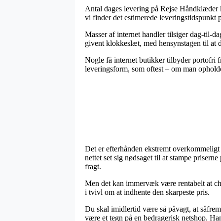
Antal dages levering på Rejse Håndklæder kan
vi finder det estimerede leveringstidspunkt
Masser af internet handler tilsiger dag-til-
givent klokkeslæt, med hensynstagen til at de
Nogle få internet butikker tilbyder portofri
leveringsform, som oftest – om man opholder
Det er efterhånden ekstremt overkommeligt fo
nettet set sig nødsaget til at stampe prisern
fragt.
Men det kan immervæk være rentabelt at chec
i tvivl om at indhente den skarpeste pris.
Du skal imidlertid være så påvagt, at såfrem
være et tegn på en bedragerisk netshop. Han