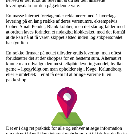
herved er det fuldt ud relevant at du ser den anslåede
leveringsdato for den pågældende vare.
En masse internet foretagender reklamerer med 1 hverdags
levering på en lang række af deres varenumre, eksempelvis
Cohen Small Pendel, Blank kobber, men det står og falder med
at ordren laves forinden et nøjagtigt klokkeslæt, med det formål
at de kan nå at få varen skippet afsted inden logistikpersonalet
har fyraften.
En række firmaer på nettet tilbyder gratis levering, men oftest
forudsætter det at der shoppes for en bestemt sum. Alternativt
kunne man udvælge den mest letkøbte leveringsmodel, hvilket
gerne – ligegyldigt om man opholder sig i Køge, Kalundborg
eller Humlebæk – er at få dem til at bringe varerne til en
pakkeshop.
Det er i dag ret praktisk for alle og enhver at søge information
om priser i blandt flere internet webshops, og til tak har de fleste