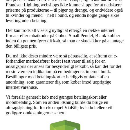
Frandsen Lighting webshops ikke kunne slippe for at nedskære
priserne på produkterne – til piger og drenge, og endvidere også
til kvinder og mænd – helt i bund, og endda nogle gange sikre
levering uden betaling.
Det kan trods alt vise sig nyttigt at eftergå en række internet
firmaer efter rabatkoder på Cohen Small Pendel, Blank kobber
inden du gennemfører dit køb, så man er skudsikker på at antage
den billigste pris.
Du må ikke desto mindre være så påpasselig, at såfremt en e-
forhandler markedsfører bedst i test varer til salg for en
udsalgspris der anses for besynderligt letkøbt, så kan det for det
meste være en indikation på en bedragerisk internet butik.
Bestillinger med betalingskort er heldigvis omfattet af en
anordning, som garanterer dig som køber imod uoprigtige
internet varehuse.
Vi foreslår generelt køb med gængse betalingskort eller
mobilbetaling. Som en anden løsning burde du bruge en
afdragsløsning fra for eksempel ViaBill, hvis du hellere vil
godtgøre omkostningerne senere.