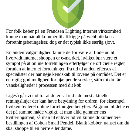
Før folk køber på en Frandsen Lighting internet virksomhed
kunne man når alt kommer til alt kigge på webbutikkens
forretningsbetingelser, dog er det typisk ikke særlig sjovt.
En anden valgmulighed kunne derfor være at finde ud af
hvorvidt internet shoppen er e-mærket, hvilket bør være et
sympol på at online forretningen efterfølger de officielle regler,
foruden at internet forretningen fra tid til anden efterses af
specialister der har nøje kendskab til lovene på området. Det er
en rigtig god mulighed for hjælpende service, såfremt du får
vanskeligheder i processen med dit køb.
Ligeså går vi ind for at du er sat ind i de mest aktuelle
retningslinjer der kan have betydning for ordren, for eksempel
hvilken bytteret online forretningen benytter. På grund af dette er
det på samme måde vigtigt, at man altid gemmer ens
kvitteringsmail, så man til enhver tid vil kunne dokumentere
bestillingen af Cohen Small Pendel, Blank kobber, uanset om du
skal shoppe til en herre eller dame.