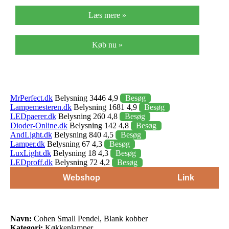
Læs mere »
Køb nu »
MrPerfect.dk
Belysning 3446 4,9
Besøg
Lampemesteren.dk
Belysning 1681 4,9
Besøg
LEDpaerer.dk
Belysning 260 4,8
Besøg
Dioder-Online.dk
Belysning 142 4,8
Besøg
AndLight.dk
Belysning 840 4,5
Besøg
Lamper.dk
Belysning 67 4,3
Besøg
LuxLight.dk
Belysning 18 4,3
Besøg
LEDproff.dk
Belysning 72 4,2
Besøg
Webshop
Link
Navn:
Cohen Small Pendel, Blank kobber
Kategori:
Køkkenlamper