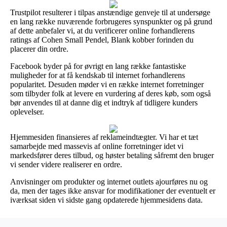
Trustpilot resulterer i tilpas anstændige genveje til at undersøge
en lang række nuværende forbrugeres synspunkter og på grund
af dette anbefaler vi, at du verificerer online forhandlerens
ratings af Cohen Small Pendel, Blank kobber forinden du
placerer din ordre.
Facebook byder på for øvrigt en lang række fantastiske
muligheder for at få kendskab til internet forhandlerens
popularitet. Desuden møder vi en række internet forretninger
som tilbyder folk at levere en vurdering af deres køb, som også
bør anvendes til at danne dig et indtryk af tidligere kunders
oplevelser.
Hjemmesiden finansieres af reklameindtægter. Vi har et tæt
samarbejde med massevis af online forretninger idet vi
markedsfører deres tilbud, og høster betaling såfremt den bruger
vi sender videre realiserer en ordre.
Anvisninger om produkter og internet outlets ajourføres nu og
da, men der tages ikke ansvar for modifikationer der eventuelt er
iværksat siden vi sidste gang opdaterede hjemmesidens data.