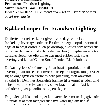
Producent:
Frandsen Lighting
Varenummer:
1441 210500101
EAN:
5702410221086
Vurderet til 4.6 ud af 5 stjerner baseret
på 24 anmeldelser
Køkkenlamper fra Frandsen Lighting
De fleste internet selskaber giver i vore dage en hel del
forskellige leveringsmodeller. En der er meget populær er nu til
dags at få bragt ordren til en pakkeshop, hvor du selv henter din
ordre når det passer ind i din kalender. Fragtmuligheden er altså
særdeles ligetil, og ofte tillige den mest prisbevidste slags
levering ved køb af Cohen Small Pendel, Blank kobber.
Du kan ligeledes beslutte dig for at bestille produkterne til
levering til dit hus eller til hvor du arbejder. Fragtløsningen viser
sig beklageligvis en anelse mindre prisbillig, men omvendt
virkelig let. Den mest betalelige løsning til levering er uden tvivl
at hente varerne selv, som dog stiller krav om at du fysisk
befinder dig tæt på online shoppens lager.
Fragttiden på Køkkenlamper kan være ekstremt udslagsgivende
i tilfælde af at man mangler dine nye varer lige om lidt, så