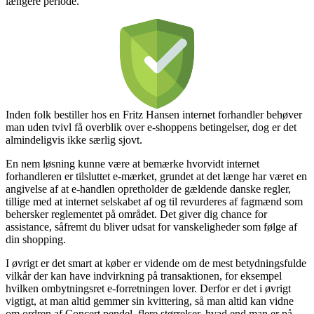
længere periode.
Inden folk bestiller hos en Fritz Hansen internet forhandler behøver
man uden tvivl få overblik over e-shoppens betingelser, dog er det
almindeligvis ikke særlig sjovt.
En nem løsning kunne være at bemærke hvorvidt internet
forhandleren er tilsluttet e-mærket, grundet at det længe har været en
angivelse af at e-handlen opretholder de gældende danske regler,
tillige med at internet selskabet af og til revurderes af fagmænd som
behersker reglementet på området. Det giver dig chance for
assistance, såfremt du bliver udsat for vanskeligheder som følge af
din shopping.
I øvrigt er det smart at køber er vidende om de mest betydningsfulde
vilkår der kan have indvirkning på transaktionen, for eksempel
hvilken ombytningsret e-forretningen lover. Derfor er det i øvrigt
vigtigt, at man altid gemmer sin kvittering, så man altid kan vidne
om ordren af Concert pendel, flere størrelser, hvad end man er på