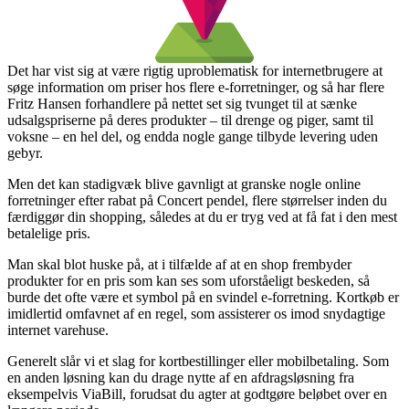
Det har vist sig at være rigtig uproblematisk for internetbrugere at
søge information om priser hos flere e-forretninger, og så har flere
Fritz Hansen forhandlere på nettet set sig tvunget til at sænke
udsalgspriserne på deres produkter – til drenge og piger, samt til
voksne – en hel del, og endda nogle gange tilbyde levering uden
gebyr.
Men det kan stadigvæk blive gavnligt at granske nogle online
forretninger efter rabat på Concert pendel, flere størrelser inden du
færdiggør din shopping, således at du er tryg ved at få fat i den mest
betalelige pris.
Man skal blot huske på, at i tilfælde af at en shop frembyder
produkter for en pris som kan ses som uforståeligt beskeden, så
burde det ofte være et symbol på en svindel e-forretning. Kortkøb er
imidlertid omfavnet af en regel, som assisterer os imod snydagtige
internet varehuse.
Generelt slår vi et slag for kortbestillinger eller mobilbetaling. Som
en anden løsning kan du drage nytte af en afdragsløsning fra
eksempelvis ViaBill, forudsat du agter at godtgøre beløbet over en