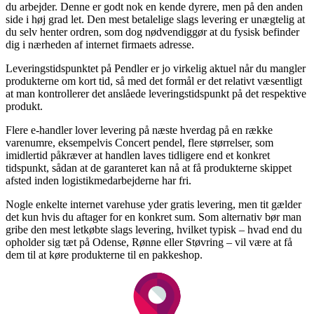
du arbejder. Denne er godt nok en kende dyrere, men på den anden
side i høj grad let. Den mest betalelige slags levering er unægtelig at
du selv henter ordren, som dog nødvendiggør at du fysisk befinder
dig i nærheden af internet firmaets adresse.
Leveringstidspunktet på Pendler er jo virkelig aktuel når du mangler
produkterne om kort tid, så med det formål er det relativt væsentligt
at man kontrollerer det anslåede leveringstidspunkt på det respektive
produkt.
Flere e-handler lover levering på næste hverdag på en række
varenumre, eksempelvis Concert pendel, flere størrelser, som
imidlertid påkræver at handlen laves tidligere end et konkret
tidspunkt, sådan at de garanteret kan nå at få produkterne skippet
afsted inden logistikmedarbejderne har fri.
Nogle enkelte internet varehuse yder gratis levering, men tit gælder
det kun hvis du aftager for en konkret sum. Som alternativ bør man
gribe den mest letkøbte slags levering, hvilket typisk – hvad end du
opholder sig tæt på Odense, Rønne eller Støvring – vil være at få
dem til at køre produkterne til en pakkeshop.