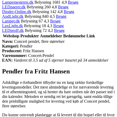
Lampemesteren.dk
Belysning 1681 4,9
Besøg
LEDpaerer.dk
Belysning 260 4,8
Besøg
Dioder-Online.dk
Belysning 142 4,8
Besøg
AndLight.dk
Belysning 840 4,5
Besøg
Lamper.dk
Belysning 67 4,3
Besøg
LuxLight.dk
Belysning 18 4,3
Besøg
LEDproff.dk
Belysning 72 4,2
Besøg
Webshop
Produkter
Anmeldelser
Bedømmelse
Link
Navn:
Concert pendel, flere størrelser
Kategori:
Pendler
Producent:
Fritz Hansen
Varenummer:
Concert-Pendel
EAN:
Vurderet til 3.5 ud af 5 stjerner baseret på 34 anmeldelser
Pendler fra Fritz Hansen
Adskillige e-forhandlere tilbyder nu en lang række forskellige
leveringsmodeller. Det mest almindelige er for nærværende levering
til et afhentningssted, og så henter du bare ordren når det passer ind i
din kalender. Metoden er nemlig ret let gængelig, samt endda tillige
den prisbilligste mulighed for levering ved køb af Concert pendel,
flere størrelser.
Du kunne omvendt planlægge at få leveret til din bopæl eller til hvor