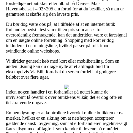
forskellige netbutikker efter tilbud på Denver Maja
Havemøbelsæt – 92×205 cm forud for at du bestiller, så man er
garanteret at skaffe sig den laveste pris.
Du bør dog være obs på, at i tilfælde af at en internet butik
forhandler bedst i test varer til en pris som anses for
overordentlig fremragende, kan det undertiden være et faresignal
om en uægte online forretning. Shopping med kort er dog
inkluderet i en retningslinje, hvilket passer på folk imod
svindlende online webshops.
Vi tilråder generelt køb med kort eller mobilbetaling. Som en
anden løsning kan du drage nytte af et afdragstilbud fra
eksempelvis ViaBill, forudsat du ser en fordel i at godtgøre
beløbet over flere uger.
Inden nogen handler i en forhandler på nettet kunne de
utvivlsomt få overblik over butikkens vilkår, det er dog ofte en
tidskrævende opgave.
En nem løsning er at kontrollere hvorvidt online butikken er e-
mærket, hvilket er en sikring om at netshoppen accepterer
gældende dansk lovgivning, samt at e-forhandleren regelmæssigt
føres tilsyn med af fagfolk som kender til lovene på området.