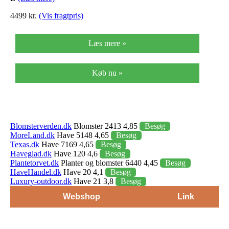
4499 kr.
(Vis fragtpris)
Læs mere »
Køb nu »
Blomsterverden.dk
Blomster 2413 4,85
Besøg
MoreLand.dk
Have 5148 4,65
Besøg
Texas.dk
Have 7169 4,65
Besøg
Haveglad.dk
Have 120 4,6
Besøg
Plantetorvet.dk
Planter og blomster 6440 4,45
Besøg
HaveHandel.dk
Have 20 4,1
Besøg
Luxury-outdoor.dk
Have 21 3,8
Besøg
Webshop
Link