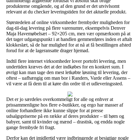
ualmindeligt afgørende forudsat vi absolut skal bruge
produkterne omgående, og af den grund er det utvivlsomt
relevant at du checker leveringstiden for det aktuelle produkt.
Størstedelen af online virksomheder frembyder muligheden for
dag-til-dag levering på flere varenumre, eksempelvis Denver
Maja Havemøbelsæt – 92×205 cm, men vær opmærksom på at
det tager udgangspunkt i at handlen gemmenføres inden et aftalt
klokkeslæt, så de har mulighed for at nå at få bestillingen afsted
forud for at de lageransatte drager hjemad.
Indtil flere internet virksomheder lover portofri levering, men
undertiden kræves det at der indkøbes for en konkret sum. I
øvrigt kan man tage den mest letkøbte løsning til levering, der
oftest – uafhængig om man bor i Randers, Varde eller Assens –
vil være at få dem til at køre din ordre til et udleveringssted.
Det er jo særdeles overkommeligt for alle og enhver at
prissammenligne hos flere e-butikker, og ergo har masser af
online forhandlere ikke kunne slippe for at presse
udsalgspriserne på en række af deres produkter – til børn og
babyer, samt til kvinder og mænd – drastisk, og endda nogle
gange frembyde fri fragt.
Derfor kan det imidlertid være indbringende at besigtige nogle