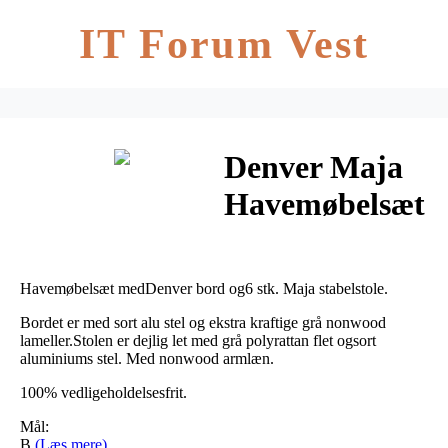
IT Forum Vest
Denver Maja
Havemøbelsæt
– 92×205 cm
Havemøbelsæt medDenver bord og6 stk. Maja stabelstole.
Bordet er med sort alu stel og ekstra kraftige grå nonwood
lameller.Stolen er dejlig let med grå polyrattan flet ogsort
aluminiums stel. Med nonwood armlæn.
100% vedligeholdelsesfrit.
Mål:
B
(Læs mere)