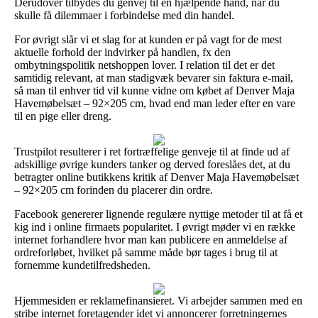
Derudover tilbydes du genvej til en hjælpende hånd, når du
skulle få dilemmaer i forbindelse med din handel.
For øvrigt slår vi et slag for at kunden er på vagt for de mest
aktuelle forhold der indvirker på handlen, fx den
ombytningspolitik netshoppen lover. I relation til det er det
samtidig relevant, at man stadigvæk bevarer sin faktura e-mail,
så man til enhver tid vil kunne vidne om købet af Denver Maja
Havemøbelsæt – 92×205 cm, hvad end man leder efter en vare
til en pige eller dreng.
Trustpilot resulterer i ret fortræffelige genveje til at finde ud af
adskillige øvrige kunders tanker og derved foreslåes det, at du
betragter online butikkens kritik af Denver Maja Havemøbelsæt
– 92×205 cm forinden du placerer din ordre.
Facebook genererer lignende regulære nyttige metoder til at få et
kig ind i online firmaets popularitet. I øvrigt møder vi en række
internet forhandlere hvor man kan publicere en anmeldelse af
ordreforløbet, hvilket på samme måde bør tages i brug til at
fornemme kundetilfredsheden.
Hjemmesiden er reklamefinansieret. Vi arbejder sammen med en
stribe internet foretagender idet vi annoncerer forretningernes