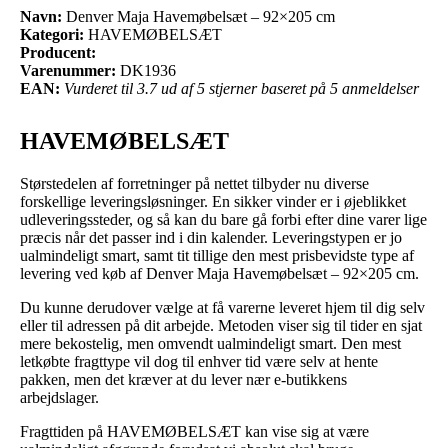
Navn:
Denver Maja Havemøbelsæt – 92×205 cm
Kategori:
HAVEMØBELSÆT
Producent:
Varenummer:
DK1936
EAN:
Vurderet til 3.7 ud af 5 stjerner baseret på 5 anmeldelser
HAVEMØBELSÆT
Størstedelen af forretninger på nettet tilbyder nu diverse
forskellige leveringsløsninger. En sikker vinder er i øjeblikket
udleveringssteder, og så kan du bare gå forbi efter dine varer lige
præcis når det passer ind i din kalender. Leveringstypen er jo
ualmindeligt smart, samt tit tillige den mest prisbevidste type af
levering ved køb af Denver Maja Havemøbelsæt – 92×205 cm.
Du kunne derudover vælge at få varerne leveret hjem til dig selv
eller til adressen på dit arbejde. Metoden viser sig til tider en sjat
mere bekostelig, men omvendt ualmindeligt smart. Den mest
letkøbte fragttype vil dog til enhver tid være selv at hente
pakken, men det kræver at du lever nær e-butikkens
arbejdslager.
Fragttiden på HAVEMØBELSÆT kan vise sig at være