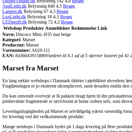
Dioder-Online.dk
Belysning 142 4,8
Besøg
AndLight.dk
Belysning 840 4,5
Besøg
Lamper.dk
Belysning 67 4,3
Besøg
LuxLight.dk
Belysning 18 4,3
Besøg
LEDproff.dk
Belysning 72 4,2
Besøg
Webshop
Produkter
Anmeldelser
Bedømmelse
Link
Navn:
Discoco Mini, Ø35 mat beige
Kategori:
Marset
Producent:
Marset
Varenummer:
A620-111
EAN:
8436043915889
Vurderet til 4.1 ud af 5 stjerner baseret på 41
Marset fra Marset
En lang række webshops i Danmark tildeler i øjeblikket alverdens løsnin
Fragtløsningen er jo ekstremt ukompliceret, samt desuden endda den 
Du kan omvendt overveje at få pakken bragt hjem til din privatadresse
prisbevidste fragtmetode er utvivlsomt at hente ordren selv, som desvæ
Leveringsdygtigheden på Marset er selvfølgelig yderst væsentlig forud
for levering ved det vedkommende produkt.
Mange netshops i Danmark byder på 1 dags levering på flere produkter,
nå at få produktet ekspederet inden lagermedarbejderne holder fyrafte