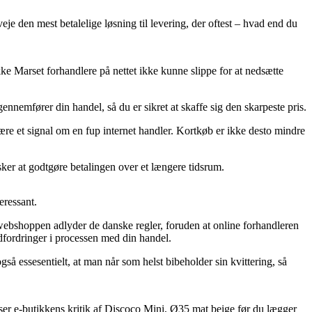
veje den mest betalelige løsning til levering, der oftest – hvad end du
kke Marset forhandlere på nettet ikke kunne slippe for at nedsætte
nnemfører din handel, så du er sikret at skaffe sig den skarpeste pris.
ære et signal om en fup internet handler. Kortkøb er ikke desto mindre
sker at godtgøre betalingen over et længere tidsrum.
eressant.
 webshoppen adlyder de danske regler, foruden at online forhandleren
udfordringer i processen med din handel.
også essesentielt, at man når som helst bibeholder sin kvittering, så
eser e-butikkens kritik af Discoco Mini, Ø35 mat beige før du lægger