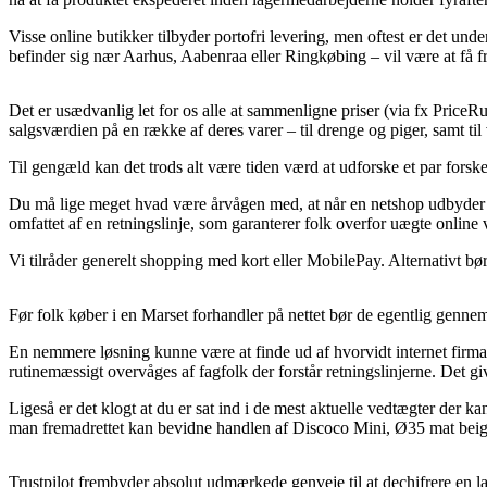
Visse online butikker tilbyder portofri levering, men oftest er det unde
befinder sig nær Aarhus, Aabenraa eller Ringkøbing – vil være at få fra
Det er usædvanlig let for os alle at sammenligne priser (via fx PriceR
salgsværdien på en række af deres varer – til drenge og piger, samt ti
Til gengæld kan det trods alt være tiden værd at udforske et par forsk
Du må lige meget hvad være årvågen med, at når en netshop udbyder en 
omfattet af en retningslinje, som garanterer folk overfor uægte online
Vi tilråder generelt shopping med kort eller MobilePay. Alternativt b
Før folk køber i en Marset forhandler på nettet bør de egentlig gennem
En nemmere løsning kunne være at finde ud af hvorvidt internet firmae
rutinemæssigt overvåges af fagfolk der forstår retningslinjerne. Det gi
Ligeså er det klogt at du er sat ind i de mest aktuelle vedtægter der kan
man fremadrettet kan bevidne handlen af Discoco Mini, Ø35 mat beige
Trustpilot frembyder absolut udmærkede genveje til at dechifrere en l