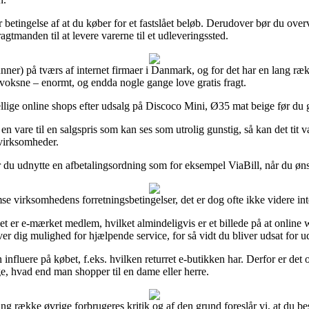
r betingelse af at du køber for et fastslået beløb. Derudover bør du over
gtmanden til at levere varerne til et udleveringssted.
unner) på tværs af internet firmaer i Danmark, og for det har en lang ræ
l voksne – enormt, og endda nogle gange love gratis fragt.
ellige online shops efter udsalg på Discoco Mini, Ø35 mat beige før du ge
vare til en salgspris som kan ses som utrolig gunstig, så kan det tit v
 virksomheder.
ør du udnytte en afbetalingsordning som for eksempel ViaBill, når du øn
se virksomhedens forretningsbetingelser, det er dog ofte ikke videre int
t er e-mærket medlem, hvilket almindeligvis er et billede på at online
ver dig mulighed for hjælpende service, for så vidt du bliver udsat for 
 influere på købet, f.eks. hvilken returret e-butikken har. Derfor er det 
, hvad end man shopper til en dame eller herre.
ang række øvrige forbrugeres kritik og af den grund foreslår vi, at du b