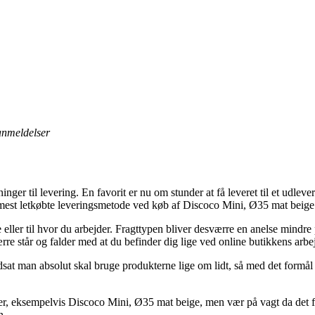
 anmeldelser
ger til levering. En favorit er nu om stunder at få leveret til et udleve
mest letkøbte leveringsmetode ved køb af Discoco Mini, Ø35 mat beige
 eller til hvor du arbejder. Fragttypen bliver desværre en anelse mindr
rre står og falder med at du befinder dig lige ved online butikkens arbe
sat man absolut skal bruge produkterne lige om lidt, så med det formål 
 eksempelvis Discoco Mini, Ø35 mat beige, men vær på vagt da det forud
n.