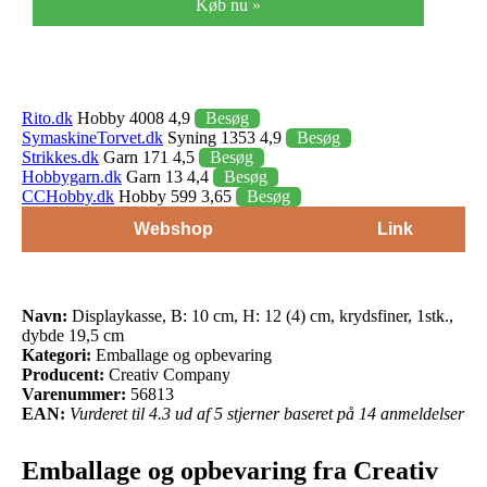
Køb nu »
Rito.dk
Hobby 4008 4,9
Besøg
SymaskineTorvet.dk
Syning 1353 4,9
Besøg
Strikkes.dk
Garn 171 4,5
Besøg
Hobbygarn.dk
Garn 13 4,4
Besøg
CCHobby.dk
Hobby 599 3,65
Besøg
Webshop
Link
Navn:
Displaykasse, B: 10 cm, H: 12 (4) cm, krydsfiner, 1stk.,
dybde 19,5 cm
Kategori:
Emballage og opbevaring
Producent:
Creativ Company
Varenummer:
56813
EAN:
Vurderet til 4.3 ud af 5 stjerner baseret på 14 anmeldelser
Emballage og opbevaring fra Creativ