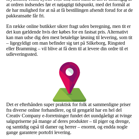
at ordren indsendes før et nøjagtigt tidspunkt, med det formål at
de har mulighed for at nå at få bestillingen afsendt forud for at de
pakkeansatte får fri.
En række online butikker sikrer fragt uden beregning, men tit er
det kun gældende hvis der købes for en fastsat pris. Alternativt
kan man udse dig den mest betalelige løsning til levering, som tit
– ligegyldigt om man befinder sig tæt på Silkeborg, Ringsted
eller Bramming – vil blive at få dem til at levere din ordre til et
udleveringssted.
Det er efterhånden super praktisk for folk at sammenligne priser
fra diverse online forhandlere, og til gengæld har en hel del
Creativ Company e-forretninger fundet det uundgåeligt at tvinge
salgspriserne på mange af deres produkter – til piger og drenge,
og samtidig også til damer og herrer – enormt, og endda nogle
gange garantere portofri levering.