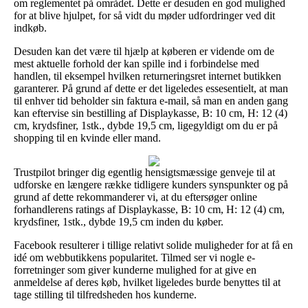
om reglementet på området. Dette er desuden en god mulighed
for at blive hjulpet, for så vidt du møder udfordringer ved dit
indkøb.
Desuden kan det være til hjælp at køberen er vidende om de
mest aktuelle forhold der kan spille ind i forbindelse med
handlen, til eksempel hvilken returneringsret internet butikken
garanterer. På grund af dette er det ligeledes essesentielt, at man
til enhver tid beholder sin faktura e-mail, så man en anden gang
kan eftervise sin bestilling af Displaykasse, B: 10 cm, H: 12 (4)
cm, krydsfiner, 1stk., dybde 19,5 cm, ligegyldigt om du er på
shopping til en kvinde eller mand.
Trustpilot bringer dig egentlig hensigtsmæssige genveje til at
udforske en længere række tidligere kunders synspunkter og på
grund af dette rekommanderer vi, at du eftersøger online
forhandlerens ratings af Displaykasse, B: 10 cm, H: 12 (4) cm,
krydsfiner, 1stk., dybde 19,5 cm inden du køber.
Facebook resulterer i tillige relativt solide muligheder for at få en
idé om webbutikkens popularitet. Tilmed ser vi nogle e-
forretninger som giver kunderne mulighed for at give en
anmeldelse af deres køb, hvilket ligeledes burde benyttes til at
tage stilling til tilfredsheden hos kunderne.