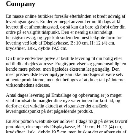
Company
En masse online butikker foreslår efterhånden et bredt udvalg af
leveringsudgaver. En der er meget anvendt er nu til dags at få
leveret til et afhentningssted, og så kan du bare gå forbi efter din
ordre på et valgfrit tidspunkt. Den er nemlig ualmindeligt
hensigtsmæssig, og typisk desuden den mest letkøbte form for
levering ved køb af Displaykasse, B: 10 cm, H: 12 (4) cm,
krydsfiner, 1stk., dybde 19,5 cm.
Du burde endvidere prøve at bestille levering til din bolig eller
ud til dit arbejdes adresse. Fragttypen viser sig gennemsnitligt en
kende mere pebret, men ligeledes ekstremt let gængelig. Den
mest prisbevidste leveringstype kan ikke modsiges at være selv
at hente produkterne, men det betinges af at du er tæt på internet
virksomhedens adresse.
Antal dages levering på Emballage og opbevaring er jo meget
vital forudsat du mangler dine nye varer inden for kort tid, og
derfor er det virkelig aktuelt at vi gransker det anslåede
leveringstidspunkt på det pågældende produkt.
En stor portion webbutikker udlover 1 dags fragt på deres favorit
produkter, eksempelvis Displaykasse, B: 10 cm, H: 12 (4) cm,
krydsfiner, 1stk., dybde 19,5 cm, men husk at det er afhængig af