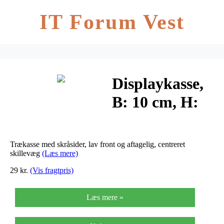
IT Forum Vest
Displaykasse,
B: 10 cm, H:
12 (4) cm,
krydsfiner,
Trækasse med skråsider, lav front og aftagelig, centreret
1stk., dybde
skillevæg
(Læs mere)
29 kr.
(Vis fragtpris)
19,5 cm
Læs mere »