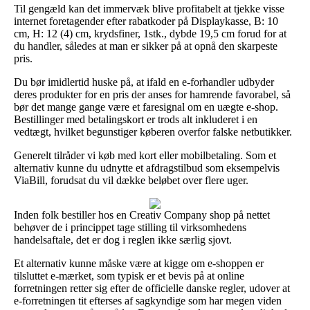
Til gengæld kan det immervæk blive profitabelt at tjekke visse
internet foretagender efter rabatkoder på Displaykasse, B: 10
cm, H: 12 (4) cm, krydsfiner, 1stk., dybde 19,5 cm forud for at
du handler, således at man er sikker på at opnå den skarpeste
pris.
Du bør imidlertid huske på, at ifald en e-forhandler udbyder
deres produkter for en pris der anses for hamrende favorabel, så
bør det mange gange være et faresignal om en uægte e-shop.
Bestillinger med betalingskort er trods alt inkluderet i en
vedtægt, hvilket begunstiger køberen overfor falske netbutikker.
Generelt tilråder vi køb med kort eller mobilbetaling. Som et
alternativ kunne du udnytte et afdragstilbud som eksempelvis
ViaBill, forudsat du vil dække beløbet over flere uger.
Inden folk bestiller hos en Creativ Company shop på nettet
behøver de i princippet tage stilling til virksomhedens
handelsaftale, det er dog i reglen ikke særlig sjovt.
Et alternativ kunne måske være at kigge om e-shoppen er
tilsluttet e-mærket, som typisk er et bevis på at online
forretningen retter sig efter de officielle danske regler, udover at
e-forretningen tit efterses af sagkyndige som har megen viden