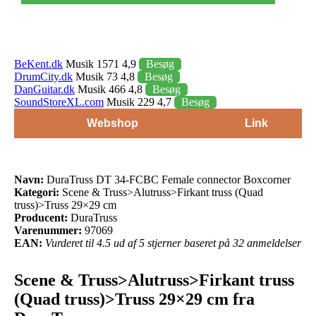
BeKent.dk
Musik 1571 4,9
Besøg
DrumCity.dk
Musik 73 4,8
Besøg
DanGuitar.dk
Musik 466 4,8
Besøg
SoundStoreXL.com
Musik 229 4,7
Besøg
Webshop
Link
Navn:
DuraTruss DT 34-FCBC Female connector Boxcorner
Kategori:
Scene & Truss>Alutruss>Firkant truss (Quad
truss)>Truss 29×29 cm
Producent:
DuraTruss
Varenummer:
97069
EAN:
Vurderet til 4.5 ud af 5 stjerner baseret på 32 anmeldelser
Scene & Truss>Alutruss>Firkant truss
(Quad truss)>Truss 29×29 cm fra