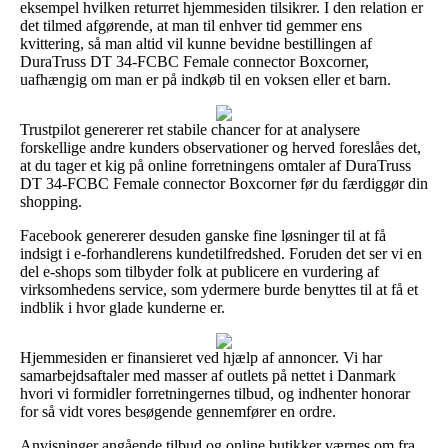
eksempel hvilken returret hjemmesiden tilsikrer. I den relation er
det tilmed afgørende, at man til enhver tid gemmer ens
kvittering, så man altid vil kunne bevidne bestillingen af
DuraTruss DT 34-FCBC Female connector Boxcorner,
uafhængig om man er på indkøb til en voksen eller et barn.
Trustpilot genererer ret stabile chancer for at analysere
forskellige andre kunders observationer og herved foreslåes det,
at du tager et kig på online forretningens omtaler af DuraTruss
DT 34-FCBC Female connector Boxcorner før du færdiggør din
shopping.
Facebook genererer desuden ganske fine løsninger til at få
indsigt i e-forhandlerens kundetilfredshed. Foruden det ser vi en
del e-shops som tilbyder folk at publicere en vurdering af
virksomhedens service, som ydermere burde benyttes til at få et
indblik i hvor glade kunderne er.
Hjemmesiden er finansieret ved hjælp af annoncer. Vi har
samarbejdsaftaler med masser af outlets på nettet i Danmark
hvori vi formidler forretningernes tilbud, og indhenter honorar
for så vidt vores besøgende gennemfører en ordre.
Anvisninger angående tilbud og online butikker værnes om fra