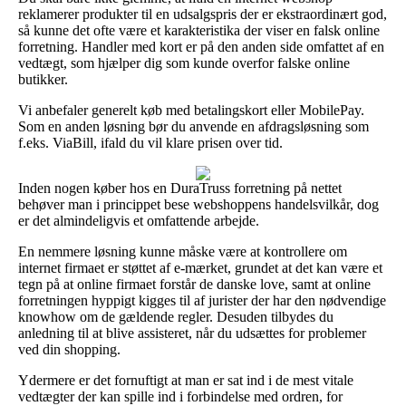
reklamerer produkter til en udsalgspris der er ekstraordinært god,
så kunne det ofte være et karakteristika der viser en falsk online
forretning. Handler med kort er på den anden side omfattet af en
vedtægt, som hjælper dig som kunde overfor falske online
butikker.
Vi anbefaler generelt køb med betalingskort eller MobilePay.
Som en anden løsning bør du anvende en afdragsløsning som
f.eks. ViaBill, ifald du vil klare prisen over tid.
Inden nogen køber hos en DuraTruss forretning på nettet
behøver man i princippet bese webshoppens handelsvilkår, dog
er det almindeligvis et omfattende arbejde.
En nemmere løsning kunne måske være at kontrollere om
internet firmaet er støttet af e-mærket, grundet at det kan være et
tegn på at online firmaet forstår de danske love, samt at online
forretningen hyppigt kigges til af jurister der har den nødvendige
knowhow om de gældende regler. Desuden tilbydes du
anledning til at blive assisteret, når du udsættes for problemer
ved din shopping.
Ydermere er det fornuftigt at man er sat ind i de mest vitale
vedtægter der kan spille ind i forbindelse med ordren, for