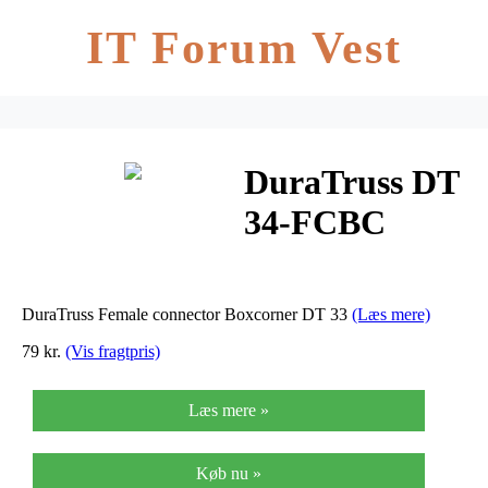
IT Forum Vest
DuraTruss DT
34-FCBC
Female
connector
DuraTruss Female connector Boxcorner DT 33
(Læs mere)
Boxcorner
79 kr.
(Vis fragtpris)
Læs mere »
Køb nu »