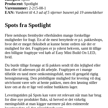
Producent:
Spotlight
Varenummer:
2-215-08-1
EAN:
Vurderet til 4.3 ud af 5 stjerner baseret på 19 anmeldelser
Spots fra Spotlight
Flere netshops frembyder efterhånden mange forskellige
muligheder for fragt. En af de mest benyttede er p.t. pakkeshops,
hvor det er meget fleksibelt at kunne hente ordren når der er
mulighed for det. Fragttypen er jo yderst bekvem, samt tit tillige
den billigste fragttype ved køb af Easy Mini Build On LED,
hvid.
Du burde tillige forsøge at få pakken sendt til din lejlighed eller
hus eller til adressen på dit arbejde. Fragttypen er i mange
tilfælde en tand mere omkostningsfuld, men til gengæld rigtig
hensigtsmæssig. Den prisbilligste mulighed for levering vil dog
utvivlsomt være selv at hente pakken, men den løsning stiller
krav om at du er lige ved online butikkens lager.
Leveringstiden på Spots kan være ret relevant når man har brug
for dine nye produkter fluks, så herved er det virkelig
meningsfuldt at man kigger nærmere på den estimerede