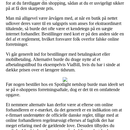
for at du færdiggør din shopping, sådan at du er usvigeligt sikker
på at få den skarpeste pris.
Man må alligevel være årvågen med, at når en butik på nettet
udlover deres varer til en salgspris som anses for ekstraordinært
tiltalende, så burde det ofte være et kendetegn på en uægte
internet forhandler. Bestillinger med kort er på den anden side en
del af et reglement, hvilket forsvarer folk overfor falske online
forretninger.
Vi går generelt ind for bestillinger med betalingskort eller
mobilbetaling. Alternativt burde du drage nytte af et
afbetalingstilbud fra eksempelvis ViaBill, hvis du har i sinde at
dække prisen over et længere tidsrum.
Før nogen bestiller hos en Spotlight netshop burde man ideelt set
se på e-shoppens forretningsaftale, dog er det tit en omfattende
opgave.
Et nemmere alternativ kan derfor være at efterse om online
forhandleren er e-mærket, da det generelt er en indikation om at
e-firmaet understøtter de officielle danske regler, tillige med at
online forhandleren regelmæssigt efterses af fagfolk der har
meget erfaring med de gældende love. Desuden tilbydes du