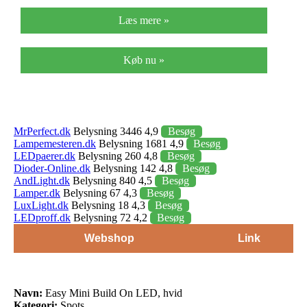
Læs mere »
Køb nu »
MrPerfect.dk
Belysning 3446 4,9
Besøg
Lampemesteren.dk
Belysning 1681 4,9
Besøg
LEDpaerer.dk
Belysning 260 4,8
Besøg
Dioder-Online.dk
Belysning 142 4,8
Besøg
AndLight.dk
Belysning 840 4,5
Besøg
Lamper.dk
Belysning 67 4,3
Besøg
LuxLight.dk
Belysning 18 4,3
Besøg
LEDproff.dk
Belysning 72 4,2
Besøg
Webshop
Link
Navn:
Easy Mini Build On LED, hvid
Kategori:
Spots