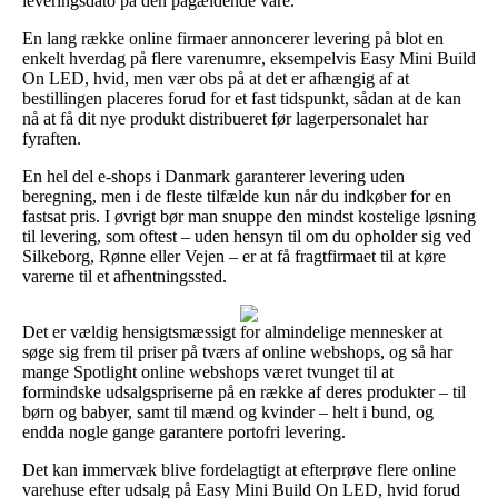
leveringsdato på den pågældende vare.
En lang række online firmaer annoncerer levering på blot en
enkelt hverdag på flere varenumre, eksempelvis Easy Mini Build
On LED, hvid, men vær obs på at det er afhængig af at
bestillingen placeres forud for et fast tidspunkt, sådan at de kan
nå at få dit nye produkt distribueret før lagerpersonalet har
fyraften.
En hel del e-shops i Danmark garanterer levering uden
beregning, men i de fleste tilfælde kun når du indkøber for en
fastsat pris. I øvrigt bør man snuppe den mindst kostelige løsning
til levering, som oftest – uden hensyn til om du opholder sig ved
Silkeborg, Rønne eller Vejen – er at få fragtfirmaet til at køre
varerne til et afhentningssted.
Det er vældig hensigtsmæssigt for almindelige mennesker at
søge sig frem til priser på tværs af online webshops, og så har
mange Spotlight online webshops været tvunget til at
formindske udsalgspriserne på en række af deres produkter – til
børn og babyer, samt til mænd og kvinder – helt i bund, og
endda nogle gange garantere portofri levering.
Det kan immervæk blive fordelagtigt at efterprøve flere online
varehuse efter udsalg på Easy Mini Build On LED, hvid forud