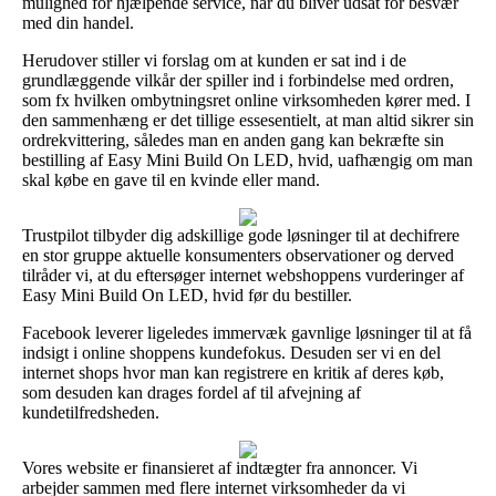
mulighed for hjælpende service, når du bliver udsat for besvær
med din handel.
Herudover stiller vi forslag om at kunden er sat ind i de
grundlæggende vilkår der spiller ind i forbindelse med ordren,
som fx hvilken ombytningsret online virksomheden kører med. I
den sammenhæng er det tillige essesentielt, at man altid sikrer sin
ordrekvittering, således man en anden gang kan bekræfte sin
bestilling af Easy Mini Build On LED, hvid, uafhængig om man
skal købe en gave til en kvinde eller mand.
Trustpilot tilbyder dig adskillige gode løsninger til at dechifrere
en stor gruppe aktuelle konsumenters observationer og derved
tilråder vi, at du eftersøger internet webshoppens vurderinger af
Easy Mini Build On LED, hvid før du bestiller.
Facebook leverer ligeledes immervæk gavnlige løsninger til at få
indsigt i online shoppens kundefokus. Desuden ser vi en del
internet shops hvor man kan registrere en kritik af deres køb,
som desuden kan drages fordel af til afvejning af
kundetilfredsheden.
Vores website er finansieret af indtægter fra annoncer. Vi
arbejder sammen med flere internet virksomheder da vi