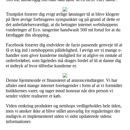
Trustpilot forærer dig evigt ærlige løsninger til at blive klogere
på flere øvrige forbrugeres synspunkter og på grund af dette er
det anbefalelsesværdigt, at du betragter internet webshoppens
vurderinger af Eco. tangerine handwash 500 ml forud for at du
færdiggør din shopping.
Facebook forærer dig endvidere de facto passende genveje til at
få et kig ind i netshoppens pålidelighed. I øvrigt ser vi mange e-
handler som giver kunderne mulighed for at afgive en omtale af
ordreforløbet, som ligeledes må drages fordel af til at danne dig
et indtryk af hvor tilfredse kunderne er.
Denne hjemmeside er finansieret af annonceindtægter. Vi har
aftaler med mange internet foretagender i form af at vi formidler
butikkernes varer, og tager imod honorar når den person vi
sender videre realiserer et køb.
Viden omkring produkter og netshops vedligeholdes hele tiden,
men vi ønsker ikke at blive stillet ansvarlig for reguleringer der
muligvis er implementeret siden vi sidst opdaterede sidens
informationer.