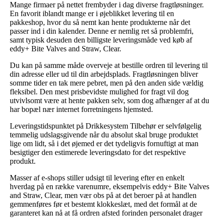
Mange firmaer på nettet frembyder i dag diverse fragtløsninger.
En favorit iblandt mange er i øjeblikket levering til en
pakkeshop, hvor du så nemt kan hente produkterne når det
passer ind i din kalender. Denne er nemlig ret så problemfri,
samt typisk desuden den billigste leveringsmåde ved køb af
eddy+ Bite Valves and Straw, Clear.
Du kan på samme måde overveje at bestille ordren til levering til
din adresse eller ud til din arbejdsplads. Fragtløsningen bliver
somme tider en tak mere pebret, men på den anden side vældig
fleksibel. Den mest prisbevidste mulighed for fragt vil dog
utvivlsomt være at hente pakken selv, som dog afhænger af at du
har bopæl nær internet forretningens hjemsted.
Leveringstidspunktet på Drikkesystem Tilbehør er selvfølgelig
temmelig udslagsgivende når du absolut skal bruge produktet
lige om lidt, så i det øjemed er det tydeligvis fornuftigt at man
besigtiger den estimerede leveringsdato for det respektive
produkt.
Masser af e-shops stiller udsigt til levering efter en enkelt
hverdag på en række varenumre, eksempelvis eddy+ Bite Valves
and Straw, Clear, men vær obs på at det beroer på at handlen
gemmenføres før et bestemt klokkeslæt, med det formål at de
garanteret kan nå at få ordren afsted forinden personalet drager