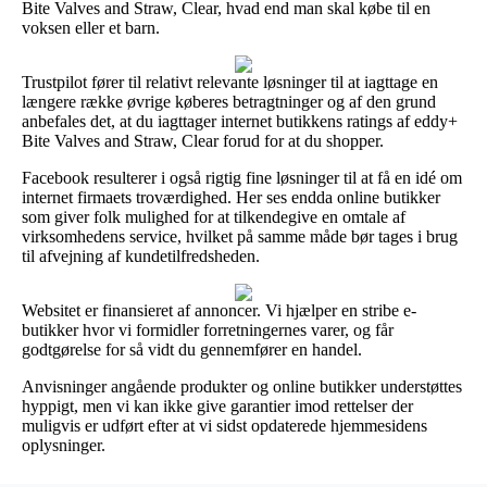
Bite Valves and Straw, Clear, hvad end man skal købe til en
voksen eller et barn.
Trustpilot fører til relativt relevante løsninger til at iagttage en
længere række øvrige køberes betragtninger og af den grund
anbefales det, at du iagttager internet butikkens ratings af eddy+
Bite Valves and Straw, Clear forud for at du shopper.
Facebook resulterer i også rigtig fine løsninger til at få en idé om
internet firmaets troværdighed. Her ses endda online butikker
som giver folk mulighed for at tilkendegive en omtale af
virksomhedens service, hvilket på samme måde bør tages i brug
til afvejning af kundetilfredsheden.
Websitet er finansieret af annoncer. Vi hjælper en stribe e-
butikker hvor vi formidler forretningernes varer, og får
godtgørelse for så vidt du gennemfører en handel.
Anvisninger angående produkter og online butikker understøttes
hyppigt, men vi kan ikke give garantier imod rettelser der
muligvis er udført efter at vi sidst opdaterede hjemmesidens
oplysninger.