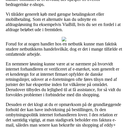
bedrageriske e-shops.
Vi tilråder generelt køb med gængse betalingskort eller
mobilbetaling. Som et alternativ kan du udnytte en
afdragsløsning fra eksempelvis ViaBill, hvis du ser en fordel i at
afdrage beløbet ude i fremtiden.
Forud for at nogen handler hos en netbutik kunne man faktisk
studere netbutikkens handelsvilkår, dog er det i mange tilfælde et
omfattende arbejde.
En nemmere løsning kunne være at se nærmere på hvorvidt
internet forhandleren er verificeret af e-mærket, som generelt er
et kendetegn for at internet firmaet opfylder de danske
retningslinjer, udover at e-forretningen ofte føres tilsyn med af
jurister der har ekspertise inden for vilkårene på området.
Derudover tilbydes du lejlighed til at få assistance, for så vidt du
forvoldes problemer i forbindelse med din shopping.
Desuden er det klogt at du er opmærksom på de grundlæggende
forhold der kan have indvirkning på bestillingen, fx den
ombytningspolitik internet forhandleren lover. I den relation er
det samtidig vigtigt, at man stadigvæk beholder ens faktura e-
mail, således man senere kan bekræfte sin shopping af eddy+