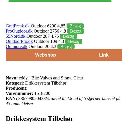
GrejFreak.dk
Outdoor 6290 4,85
Besøg
ProOutdoor.dk
Outdoor 2756 4,8
Besøg
55Nord.dk
Outdoor 287 4,75
Besøg
OutdoorPro.dk
Outdoor 109 4,3
Besøg
Outmore.dk
Outdoor 20 4,3
Besøg
Webshop
Link
Navn:
eddy+ Bite Valves and Straw, Clear
Kategori:
Drikkesystem Tilbehør
Producent:
Varenummer:
1518200
EAN:
886798020433
Vurderet til 4.8 ud af 5 stjerner baseret på
43 anmeldelser
Drikkesystem Tilbehør