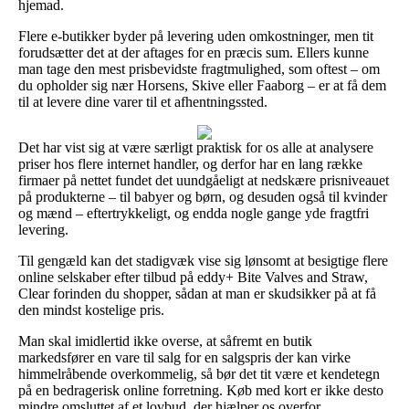
hjemad.
Flere e-butikker byder på levering uden omkostninger, men tit
forudsætter det at der aftages for en præcis sum. Ellers kunne
man tage den mest prisbevidste fragtmulighed, som oftest – om
du opholder sig nær Horsens, Skive eller Faaborg – er at få dem
til at levere dine varer til et afhentningssted.
Det har vist sig at være særligt praktisk for os alle at analysere
priser hos flere internet handler, og derfor har en lang række
firmaer på nettet fundet det uundgåeligt at nedskære prisniveauet
på produkterne – til babyer og børn, og desuden også til kvinder
og mænd – eftertrykkeligt, og endda nogle gange yde fragtfri
levering.
Til gengæld kan det stadigvæk vise sig lønsomt at besigtige flere
online selskaber efter tilbud på eddy+ Bite Valves and Straw,
Clear forinden du shopper, sådan at man er skudsikker på at få
den mindst kostelige pris.
Man skal imidlertid ikke overse, at såfremt en butik
markedsfører en vare til salg for en salgspris der kan virke
himmelråbende overkommelig, så bør det tit være et kendetegn
på en bedragerisk online forretning. Køb med kort er ikke desto
mindre omsluttet af et lovbud, der hjælper os overfor