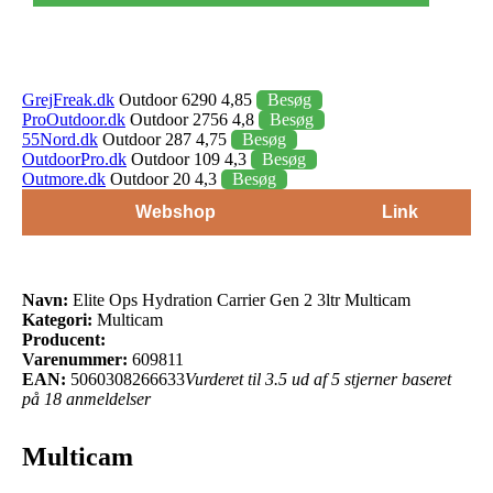
GrejFreak.dk
Outdoor 6290 4,85
Besøg
ProOutdoor.dk
Outdoor 2756 4,8
Besøg
55Nord.dk
Outdoor 287 4,75
Besøg
OutdoorPro.dk
Outdoor 109 4,3
Besøg
Outmore.dk
Outdoor 20 4,3
Besøg
Webshop
Link
Navn:
Elite Ops Hydration Carrier Gen 2 3ltr Multicam
Kategori:
Multicam
Producent:
Varenummer:
609811
EAN:
5060308266633
Vurderet til 3.5 ud af 5 stjerner baseret
på 18 anmeldelser
Multicam