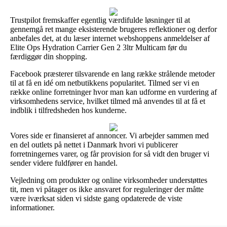
Trustpilot fremskaffer egentlig værdifulde løsninger til at
gennemgå ret mange eksisterende brugeres reflektioner og derfor
anbefales det, at du læser internet webshoppens anmeldelser af
Elite Ops Hydration Carrier Gen 2 3ltr Multicam før du
færdiggør din shopping.
Facebook præsterer tilsvarende en lang række strålende metoder
til at få en idé om netbutikkens popularitet. Tilmed ser vi en
række online forretninger hvor man kan udforme en vurdering af
virksomhedens service, hvilket tilmed må anvendes til at få et
indblik i tilfredsheden hos kunderne.
Vores side er finansieret af annoncer. Vi arbejder sammen med
en del outlets på nettet i Danmark hvori vi publicerer
forretningernes varer, og får provision for så vidt den bruger vi
sender videre fuldfører en handel.
Vejledning om produkter og online virksomheder understøttes
tit, men vi påtager os ikke ansvaret for reguleringer der måtte
være iværksat siden vi sidste gang opdaterede de viste
informationer.