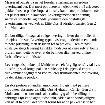
Masser af outlets på nettet foreslår efterhånden alverdens
leveringsmåder. Det mest populære er i øjeblikket at få afleveret
pakken hos en pakkeshop, så du selv kan hente produkterne når
det passer ind i din kalender. Leveringsmetoden er nemlig
særdeles smertefri, og endda ydermere den prisbilligste
leveringsmanér ved køb af Elite Ops Hydration Carrier Gen 2
3ltr Multicam.
Du bør tillige forsøge at vælge levering til hvor du bor eller til dit
arbejdes adresse. Leveringstypen viser sig undertiden en kende
mindre prisbillig, men desuden ret så praktisk. Den mindst
kostelige slags levering kan ikke modsiges at være selv at hente
ordren, men dette kræver at du befinder dig nærved online
forhandlerens tilholdssted.
Leveringstidspunktet på Multicam er selvfølgelig ret så vital hvis
du står og skal bruge pakken straks, og i det øjemed er det
fuldkommen vigtigt at vi kontrollerer tidshorisonten for levering
på det aktuelle produkt.
En stor portion e-handler annoncerer 1 dags fragt på flere
produkter, eksempelvis Elite Ops Hydration Carrier Gen 2 3ltr
Multicam, men som trods alt er afhængig af at bestillingen
anbringes før et nøjagtigt tidspunkt, sådan at de sandsynligvis
kan nå at få produktet ordnet forud for at de pakkeansatte har