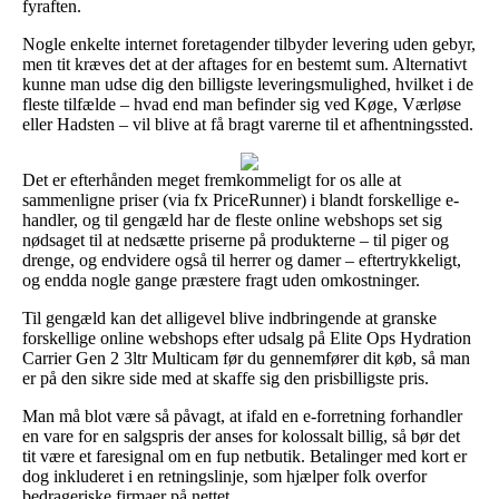
fyraften.
Nogle enkelte internet foretagender tilbyder levering uden gebyr,
men tit kræves det at der aftages for en bestemt sum. Alternativt
kunne man udse dig den billigste leveringsmulighed, hvilket i de
fleste tilfælde – hvad end man befinder sig ved Køge, Værløse
eller Hadsten – vil blive at få bragt varerne til et afhentningssted.
Det er efterhånden meget fremkommeligt for os alle at
sammenligne priser (via fx PriceRunner) i blandt forskellige e-
handler, og til gengæld har de fleste online webshops set sig
nødsaget til at nedsætte priserne på produkterne – til piger og
drenge, og endvidere også til herrer og damer – eftertrykkeligt,
og endda nogle gange præstere fragt uden omkostninger.
Til gengæld kan det alligevel blive indbringende at granske
forskellige online webshops efter udsalg på Elite Ops Hydration
Carrier Gen 2 3ltr Multicam før du gennemfører dit køb, så man
er på den sikre side med at skaffe sig den prisbilligste pris.
Man må blot være så påvagt, at ifald en e-forretning forhandler
en vare for en salgspris der anses for kolossalt billig, så bør det
tit være et faresignal om en fup netbutik. Betalinger med kort er
dog inkluderet i en retningslinje, som hjælper folk overfor
bedrageriske firmaer på nettet.