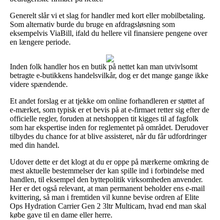
Generelt slår vi et slag for handler med kort eller mobilbetaling.
Som alternativ burde du bruge en afdragsløsning som
eksempelvis ViaBill, ifald du hellere vil finansiere pengene over
en længere periode.
Inden folk handler hos en butik på nettet kan man utvivlsomt
betragte e-butikkens handelsvilkår, dog er det mange gange ikke
videre spændende.
Et andet forslag er at tjekke om online forhandleren er støttet af
e-mærket, som typisk er et bevis på at e-firmaet retter sig efter de
officielle regler, foruden at netshoppen tit kigges til af fagfolk
som har ekspertise inden for reglementet på området. Derudover
tilbydes du chance for at blive assisteret, når du får udfordringer
med din handel.
Udover dette er det klogt at du er oppe på mærkerne omkring de
mest aktuelle bestemmelser der kan spille ind i forbindelse med
handlen, til eksempel den byttepolitik virksomheden anvender.
Her er det også relevant, at man permanent beholder ens e-mail
kvittering, så man i fremtiden vil kunne bevise ordren af Elite
Ops Hydration Carrier Gen 2 3ltr Multicam, hvad end man skal
købe gave til en dame eller herre.