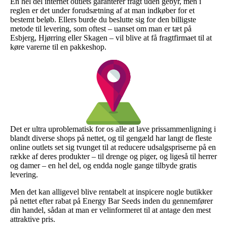
En hel del internet outlets garanterer fragt uden gebyr, men i
reglen er det under forudsætning af at man indkøber for et
bestemt beløb. Ellers burde du beslutte sig for den billigste
metode til levering, som oftest – uanset om man er tæt på
Esbjerg, Hjørring eller Skagen – vil blive at få fragtfirmaet til at
køre varerne til en pakkeshop.
Det er ultra uproblematisk for os alle at lave prissammenligning i
blandt diverse shops på nettet, og til gengæld har langt de fleste
online outlets set sig tvunget til at reducere udsalgspriserne på en
række af deres produkter – til drenge og piger, og ligeså til herrer
og damer – en hel del, og endda nogle gange tilbyde gratis
levering.
Men det kan alligevel blive rentabelt at inspicere nogle butikker
på nettet efter rabat på Energy Bar Seeds inden du gennemfører
din handel, sådan at man er velinformeret til at antage den mest
attraktive pris.