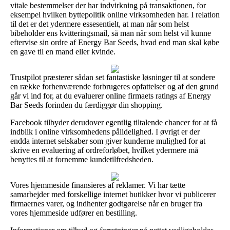
vitale bestemmelser der har indvirkning på transaktionen, for
eksempel hvilken byttepolitik online virksomheden har. I relation
til det er det ydermere essesentielt, at man når som helst
bibeholder ens kvitteringsmail, så man når som helst vil kunne
eftervise sin ordre af Energy Bar Seeds, hvad end man skal købe
en gave til en mand eller kvinde.
Trustpilot præsterer sådan set fantastiske løsninger til at sondere
en række forhenværende forbrugeres opfattelser og af den grund
går vi ind for, at du evaluerer online firmaets ratings af Energy
Bar Seeds forinden du færdiggør din shopping.
Facebook tilbyder derudover egentlig tiltalende chancer for at få
indblik i online virksomhedens pålidelighed. I øvrigt er der
endda internet selskaber som giver kunderne mulighed for at
skrive en evaluering af ordreforløbet, hvilket ydermere må
benyttes til at fornemme kundetilfredsheden.
Vores hjemmeside finansieres af reklamer. Vi har tætte
samarbejder med forskellige internet butikker hvor vi publicerer
firmaernes varer, og indhenter godtgørelse når en bruger fra
vores hjemmeside udfører en bestilling.