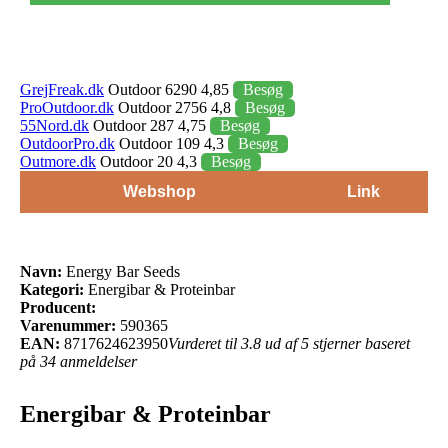
GrejFreak.dk
Outdoor 6290 4,85
Besøg
ProOutdoor.dk
Outdoor 2756 4,8
Besøg
55Nord.dk
Outdoor 287 4,75
Besøg
OutdoorPro.dk
Outdoor 109 4,3
Besøg
Outmore.dk
Outdoor 20 4,3
Besøg
Webshop
Link
Navn:
Energy Bar Seeds
Kategori:
Energibar & Proteinbar
Producent:
Varenummer:
590365
EAN:
8717624623950
Vurderet til 3.8 ud af 5 stjerner baseret
på 34 anmeldelser
Energibar & Proteinbar