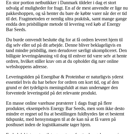
En stor portion netbutikker i Danmark tildeler i dag et stort
udvalg af muligheder for fragt. En af de mest anvendte er lige nu
pakkeshoppen, og så henter du bare de købte varer når der er tid
til det. Fragtmetoden er nemlig ultra praktisk, samt mange gange
endda den prisbilligste metode til levering ved køb af Energy
Bar Seeds.
Du burde omvendt beslutte dig for at få ordren leveret hjem til
dig selv eller ud på dit arbejde. Denne bliver beklageligvis en
tand mindre prisbillig, men derudover særligt ukompliceret. Den
billigste leveringsløsning vil dog til enhver tid være selv at hente
ordren, hvilket stiller krav om at du opholder dig nær online
webshoppens adresse.
Leveringstiden på Energibar & Proteinbar er naturligvis yderst
essentiel hvis du har behov for ordren om kort tid, og af den
grund er det tydeligvis meningsfuldt at man undersøger den
forventede leveringstid på det relevante produkt.
En masse online varehuse præsterer 1 dags fragt på flere
produkter, eksempelvis Energy Bar Seeds, men som ikke desto
mindre er regnet ud fra at bestillingen fuldbyrdes før et bestemt
tidspunkt, med hensynstagen til at de kan nå at få varen på
posthuset inden de logistikansatte tager hjem.