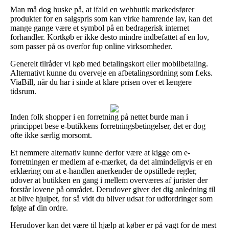
Man må dog huske på, at ifald en webbutik markedsfører
produkter for en salgspris som kan virke hamrende lav, kan det
mange gange være et symbol på en bedragerisk internet
forhandler. Kortkøb er ikke desto mindre indbefattet af en lov,
som passer på os overfor fup online virksomheder.
Generelt tilråder vi køb med betalingskort eller mobilbetaling.
Alternativt kunne du overveje en afbetalingsordning som f.eks.
ViaBill, når du har i sinde at klare prisen over et længere
tidsrum.
Inden folk shopper i en forretning på nettet burde man i
princippet bese e-butikkens forretningsbetingelser, det er dog
ofte ikke særlig morsomt.
Et nemmere alternativ kunne derfor være at kigge om e-
forretningen er medlem af e-mærket, da det almindeligvis er en
erklæring om at e-handlen anerkender de opstillede regler,
udover at butikken en gang i mellem overværes af jurister der
forstår lovene på området. Derudover giver det dig anledning til
at blive hjulpet, for så vidt du bliver udsat for udfordringer som
følge af din ordre.
Herudover kan det være til hjælp at køber er på vagt for de mest