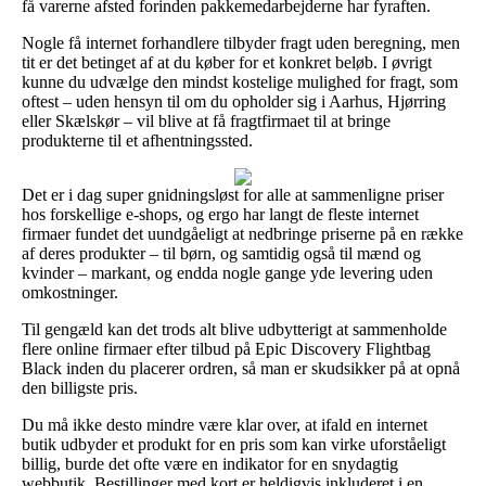
få varerne afsted forinden pakkemedarbejderne har fyraften.
Nogle få internet forhandlere tilbyder fragt uden beregning, men
tit er det betinget af at du køber for et konkret beløb. I øvrigt
kunne du udvælge den mindst kostelige mulighed for fragt, som
oftest – uden hensyn til om du opholder sig i Aarhus, Hjørring
eller Skælskør – vil blive at få fragtfirmaet til at bringe
produkterne til et afhentningssted.
Det er i dag super gnidningsløst for alle at sammenligne priser
hos forskellige e-shops, og ergo har langt de fleste internet
firmaer fundet det uundgåeligt at nedbringe priserne på en række
af deres produkter – til børn, og samtidig også til mænd og
kvinder – markant, og endda nogle gange yde levering uden
omkostninger.
Til gengæld kan det trods alt blive udbytterigt at sammenholde
flere online firmaer efter tilbud på Epic Discovery Flightbag
Black inden du placerer ordren, så man er skudsikker på at opnå
den billigste pris.
Du må ikke desto mindre være klar over, at ifald en internet
butik udbyder et produkt for en pris som kan virke uforståeligt
billig, burde det ofte være en indikator for en snydagtig
webbutik. Bestillinger med kort er heldigvis inkluderet i en