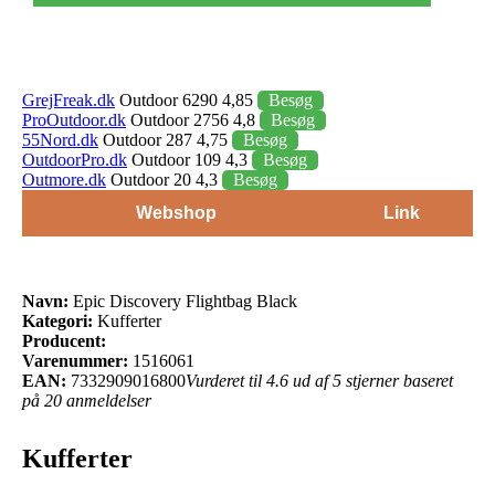
GrejFreak.dk
Outdoor 6290 4,85
Besøg
ProOutdoor.dk
Outdoor 2756 4,8
Besøg
55Nord.dk
Outdoor 287 4,75
Besøg
OutdoorPro.dk
Outdoor 109 4,3
Besøg
Outmore.dk
Outdoor 20 4,3
Besøg
Webshop
Link
Navn:
Epic Discovery Flightbag Black
Kategori:
Kufferter
Producent:
Varenummer:
1516061
EAN:
7332909016800
Vurderet til 4.6 ud af 5 stjerner baseret
på 20 anmeldelser
Kufferter