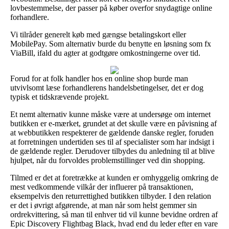
lovbestemmelse, der passer på køber overfor snydagtige online
forhandlere.
Vi tilråder generelt køb med gængse betalingskort eller
MobilePay. Som alternativ burde du benytte en løsning som fx
ViaBill, ifald du agter at godtgøre omkostningerne over tid.
Forud for at folk handler hos en online shop burde man
utvivlsomt læse forhandlerens handelsbetingelser, det er dog
typisk et tidskrævende projekt.
Et nemt alternativ kunne måske være at undersøge om internet
butikken er e-mærket, grundet at det skulle være en påvisning af
at webbutikken respekterer de gældende danske regler, foruden
at forretningen undertiden ses til af specialister som har indsigt i
de gældende regler. Derudover tilbydes du anledning til at blive
hjulpet, når du forvoldes problemstillinger ved din shopping.
Tilmed er det at foretrække at kunden er omhyggelig omkring de
mest vedkommende vilkår der influerer på transaktionen,
eksempelvis den returrettighed butikken tilbyder. I den relation
er det i øvrigt afgørende, at man når som helst gemmer sin
ordrekvittering, så man til enhver tid vil kunne bevidne ordren af
Epic Discovery Flightbag Black, hvad end du leder efter en vare