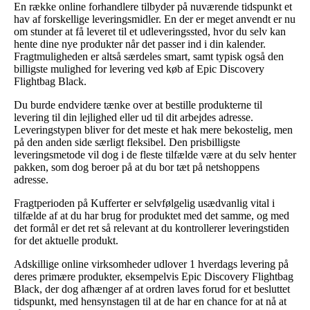
En række online forhandlere tilbyder på nuværende tidspunkt et
hav af forskellige leveringsmidler. En der er meget anvendt er nu
om stunder at få leveret til et udleveringssted, hvor du selv kan
hente dine nye produkter når det passer ind i din kalender.
Fragtmuligheden er altså særdeles smart, samt typisk også den
billigste mulighed for levering ved køb af Epic Discovery
Flightbag Black.
Du burde endvidere tænke over at bestille produkterne til
levering til din lejlighed eller ud til dit arbejdes adresse.
Leveringstypen bliver for det meste et hak mere bekostelig, men
på den anden side særligt fleksibel. Den prisbilligste
leveringsmetode vil dog i de fleste tilfælde være at du selv henter
pakken, som dog beroer på at du bor tæt på netshoppens
adresse.
Fragtperioden på Kufferter er selvfølgelig usædvanlig vital i
tilfælde af at du har brug for produktet med det samme, og med
det formål er det ret så relevant at du kontrollerer leveringstiden
for det aktuelle produkt.
Adskillige online virksomheder udlover 1 hverdags levering på
deres primære produkter, eksempelvis Epic Discovery Flightbag
Black, der dog afhænger af at ordren laves forud for et besluttet
tidspunkt, med hensynstagen til at de har en chance for at nå at