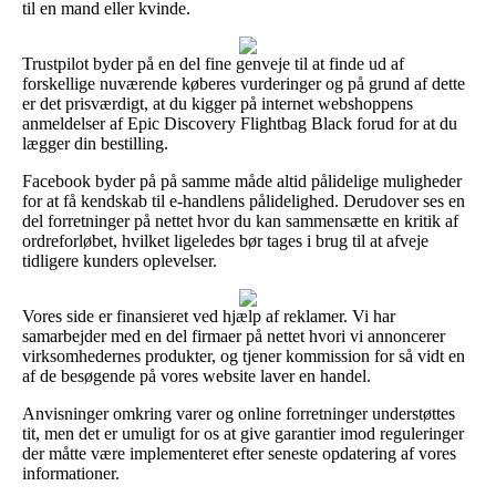
til en mand eller kvinde.
Trustpilot byder på en del fine genveje til at finde ud af
forskellige nuværende køberes vurderinger og på grund af dette
er det prisværdigt, at du kigger på internet webshoppens
anmeldelser af Epic Discovery Flightbag Black forud for at du
lægger din bestilling.
Facebook byder på på samme måde altid pålidelige muligheder
for at få kendskab til e-handlens pålidelighed. Derudover ses en
del forretninger på nettet hvor du kan sammensætte en kritik af
ordreforløbet, hvilket ligeledes bør tages i brug til at afveje
tidligere kunders oplevelser.
Vores side er finansieret ved hjælp af reklamer. Vi har
samarbejder med en del firmaer på nettet hvori vi annoncerer
virksomhedernes produkter, og tjener kommission for så vidt en
af de besøgende på vores website laver en handel.
Anvisninger omkring varer og online forretninger understøttes
tit, men det er umuligt for os at give garantier imod reguleringer
der måtte være implementeret efter seneste opdatering af vores
informationer.