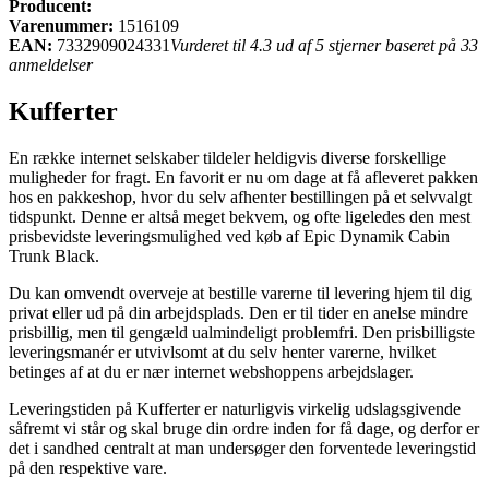
Producent:
Varenummer:
1516109
EAN:
7332909024331
Vurderet til 4.3 ud af 5 stjerner baseret på 33
anmeldelser
Kufferter
En række internet selskaber tildeler heldigvis diverse forskellige
muligheder for fragt. En favorit er nu om dage at få afleveret pakken
hos en pakkeshop, hvor du selv afhenter bestillingen på et selvvalgt
tidspunkt. Denne er altså meget bekvem, og ofte ligeledes den mest
prisbevidste leveringsmulighed ved køb af Epic Dynamik Cabin
Trunk Black.
Du kan omvendt overveje at bestille varerne til levering hjem til dig
privat eller ud på din arbejdsplads. Den er til tider en anelse mindre
prisbillig, men til gengæld ualmindeligt problemfri. Den prisbilligste
leveringsmanér er utvivlsomt at du selv henter varerne, hvilket
betinges af at du er nær internet webshoppens arbejdslager.
Leveringstiden på Kufferter er naturligvis virkelig udslagsgivende
såfremt vi står og skal bruge din ordre inden for få dage, og derfor er
det i sandhed centralt at man undersøger den forventede leveringstid
på den respektive vare.