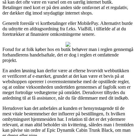
så kan det ofte være en varsel om en uærlig internet butik.
Betalinger med kort er på den anden side omfavnet af et regulativ,
der dækker dig imod snydagtige internet shops.
Generelt foreslår vi kortbetalinger eller MobilePay. Alternativt burde
du udnytte en afdragsordning fra f.eks. ViaBill, i tilfælde af at du
foretrækker at finansiere omkostningerne senere.
Forud for at folk køber hos en butik behøver man i reglen gennemgå
forhandlerens handelsaftale, det er dog i reglen et omfattende
projekt.
En anden løsning kan derfor være at efterse hvorvidt webbutikken
er verificeret af e-mærket, grundet at det kan være et bevis på at
webshoppen opererer i overensstemmelse med de opstillede regler,
og at online virksomheden undertiden gennemses af fagfolk som er
meget fortrolige vedtægterne på området. Derudover tilbydes du
anledning til at få assistance, når du får dilemmaer med dit indkøb.
Herudover kan det anbefales at kunden er hensynstagende til de
mest vitale bestemmelser der influerer på bestillingen, fx hvilken
ombytningsret hjemmesiden har. I relation til det er det ydermere
relevant, at man altid beholder sin kvittering, således man i fremtiden
kan påvise sin ordre af Epic Dynamik Cabin Trunk Black, om man
er dreng eller pige.