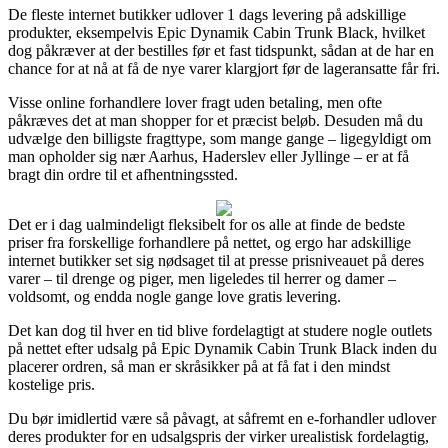
De fleste internet butikker udlover 1 dags levering på adskillige
produkter, eksempelvis Epic Dynamik Cabin Trunk Black, hvilket
dog påkræver at der bestilles før et fast tidspunkt, sådan at de har en
chance for at nå at få de nye varer klargjort før de lageransatte får fri.
Visse online forhandlere lover fragt uden betaling, men ofte
påkræves det at man shopper for et præcist beløb. Desuden må du
udvælge den billigste fragttype, som mange gange – ligegyldigt om
man opholder sig nær Aarhus, Haderslev eller Jyllinge – er at få
bragt din ordre til et afhentningssted.
Det er i dag ualmindeligt fleksibelt for os alle at finde de bedste
priser fra forskellige forhandlere på nettet, og ergo har adskillige
internet butikker set sig nødsaget til at presse prisniveauet på deres
varer – til drenge og piger, men ligeledes til herrer og damer –
voldsomt, og endda nogle gange love gratis levering.
Det kan dog til hver en tid blive fordelagtigt at studere nogle outlets
på nettet efter udsalg på Epic Dynamik Cabin Trunk Black inden du
placerer ordren, så man er skråsikker på at få fat i den mindst
kostelige pris.
Du bør imidlertid være så påvagt, at såfremt en e-forhandler udlover
deres produkter for en udsalgspris der virker urealistisk fordelagtig,