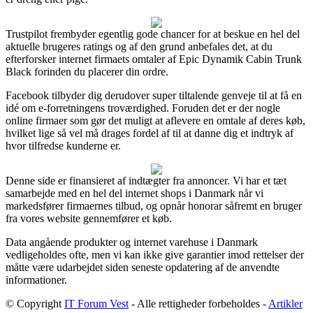
Trustpilot frembyder egentlig gode chancer for at beskue en hel del
aktuelle brugeres ratings og af den grund anbefales det, at du
efterforsker internet firmaets omtaler af Epic Dynamik Cabin Trunk
Black forinden du placerer din ordre.
Facebook tilbyder dig derudover super tiltalende genveje til at få en
idé om e-forretningens troværdighed. Foruden det er der nogle
online firmaer som gør det muligt at aflevere en omtale af deres køb,
hvilket lige så vel må drages fordel af til at danne dig et indtryk af
hvor tilfredse kunderne er.
Denne side er finansieret af indtægter fra annoncer. Vi har et tæt
samarbejde med en hel del internet shops i Danmark når vi
markedsfører firmaernes tilbud, og opnår honorar såfremt en bruger
fra vores website gennemfører et køb.
Data angående produkter og internet varehuse i Danmark
vedligeholdes ofte, men vi kan ikke give garantier imod rettelser der
måtte være udarbejdet siden seneste opdatering af de anvendte
informationer.
© Copyright
IT Forum Vest
- Alle rettigheder forbeholdes -
Artikler