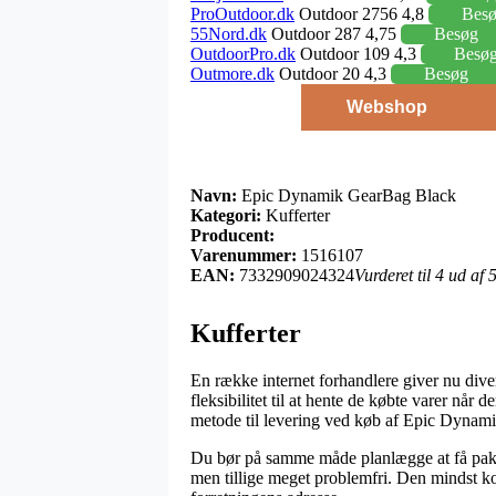
ProOutdoor.dk
Outdoor 2756 4,8
Bes
55Nord.dk
Outdoor 287 4,75
Besøg
OutdoorPro.dk
Outdoor 109 4,3
Besø
Outmore.dk
Outdoor 20 4,3
Besøg
Webshop
Navn:
Epic Dynamik GearBag Black
Kategori:
Kufferter
Producent:
Varenummer:
1516107
EAN:
7332909024324
Vurderet til 4 ud af
Kufferter
En række internet forhandlere giver nu dive
fleksibilitet til at hente de købte varer når
metode til levering ved køb af Epic Dynam
Du bør på samme måde planlægge at få pakken
men tillige meget problemfri. Den mindst kos