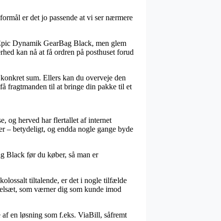
 formål er det jo passende at vi ser nærmere
s Epic Dynamik GearBag Black, men glem
erhed kan nå at få ordren på posthuset forud
n konkret sum. Ellers kan du overveje den
få fragtmanden til at bringe din pakke til et
, og herved har flertallet af internet
nder – betydeligt, og endda nogle gange byde
g Black før du køber, så man er
lossalt tiltalende, er det i nogle tilfælde
regelsæt, som værner dig som kunde imod
 af en løsning som f.eks. ViaBill, såfremt