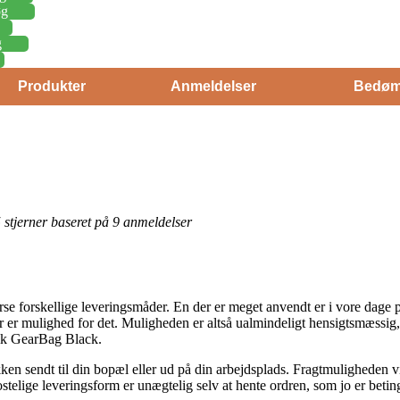
øg
g
Produkter
Anmeldelser
Bedøm
 5 stjerner baseret på 9 anmeldelser
rse forskellige leveringsmåder. En der er meget anvendt er i vore dage 
 der er mulighed for det. Muligheden er altså ualmindeligt hensigtsmæssig
ik GearBag Black.
 sendt til din bopæl eller ud på din arbejdsplads. Fragtmuligheden vise
telige leveringsform er unægtelig selv at hente ordren, som jo er beting