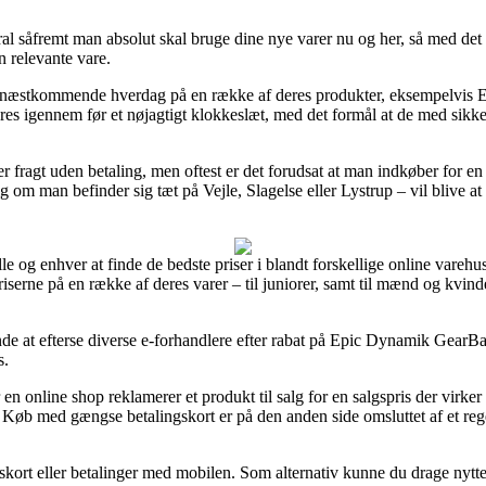
ral såfremt man absolut skal bruge dine nye varer nu og her, så med det
n relevante vare.
 på næstkommende hverdag på en række af deres produkter, eksempelvi
 køres igennem før et nøjagtigt klokkeslæt, med det formål at de med sikk
r fragt uden betaling, men oftest er det forudsat at man indkøber for e
ig om man befinder sig tæt på Vejle, Slagelse eller Lystrup – vil blive at 
e og enhver at finde de bedste priser i blandt forskellige online varehuse
riserne på en række af deres varer – til juniorer, samt til mænd og kvi
e at efterse diverse e-forhandlere efter rabat på Epic Dynamik GearBa
s.
n online shop reklamerer et produkt til salg for en salgspris der virker ko
g. Køb med gængse betalingskort er på den anden side omsluttet af et 
ngskort eller betalinger med mobilen. Som alternativ kunne du drage nytte