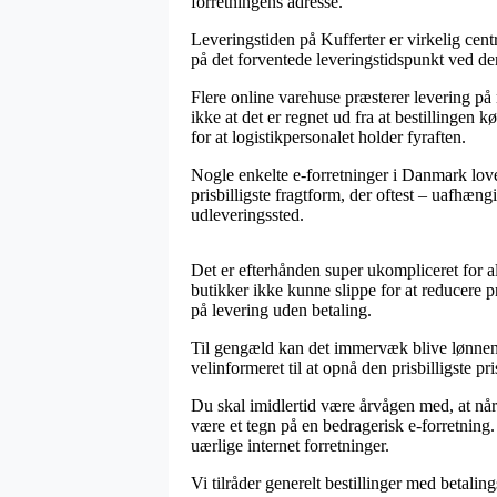
forretningens adresse.
Leveringstiden på Kufferter er virkelig cent
på det forventede leveringstidspunkt ved de
Flere online varehuse præsterer levering
ikke at det er regnet ud fra at bestillingen
for at logistikpersonalet holder fyraften.
Nogle enkelte e-forretninger i Danmark love
prisbilligste fragtform, der oftest – uafhæng
udleveringssted.
Det er efterhånden super ukompliceret for all
butikker ikke kunne slippe for at reducere p
på levering uden betaling.
Til gengæld kan det immervæk blive lønnend
velinformeret til at opnå den prisbilligste pri
Du skal imidlertid være årvågen med, at når e
være et tegn på en bedragerisk e-forretnin
uærlige internet forretninger.
Vi tilråder generelt bestillinger med betali