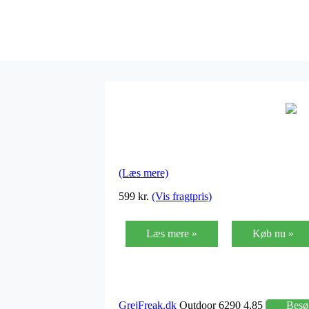
(Læs mere)
599 kr.
(Vis fragtpris)
Læs mere »
Køb nu »
GrejFreak.dk
Outdoor 6290 4,85
Besø