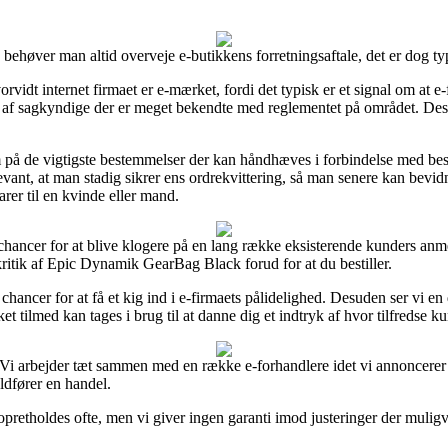
ehøver man altid overveje e-butikkens forretningsaftale, det er dog typ
vidt internet firmaet er e-mærket, fordi det typisk er et signal om at e-
 af sagkyndige der er meget bekendte med reglementet på området. Desu
 på de vigtigste bestemmelser der kan håndhæves i forbindelse med best
 relevant, at man stadig sikrer ens ordrekvittering, så man senere kan b
rer til en kvinde eller mand.
hancer for at blive klogere på en lang række eksisterende kunders anme
kritik af Epic Dynamik GearBag Black forud for at du bestiller.
chancer for at få et kig ind i e-firmaets pålidelighed. Desuden ser vi en
et tilmed kan tages i brug til at danne dig et indtryk af hvor tilfredse k
. Vi arbejder tæt sammen med en række e-forhandlere idet vi annoncerer d
uldfører en handel.
pretholdes ofte, men vi giver ingen garanti imod justeringer der muligv