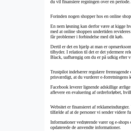
du vil finansiere regningen over en periode.
Forinden nogen shopper hos en online shop b
En nem løsning kan derfor være at kigge hvor
med at online shoppen undertiden revideres
får problemer i forbindelse med dit køb.
Dertil er det en hjælp at man er opmærksom
tilbyder. I relation til det er det ydermere
Black, uafhængig om du er på udkig efter va
Trustpilot indebærer regulære fremragende c
prisværdigt, at du vurderer e-forretningens 
Facebook leverer lignende adskillige ærlige 
aflevere en evaluering af ordreforløbet, hvilk
Websitet er finansieret af reklameindtægter
tilfælde af at de personer vi sender videre f
Informationer vedrørende varer og e-shops o
opdaterede de anvendte informationer.