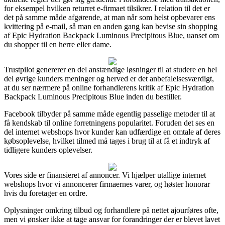
for eksempel hvilken returret e-firmaet tilsikrer. I relation til det er
det på samme måde afgørende, at man når som helst opbevarer ens
kvittering på e-mail, så man en anden gang kan bevise sin shopping
af Epic Hydration Backpack Luminous Precipitous Blue, uanset om
du shopper til en herre eller dame.
Trustpilot genererer en del anstændige løsninger til at studere en hel
del øvrige kunders meninger og herved er det anbefalelsesværdigt,
at du ser nærmere på online forhandlerens kritik af Epic Hydration
Backpack Luminous Precipitous Blue inden du bestiller.
Facebook tilbyder på samme måde egentlig passelige metoder til at
få kendskab til online forretningens popularitet. Foruden det ses en
del internet webshops hvor kunder kan udfærdige en omtale af deres
købsoplevelse, hvilket tilmed må tages i brug til at få et indtryk af
tidligere kunders oplevelser.
Vores side er finansieret af annoncer. Vi hjælper utallige internet
webshops hvor vi annoncerer firmaernes varer, og høster honorar
hvis du foretager en ordre.
Oplysninger omkring tilbud og forhandlere på nettet ajourføres ofte,
men vi ønsker ikke at tage ansvar for forandringer der er blevet lavet