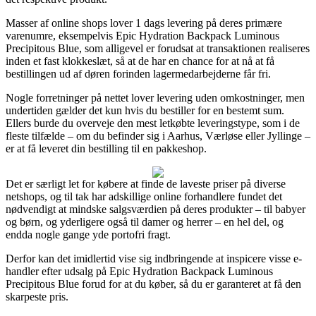
Masser af online shops lover 1 dags levering på deres primære
varenumre, eksempelvis Epic Hydration Backpack Luminous
Precipitous Blue, som alligevel er forudsat at transaktionen realiseres
inden et fast klokkeslæt, så at de har en chance for at nå at få
bestillingen ud af døren forinden lagermedarbejderne får fri.
Nogle forretninger på nettet lover levering uden omkostninger, men
undertiden gælder det kun hvis du bestiller for en bestemt sum.
Ellers burde du overveje den mest letkøbte leveringstype, som i de
fleste tilfælde – om du befinder sig i Aarhus, Værløse eller Jyllinge –
er at få leveret din bestilling til en pakkeshop.
Det er særligt let for købere at finde de laveste priser på diverse
netshops, og til tak har adskillige online forhandlere fundet det
nødvendigt at mindske salgsværdien på deres produkter – til babyer
og børn, og yderligere også til damer og herrer – en hel del, og
endda nogle gange yde portofri fragt.
Derfor kan det imidlertid vise sig indbringende at inspicere visse e-
handler efter udsalg på Epic Hydration Backpack Luminous
Precipitous Blue forud for at du køber, så du er garanteret at få den
skarpeste pris.