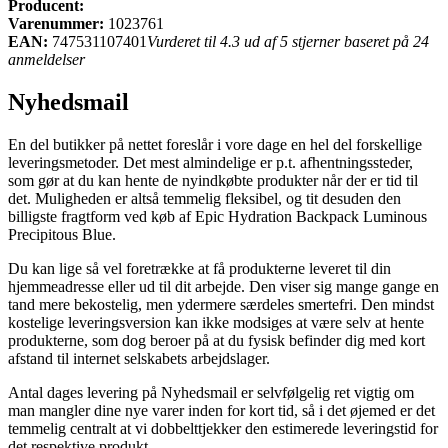
Producent:
Varenummer:
1023761
EAN:
747531107401
Vurderet til 4.3 ud af 5 stjerner baseret på 24
anmeldelser
Nyhedsmail
En del butikker på nettet foreslår i vore dage en hel del forskellige
leveringsmetoder. Det mest almindelige er p.t. afhentningssteder,
som gør at du kan hente de nyindkøbte produkter når der er tid til
det. Muligheden er altså temmelig fleksibel, og tit desuden den
billigste fragtform ved køb af Epic Hydration Backpack Luminous
Precipitous Blue.
Du kan lige så vel foretrække at få produkterne leveret til din
hjemmeadresse eller ud til dit arbejde. Den viser sig mange gange en
tand mere bekostelig, men ydermere særdeles smertefri. Den mindst
kostelige leveringsversion kan ikke modsiges at være selv at hente
produkterne, som dog beroer på at du fysisk befinder dig med kort
afstand til internet selskabets arbejdslager.
Antal dages levering på Nyhedsmail er selvfølgelig ret vigtig om
man mangler dine nye varer inden for kort tid, så i det øjemed er det
temmelig centralt at vi dobbelttjekker den estimerede leveringstid for
det respektive produkt.