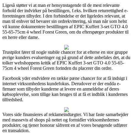
Ligeså støtter vi at man er hensynstagende til de mest relevante
forhold der indvirker på bestillingen, f.eks. hvilken returrettighed e-
forretningen tilbyder. I den forbindelse er det ligeledes relevant, at
man til enhver tid bevarer sin ordrekvittering, så man når som helst
vil kunne dokumentere bestillingen af EPIC Kuffert 3-set GTO 4.0
55-65-75cm 4 wheel Forest Green, om du efterspørger produkter til
en herre eller dame.
Trustpilot fører til nogle stabile chancer for at efterse en stor gruppe
øvrige kunders evalueringer og på grund af dette anbefales det, at du
tolker webshoppens kritik af EPIC Kuffert 3-set GTO 4.0 55-65-
75cm 4 wheel Forest Green forinden du placerer din ordre.
Facebook yder endvidere en række pæne chancer for at få indsigt i
internet virksomhedens kundefokus. Derudover er der endda e-
firmaer som tilbyder kunderne at levere en anmeldelse af deres
købsoplevelse, som tillige kan bruges til at få et indblik i kundernes
tilfredshed.
Vores side finansieres af reklameindtægter. Vi har faste samarbejder
med massevis af shops på nettet og formidler virksomhedernes
produkter, og tjener honorar såfremt en af vores besøgende udfører
en transaktion.