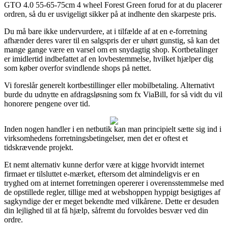
GTO 4.0 55-65-75cm 4 wheel Forest Green forud for at du placerer
ordren, så du er usvigeligt sikker på at indhente den skarpeste pris.
Du må bare ikke undervurdere, at i tilfælde af at en e-forretning
afhænder deres varer til en salgspris der er uhørt gunstig, så kan det
mange gange være en varsel om en snydagtig shop. Kortbetalinger
er imidlertid indbefattet af en lovbestemmelse, hvilket hjælper dig
som køber overfor svindlende shops på nettet.
Vi foreslår generelt kortbestillinger eller mobilbetaling. Alternativt
burde du udnytte en afdragsløsning som fx ViaBill, for så vidt du vil
honorere pengene over tid.
Inden nogen handler i en netbutik kan man principielt sætte sig ind i
virksomhedens forretningsbetingelser, men det er oftest et
tidskrævende projekt.
Et nemt alternativ kunne derfor være at kigge hvorvidt internet
firmaet er tilsluttet e-mærket, eftersom det almindeligvis er en
tryghed om at internet forretningen opererer i overensstemmelse med
de opstillede regler, tillige med at webshoppen hyppigt besigtiges af
sagkyndige der er meget bekendte med vilkårene. Dette er desuden
din lejlighed til at få hjælp, såfremt du forvoldes besvær ved din
ordre.