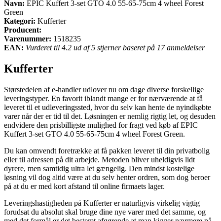
Navn:
EPIC Kuffert 3-set GTO 4.0 55-65-75cm 4 wheel Forest
Green
Kategori:
Kufferter
Producent:
Varenummer:
1518235
EAN:
Vurderet til 4.2 ud af 5 stjerner baseret på 17 anmeldelser
Kufferter
Størstedelen af e-handler udlover nu om dage diverse forskellige
leveringstyper. En favorit iblandt mange er for nærværende at få
leveret til et udleveringssted, hvor du selv kan hente de nyindkøbte
varer når der er tid til det. Løsningen er nemlig rigtig let, og desuden
endvidere den prisbilligste mulighed for fragt ved køb af EPIC
Kuffert 3-set GTO 4.0 55-65-75cm 4 wheel Forest Green.
Du kan omvendt foretrække at få pakken leveret til din privatbolig
eller til adressen på dit arbejde. Metoden bliver uheldigvis lidt
dyrere, men samtidig ultra let gængelig. Den mindst kostelige
løsning vil dog altid være at du selv henter ordren, som dog beroer
på at du er med kort afstand til online firmaets lager.
Leveringshastigheden på Kufferter er naturligvis virkelig vigtig
forudsat du absolut skal bruge dine nye varer med det samme, og
med det formål er det bestemt afgørende at man kigger nærmere på