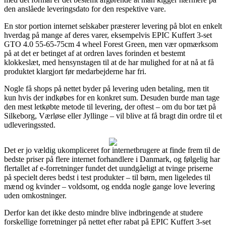
den anslåede leveringsdato for den respektive vare.
En stor portion internet selskaber præsterer levering på blot en enkelt
hverdag på mange af deres varer, eksempelvis EPIC Kuffert 3-set
GTO 4.0 55-65-75cm 4 wheel Forest Green, men vær opmærksom
på at det er betinget af at ordren laves forinden et bestemt
klokkeslæt, med hensynstagen til at de har mulighed for at nå at få
produktet klargjort før medarbejderne har fri.
Nogle få shops på nettet byder på levering uden betaling, men tit
kun hvis der indkøbes for en konkret sum. Desuden burde man tage
den mest letkøbte metode til levering, der oftest – om du bor tæt på
Silkeborg, Værløse eller Jyllinge – vil blive at få bragt din ordre til et
udleveringssted.
Det er jo vældig ukompliceret for internetbrugere at finde frem til de
bedste priser på flere internet forhandlere i Danmark, og følgelig har
flertallet af e-forretninger fundet det uundgåeligt at tvinge priserne
på specielt deres bedst i test produkter – til børn, men ligeledes til
mænd og kvinder – voldsomt, og endda nogle gange love levering
uden omkostninger.
Derfor kan det ikke desto mindre blive indbringende at studere
forskellige forretninger på nettet efter rabat på EPIC Kuffert 3-set