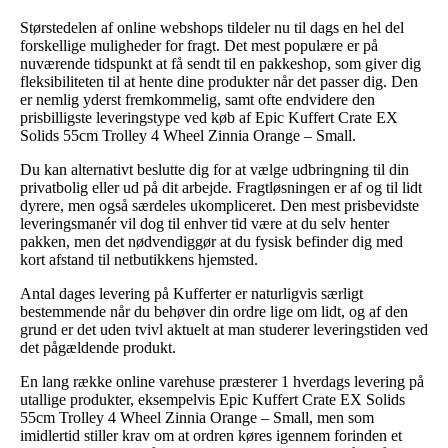
Størstedelen af online webshops tildeler nu til dags en hel del
forskellige muligheder for fragt. Det mest populære er på
nuværende tidspunkt at få sendt til en pakkeshop, som giver dig
fleksibiliteten til at hente dine produkter når det passer dig. Den
er nemlig yderst fremkommelig, samt ofte endvidere den
prisbilligste leveringstype ved køb af Epic Kuffert Crate EX
Solids 55cm Trolley 4 Wheel Zinnia Orange – Small.
Du kan alternativt beslutte dig for at vælge udbringning til din
privatbolig eller ud på dit arbejde. Fragtløsningen er af og til lidt
dyrere, men også særdeles ukompliceret. Den mest prisbevidste
leveringsmanér vil dog til enhver tid være at du selv henter
pakken, men det nødvendiggør at du fysisk befinder dig med
kort afstand til netbutikkens hjemsted.
Antal dages levering på Kufferter er naturligvis særligt
bestemmende når du behøver din ordre lige om lidt, og af den
grund er det uden tvivl aktuelt at man studerer leveringstiden ved
det pågældende produkt.
En lang række online varehuse præsterer 1 hverdags levering på
utallige produkter, eksempelvis Epic Kuffert Crate EX Solids
55cm Trolley 4 Wheel Zinnia Orange – Small, men som
imidlertid stiller krav om at ordren køres igennem forinden et