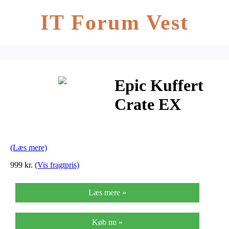
IT Forum Vest
Epic Kuffert
Crate EX
Solids 55cm
Trolley 4
(Læs mere)
Wheel Zinnia
999 kr.
(Vis fragtpris)
Orange –
Læs mere »
Small
Køb nu »