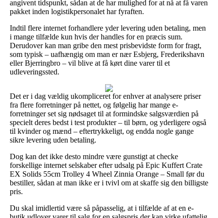
angivent tidspunkt, sådan at de har mulighed for at nå at få varen
pakket inden logistikpersonalet har fyraften.
Indtil flere internet forhandlere yder levering uden betaling, men
i mange tilfælde kun hvis der handles for en præcis sum.
Derudover kan man gribe den mest prisbevidste form for fragt,
som typisk – uafhængig om man er nær Esbjerg, Frederikshavn
eller Bjerringbro – vil blive at få kørt dine varer til et
udleveringssted.
Det er i dag vældig ukompliceret for enhver at analysere priser
fra flere forretninger på nettet, og følgelig har mange e-
forretninger set sig nødsaget til at formindske salgsværdien på
specielt deres bedst i test produkter – til børn, og yderligere også
til kvinder og mænd – eftertrykkeligt, og endda nogle gange
sikre levering uden betaling.
Dog kan det ikke desto mindre være gunstigt at checke
forskellige internet selskaber efter udsalg på Epic Kuffert Crate
EX Solids 55cm Trolley 4 Wheel Zinnia Orange – Small før du
bestiller, sådan at man ikke er i tvivl om at skaffe sig den billigste
pris.
Du skal imidlertid være så påpasselig, at i tilfælde af at en e-
butik udlover varer til salg for en salgspris der kan virke ufattelig