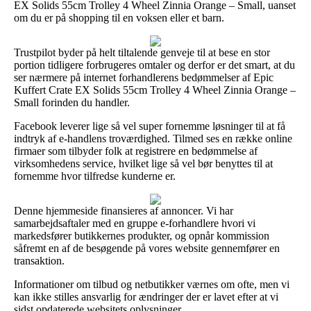
EX Solids 55cm Trolley 4 Wheel Zinnia Orange – Small, uanset
om du er på shopping til en voksen eller et barn.
Trustpilot byder på helt tiltalende genveje til at bese en stor
portion tidligere forbrugeres omtaler og derfor er det smart, at du
ser nærmere på internet forhandlerens bedømmelser af Epic
Kuffert Crate EX Solids 55cm Trolley 4 Wheel Zinnia Orange –
Small forinden du handler.
Facebook leverer lige så vel super fornemme løsninger til at få
indtryk af e-handlens troværdighed. Tilmed ses en række online
firmaer som tilbyder folk at registrere en bedømmelse af
virksomhedens service, hvilket lige så vel bør benyttes til at
fornemme hvor tilfredse kunderne er.
Denne hjemmeside finansieres af annoncer. Vi har
samarbejdsaftaler med en gruppe e-forhandlere hvori vi
markedsfører butikkernes produkter, og opnår kommission
såfremt en af de besøgende på vores website gennemfører en
transaktion.
Informationer om tilbud og netbutikker værnes om ofte, men vi
kan ikke stilles ansvarlig for ændringer der er lavet efter at vi
sidst opdaterede websitets oplysninger.