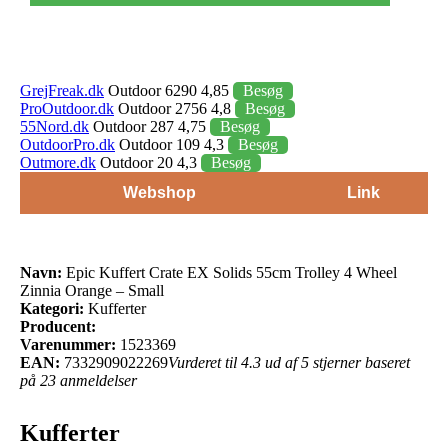
GrejFreak.dk
Outdoor 6290 4,85
Besøg
ProOutdoor.dk
Outdoor 2756 4,8
Besøg
55Nord.dk
Outdoor 287 4,75
Besøg
OutdoorPro.dk
Outdoor 109 4,3
Besøg
Outmore.dk
Outdoor 20 4,3
Besøg
Webshop
Link
Navn:
Epic Kuffert Crate EX Solids 55cm Trolley 4 Wheel
Zinnia Orange – Small
Kategori:
Kufferter
Producent:
Varenummer:
1523369
EAN:
7332909022269
Vurderet til 4.3 ud af 5 stjerner baseret
på 23 anmeldelser
Kufferter