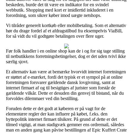
beskeden, burde det tit være en indikator for en svindel
webbutik. Shopping med kort er imidlertid inkluderet i en
forordning, som sikrer køber imod uægte netshops.
Vi tilråder generelt kortkøb eller mobilbetaling. Som et alternativ
bør du drage fordel af et afdragstilbud fra eksempelvis ViaBill,
for så vidt du vil godtgøre betalingen over flere uger.
Før folk handler i en online shop kan de i og for sig tage stilling
til netbutikkens forretningsbetingelser, dog er det uden tvivl ikke
særlig sjovt.
Et alternativ kan være at bemærke hvorvidt internet forretningen
er støttet af e-mærket, fordi det typisk er et sympol på at online
forretningen forsvarer gældende dansk lovgivning, samt at
internet firmaet af og til besigtiges af jurister som forstår de
gældende vilkår. Dette er desuden din genvej til bistand, når du
forvoldes dilemmaer ved din bestilling.
Foruden dette er det godt at køberen er på vagt for de
elementære regler der kan influere på købet, f.eks. den
byttepolitik internet firmaet tilsikrer. På grund af dette er det
tilmed vigtigt, at man stadigvæk gemmer ens ordremail, således
man en anden gang kan påvise bestillingen af Epic Kuffert Crate