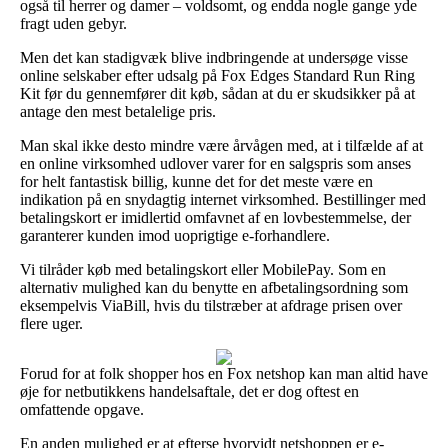
også til herrer og damer – voldsomt, og endda nogle gange yde
fragt uden gebyr.
Men det kan stadigvæk blive indbringende at undersøge visse
online selskaber efter udsalg på Fox Edges Standard Run Ring
Kit før du gennemfører dit køb, sådan at du er skudsikker på at
antage den mest betalelige pris.
Man skal ikke desto mindre være årvågen med, at i tilfælde af at
en online virksomhed udlover varer for en salgspris som anses
for helt fantastisk billig, kunne det for det meste være en
indikation på en snydagtig internet virksomhed. Bestillinger med
betalingskort er imidlertid omfavnet af en lovbestemmelse, der
garanterer kunden imod uoprigtige e-forhandlere.
Vi tilråder køb med betalingskort eller MobilePay. Som en
alternativ mulighed kan du benytte en afbetalingsordning som
eksempelvis ViaBill, hvis du tilstræber at afdrage prisen over
flere uger.
Forud for at folk shopper hos en Fox netshop kan man altid have
øje for netbutikkens handelsaftale, det er dog oftest en
omfattende opgave.
En anden mulighed er at efterse hvorvidt netshoppen er e-