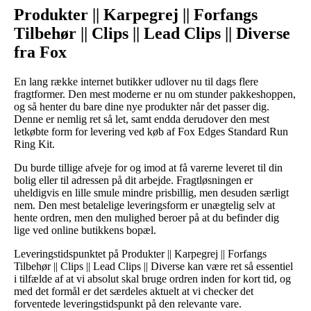
Produkter || Karpegrej || Forfangs
Tilbehør || Clips || Lead Clips || Diverse
fra Fox
En lang række internet butikker udlover nu til dags flere
fragtformer. Den mest moderne er nu om stunder pakkeshoppen,
og så henter du bare dine nye produkter når det passer dig.
Denne er nemlig ret så let, samt endda derudover den mest
letkøbte form for levering ved køb af Fox Edges Standard Run
Ring Kit.
Du burde tillige afveje for og imod at få varerne leveret til din
bolig eller til adressen på dit arbejde. Fragtløsningen er
uheldigvis en lille smule mindre prisbillig, men desuden særligt
nem. Den mest betalelige leveringsform er unægtelig selv at
hente ordren, men den mulighed beroer på at du befinder dig
lige ved online butikkens bopæl.
Leveringstidspunktet på Produkter || Karpegrej || Forfangs
Tilbehør || Clips || Lead Clips || Diverse kan være ret så essentiel
i tilfælde af at vi absolut skal bruge ordren inden for kort tid, og
med det formål er det særdeles aktuelt at vi checker det
forventede leveringstidspunkt på den relevante vare.