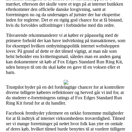
mærket, eftersom det skulle være et tegn på at internet butikken
efterkommer den officielle danske lovgivning, samt at
forretningen nu og da undersøges af jurister der har ekspertise
inden for reglerne. Det er en rigtig god chance for at få bistand,
hvis du forvoldes udfordringer i forbindelse med din ordre.
Tilsvarende rekommanderer vi at køber er påpasselig med de
primære forhold der kan have indvirkning på transaktionen, som
for eksempel hvilken ombytningspolitik internet webshoppen
lover. På grund af dette er det tilmed vigtigt, at man når som
helst beholder ens kvitteringsmail, således man en anden gang
kan dokumentere sit køb af Fox Edges Standard Run Ring Kit,
uden hensyn til om du skal købe en gave til en voksen eller et
barn.
Trustpilot byder på en del fordelagtige chancer for at kontrollere
diverse tidligere køberes reflektioner og herved går vi ind for, at
du studerer e-forretningens ratings af Fox Edges Standard Run
Ring Kit forud for at du handler.
Facebook frembyder ydermere en række fornemme muligheder
for at få indtryk af internet virksomhedens troværdighed. Tilmed
ser vi mange forretninger på nettet hvor folk kan ytre en omtale
af deres køb, hvilket tilmed burde benyttes til at vurdere tidligere