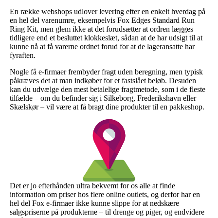
En række webshops udlover levering efter en enkelt hverdag på
en hel del varenumre, eksempelvis Fox Edges Standard Run
Ring Kit, men glem ikke at det forudsætter at ordren lægges
tidligere end et besluttet klokkeslæt, sådan at de har udsigt til at
kunne nå at få varerne ordnet forud for at de lageransatte har
fyraften.
Nogle få e-firmaer frembyder fragt uden beregning, men typisk
påkræves det at man indkøber for et fastslået beløb. Desuden
kan du udvælge den mest betalelige fragtmetode, som i de fleste
tilfælde – om du befinder sig i Silkeborg, Frederikshavn eller
Skælskør – vil være at få bragt dine produkter til en pakkeshop.
Det er jo efterhånden ultra bekvemt for os alle at finde
information om priser hos flere online outlets, og derfor har en
hel del Fox e-firmaer ikke kunne slippe for at nedskære
salgspriserne på produkterne – til drenge og piger, og endvidere