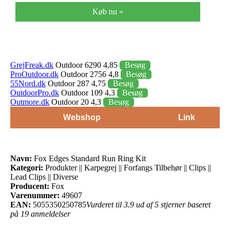
Køb nu »
GrejFreak.dk
Outdoor 6290 4,85
Besøg
ProOutdoor.dk
Outdoor 2756 4,8
Besøg
55Nord.dk
Outdoor 287 4,75
Besøg
OutdoorPro.dk
Outdoor 109 4,3
Besøg
Outmore.dk
Outdoor 20 4,3
Besøg
Webshop
Link
Navn:
Fox Edges Standard Run Ring Kit
Kategori:
Produkter || Karpegrej || Forfangs Tilbehør || Clips ||
Lead Clips || Diverse
Producent:
Fox
Varenummer:
49607
EAN:
5055350250785
Vurderet til 3.9 ud af 5 stjerner baseret
på 19 anmeldelser